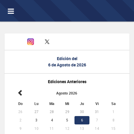
Toggle
navigation
Edición del
6 de Agosto de 2026
Ediciones Anteriores
Agosto 2026
Do
Lu
Ma
Mi
Ju
Vi
Sa
26
27
28
29
30
31
1
2
3
4
5
6
7
8
9
10
11
12
13
14
15