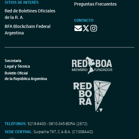
SITIOS DE INTERÉS
Preguntas Frecuentes
Red de Boletines Oficiales
de la R. A.
CONTACTO
BFA Blockchain Federal
Argentina
Secretaría
Legal y Técnica
Boletín Oficial
de la República Argentina
TELÉFONOS:
5218-8400 - 0810-345-BORA (2672)
SEDE CENTRAL:
Suipacha 767, C.A.B.A. (C1008AAO)