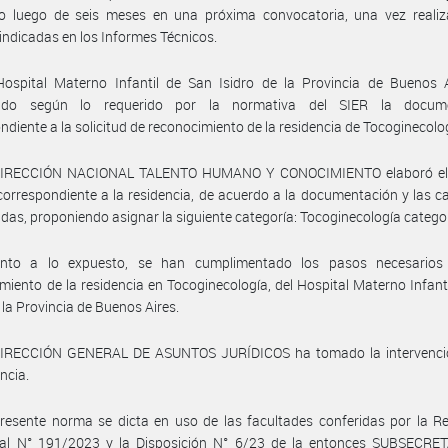
rlo luego de seis meses en una próxima convocatoria, una vez realiz
indicadas en los Informes Técnicos.
Hospital Materno Infantil de San Isidro de la Provincia de Buenos A
tado según lo requerido por la normativa del SIER la docume
ndiente a la solicitud de reconocimiento de la residencia de Tocoginecolo
DIRECCIÓN NACIONAL TALENTO HUMANO Y CONOCIMIENTO elaboró el
correspondiente a la residencia, de acuerdo a la documentación y las c
idas, proponiendo asignar la siguiente categoría: Tocoginecología categor
nto a lo expuesto, se han cumplimentado los pasos necesarios
miento de la residencia en Tocoginecología, del Hospital Materno Infant
e la Provincia de Buenos Aires.
DIRECCIÓN GENERAL DE ASUNTOS JURÍDICOS ha tomado la intervenci
ncia.
resente norma se dicta en uso de las facultades conferidas por la R
rial N° 191/2023 y la Disposición N° 6/23 de la entonces SUBSECRE