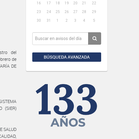
16
17
18
19
20
21
22
23
24
25
26
27
28
29
30
31
1
2
3
4
5
tro del
BÚSQUEDA AVANZADA
brero de
TARÍA DE
l SISTEMA
 (SIER)
DE SALUD
CALIDAD,