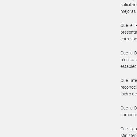
solicita
mejoras 
Que el 
presen
correspo
Que la 
técnico 
establec
Que ate
reconoci
Isidro d
Que la 
compete
Que la p
Ministe