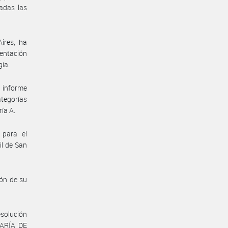
adas las
ires, ha
ntación
gía.
 informe
ategorías
ía A.
 para el
il de San
ón de su
esolución
TARÍA DE