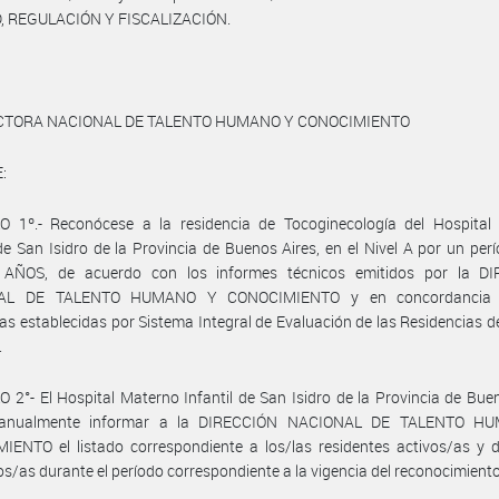
, REGULACIÓN Y FISCALIZACIÓN.
ECTORA NACIONAL DE TALENTO HUMANO Y CONOCIMIENTO
:
O 1º.- Reconócese a la residencia de Tocoginecología del Hospital
 de San Isidro de la Provincia de Buenos Aires, en el Nivel A por un per
 AÑOS, de acuerdo con los informes técnicos emitidos por la D
AL DE TALENTO HUMANO Y CONOCIMIENTO y en concordancia 
as establecidas por Sistema Integral de Evaluación de las Residencias d
.
 2°- El Hospital Materno Infantil de San Isidro de la Provincia de Bue
 anualmente informar a la DIRECCIÓN NACIONAL DE TALENTO H
ENTO el listado correspondiente a los/las residentes activos/as y d
s/as durante el período correspondiente a la vigencia del reconocimiento