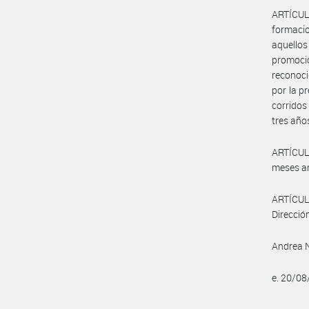
ARTÍCULO
formacio
aquello
promocio
reconoci
por la p
corridos
tres año
ARTÍCULO
meses an
ARTÍCUL
Direcció
Andrea N
e. 20/0