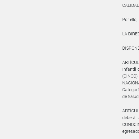
CALIDAD
Por ello,
LA DIR
DISPONE
ARTÍCUL
Infantil
(CINCO)
NACION
Categorí
de Salud
ARTÍCULO
deberá
CONOCIMI
egresado