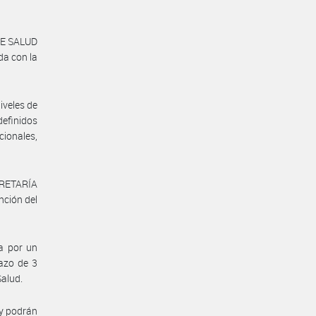
DE SALUD
da con la
iveles de
definidos
cionales,
ECRETARÍA
ción del
ia por un
lazo de 3
Salud.
 y podrán