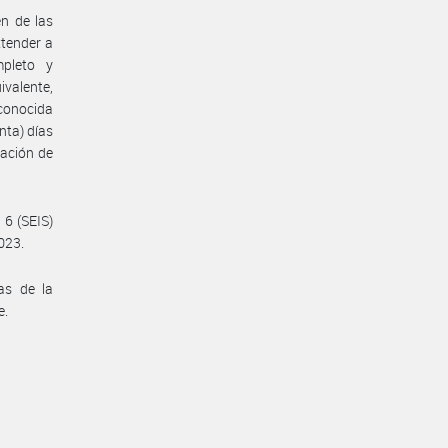
en de las
xtender a
mpleto y
valente,
econocida
nta) días
mación de
 6 (SEIS)
023.
as de la
e.