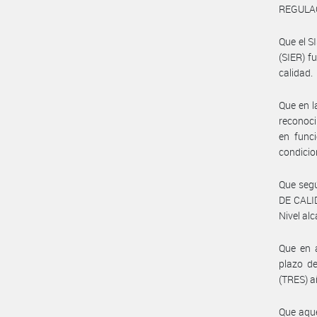
REGULAC
Que el 
(SIER) f
calidad.
Que en l
reconoci
en funci
condicio
Que segú
DE CALID
Nivel al
Que en a
plazo de
(TRES) a
Que aque