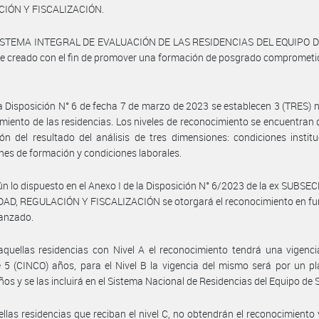
IÓN Y FISCALIZACIÓN.
SISTEMA INTEGRAL DE EVALUACIÓN DE LAS RESIDENCIAS DEL EQUIPO 
ue creado con el fin de promover una formación de posgrado comprometi
a Disposición N° 6 de fecha 7 de marzo de 2023 se establecen 3 (TRES) n
miento de las residencias. Los niveles de reconocimiento se encuentran 
ón del resultado del análisis de tres dimensiones: condiciones institu
nes de formación y condiciones laborales.
n lo dispuesto en el Anexo I de la Disposición N° 6/2023 de la ex SUBS
AD, REGULACIÓN Y FISCALIZACIÓN se otorgará el reconocimiento en fun
canzado.
quellas residencias con Nivel A el reconocimiento tendrá una vigenc
 5 (CINCO) años, para el Nivel B la vigencia del mismo será por un p
ños y se las incluirá en el Sistema Nacional de Residencias del Equipo de 
llas residencias que reciban el nivel C, no obtendrán el reconocimiento