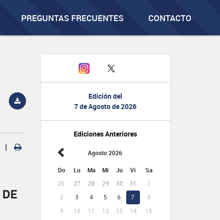
PREGUNTAS FRECUENTES
CONTACTO
Edición del
7 de Agosto de 2026
Ediciones Anteriores
|
Agosto 2026
Do
Lu
Ma
Mi
Ju
Vi
Sa
26
27
28
29
30
31
1
 DE
2
3
4
5
6
7
8
9
10
11
12
13
14
15