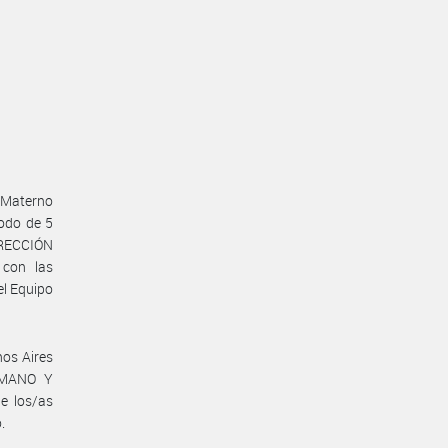
 Materno
íodo de 5
IRECCIÓN
con las
el Equipo
nos Aires
UMANO Y
e los/as
.