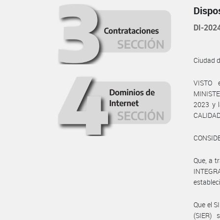
Dispo
DI-20
Ciudad 
VISTO 
MINISTE
2023 y 
CALIDAD
CONSID
Que, a t
INTEGR
estableci
Que el 
(SIER) 