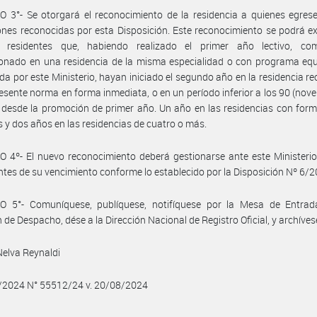
 3°- Se otorgará el reconocimiento de la residencia a quienes egres
nes reconocidas por esta Disposición. Este reconocimiento se podrá e
s residentes que, habiendo realizado el primer año lectivo, co
nado en una residencia de la misma especialidad o con programa equi
da por este Ministerio, hayan iniciado el segundo año en la residencia r
resente norma en forma inmediata, o en un período inferior a los 90 (nove
 desde la promoción de primer año. Un año en las residencias con for
s y dos años en las residencias de cuatro o más.
 4º- El nuevo reconocimiento deberá gestionarse ante este Ministerio
tes de su vencimiento conforme lo establecido por la Disposición Nº 6/2
O 5°- Comuníquese, publíquese, notifíquese por la Mesa de Entrad
n de Despacho, dése a la Dirección Nacional de Registro Oficial, y archíves
elva Reynaldi
8/2024 N° 55512/24 v. 20/08/2024