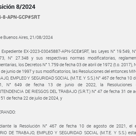
sición 8/2024
4-8-APN-GCP#SRT
de Buenos Aires, 21/08/2024
l Expediente EX-2023-03045887-APN-SCE#SRT, las Leyes N° 19.549, N°
73, N° 27.348 y sus respectivas normas modificatorias, reglamen
ntarias, los Decretos N° 1.759 de fecha 03 de abril de 1972 (t.o. 2017), 
 de junio de 1997 y sus modificatorios, las Resoluciones del entonces M
AJO, EMPLEO Y SEGURIDAD SOCIAL (M.T.E. Y S.S.) N° 467 de fecha 10 d
1, N° 649 de fecha 13 de junio de 2022, la Resoluciones 
TENDENCIA DE RIESGOS DEL TRABAJO (S.R.T.) N° 47 de fecha 31 de a
 51 de fecha 22 de julio de 2024, y
ERANDO:
iante la Resolución N° 467 de fecha 10 de agosto de 2021, el 
RIO DE TRABAJO, EMPLEO Y SEGURIDAD SOCIAL (M.T.E. Y S.S.) estab