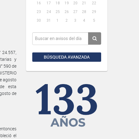
16
17
18
19
20
21
22
23
24
25
26
27
28
29
30
31
1
2
3
4
5
 24.557,
BÚSQUEDA AVANZADA
tarias y
N° 590 de
INISTERIO
e agosto
de esta
gosto de
entonces
leció el