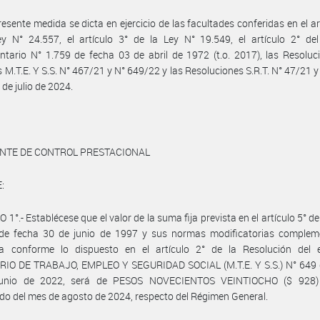
resente medida se dicta en ejercicio de las facultades conferidas en el ar
y N° 24.557, el artículo 3° de la Ley N° 19.549, el artículo 2° del
tario N° 1.759 de fecha 03 de abril de 1972 (t.o. 2017), las Resoluc
 M.T.E. Y S.S. N° 467/21 y N° 649/22 y las Resoluciones S.R.T. N° 47/21 y
 de julio de 2024.
ENTE DE CONTROL PRESTACIONAL
:
 1°.- Establécese que el valor de la suma fija prevista en el artículo 5° de
de fecha 30 de junio de 1997 y sus normas modificatorias compleme
da conforme lo dispuesto en el artículo 2° de la Resolución del 
RIO DE TRABAJO, EMPLEO Y SEGURIDAD SOCIAL (M.T.E. Y S.S.) N° 649 
unio de 2022, será de PESOS NOVECIENTOS VEINTIOCHO ($ 928)
o del mes de agosto de 2024, respecto del Régimen General.