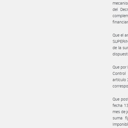
mecanism
del Dec
complem
financia
Que el a
SUPERINT
de la su
dispuest
Que por 
Control 
artículo
correspo
Que post
fecha 13
mes de j
suma fi
Imponibl