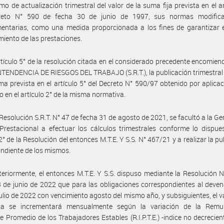
o de actualización trimestral del valor de la suma fija prevista en el ar
reto N° 590 de fecha 30 de junio de 1997, sus normas modifica
entarias, como una medida proporcionada a los fines de garantizar e
miento de las prestaciones.
rtículo 5° de la resolución citada en el considerado precedente encomien
ENDENCIA DE RIESGOS DEL TRABAJO (S.R.T.), la publicación trimestral 
ma prevista en el artículo 5° del Decreto N° 590/97 obtenido por aplicac
o en el artículo 2° de la misma normativa.
Resolución S.R.T. N° 47 de fecha 31 de agosto de 2021, se facultó a la Ge
Prestacional a efectuar los cálculos trimestrales conforme lo dispue
 2° de la Resolución del entonces M.T.E. Y S.S. N° 467/21 y a realizar la pu
ndiente de los mismos.
eriormente, el entonces M.T.E. Y S.S. dispuso mediante la Resolución 
 de junio de 2022 que para las obligaciones correspondientes al deve
ulio de 2022 con vencimiento agosto del mismo año, y subsiguientes, el va
ja se incrementará mensualmente según la variación de la Remu
e Promedio de los Trabajadores Estables (R.I.P.T.E.) -indice no decrecient