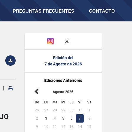
PREGUNTAS FRECUENTES
CONTACTO
Edición del
7 de Agosto de 2026
Ediciones Anteriores
|
Agosto 2026
Do
Lu
Ma
Mi
Ju
Vi
Sa
26
27
28
29
30
31
1
AJO
2
3
4
5
6
7
8
9
10
11
12
13
14
15