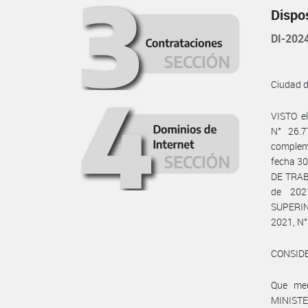
Dispo
DI-202
Ciudad 
VISTO e
N° 26.7
compleme
fecha 30
DE TRAB
de 202
SUPERIN
2021, N°
CONSID
Que med
MINISTE