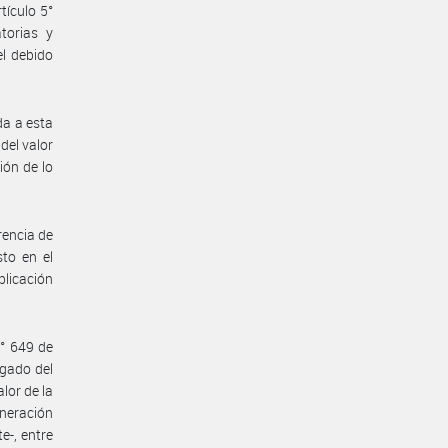
tículo 5°
torias y
l debido
da a esta
del valor
ión de lo
rencia de
sto en el
blicación
N° 649 de
ngado del
lor de la
neración
e-, entre