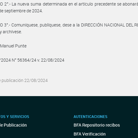
 2°.- La nueva suma determinada en el artículo precedente se abonará
de septiembre de 2024.
O 3°.- Comuníquese, publíquese, dese a la DIRECCIÓN NACIONAL DEL 
y archívese.
 Manuel Punte
8/2024 N° 56364/24 v. 22/08/2024
e publicación 22/08/2024
OS Y SERVICIOS
AUTENTICACIONES
de Publicación
BFA Repositorio recibos
BFA Verificación