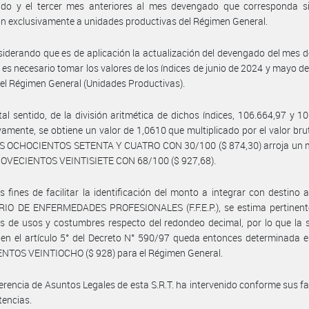
ndo y el tercer mes anteriores al mes devengado que corresponda s
ón exclusivamente a unidades productivas del Régimen General.
iderando que es de aplicación la actualización del devengado del mes 
 es necesario tomar los valores de los índices de junio de 2024 y mayo d
del Régimen General (Unidades Productivas).
tal sentido, de la división aritmética de dichos índices, 106.664,97 y 1
vamente, se obtiene un valor de 1,0610 que multiplicado por el valor bru
S OCHOCIENTOS SETENTA Y CUATRO CON 30/100 ($ 874,30) arroja un 
OVECIENTOS VEINTISIETE CON 68/100 ($ 927,68).
s fines de facilitar la identificación del monto a integrar con destino
RIO DE ENFERMEDADES PROFESIONALES (F.F.E.P.), se estima pertinente
as de usos y costumbres respecto del redondeo decimal, por lo que la 
 en el artículo 5° del Decreto N° 590/97 queda entonces determinada
NTOS VEINTIOCHO ($ 928) para el Régimen General.
erencia de Asuntos Legales de esta S.R.T. ha intervenido conforme sus f
encias.