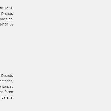
tículo 36
 Decreto
iones del
 N° 51 de
l Decreto
ntarias,
entonces
de fecha
 para el