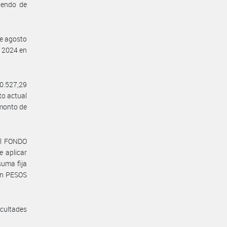
iendo de
de agosto
e 2024 en
00.527,29
to actual
monto de
 al FONDO
 aplicar
suma fija
 en PESOS
acultades