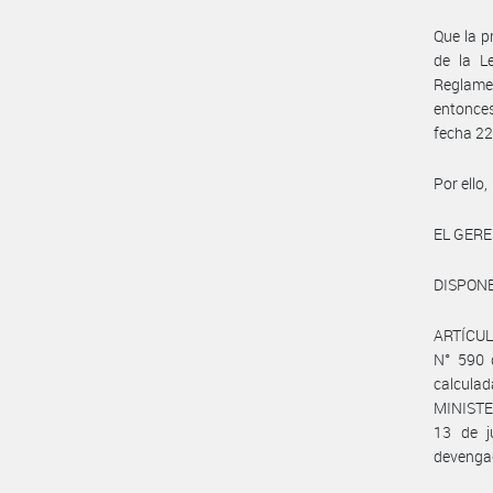
Que la p
de la Le
Reglamen
entonces
fecha 22
Por ello,
EL GER
DISPONE
ARTÍCULO
N° 590 
calcula
MINISTE
13 de j
devengad