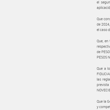
el segu
aplicaci
Que cons
de 2024,
el caso 
Que, en 
respecti
de PESO
PESOS N
Que a lo
FIDUCIA
las regl
prevista
NOVECIE
Que la G
y compet