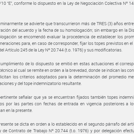
10 “E”, conforme lo dispuesto en la Ley de Negociación Colectiva Nº 14.
iminarmente se advierte que transcurrieron más de TRES (3) años entre
ración del acuerdo y la fecha de su homologación; sin embargo en la Di
logación se encomendó evaluar la procedencia de establecer los prom
neraciones para, en caso de corresponder, fijar los topes previstos en e
el Artículo 245 de la Ley Nº 20.744 (t.o. 1976) y sus modificatorias.
umplimiento de lo dispuesto se emitió en estas actuaciones el corres
técnico al cual se remite en orden a la brevedad, donde se indican las co
licitan los criterios adoptados para la determinación del promedio m
ciones y del tope indemnizatorio resultante.
ertinente señalar que ya se encuentran fijados también topes indemni
os por las partes con fechas de entrada en vigencia posteriores a l
an en la presente.
resente se dicta en orden a lo establecido en el segundo párrafo del art
y de Contrato de Trabajo Nº 20.744 (t.o. 1976) y por delegación efec