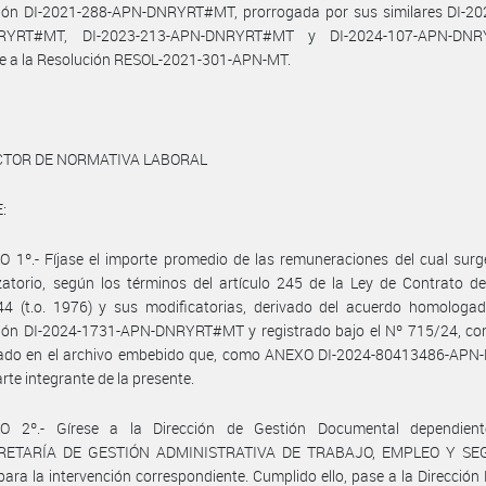
ción DI-2021-288-APN-DNRYRT#MT, prorrogada por sus similares DI-20
RYRT#MT, DI-2023-213-APN-DNRYRT#MT y DI-2024-107-APN-DNR
e a la Resolución RESOL-2021-301-APN-MT.
ECTOR DE NORMATIVA LABORAL
:
 1º.- Fíjase el importe promedio de las remuneraciones del cual surg
atorio, según los términos del artículo 245 de la Ley de Contrato d
44 (t.o. 1976) y sus modificatorias, derivado del acuerdo homologad
ción DI-2024-1731-APN-DNRYRT#MT y registrado bajo el Nº 715/24, co
llado en el archivo embebido que, como ANEXO DI-2024-80413486-AP
rte integrante de la presente.
O 2º.- Gírese a la Dirección de Gestión Documental dependien
RETARÍA DE GESTIÓN ADMINISTRATIVA DE TRABAJO, EMPLEO Y SE
ara la intervención correspondiente. Cumplido ello, pase a la Dirección