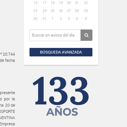
16
17
18
19
20
21
22
23
24
25
26
27
28
29
30
31
1
2
3
4
5
BÚSQUEDA AVANZADA
Nº 20.744
de fecha
presente
o por la
cha 20 de
NSPORTE
GENTINA
 Empresa