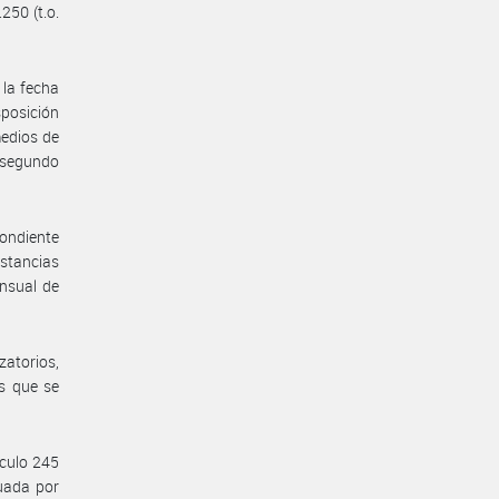
250 (t.o.
 la fecha
sposición
edios de
l segundo
pondiente
nstancias
ensual de
zatorios,
os que se
ículo 245
tuada por