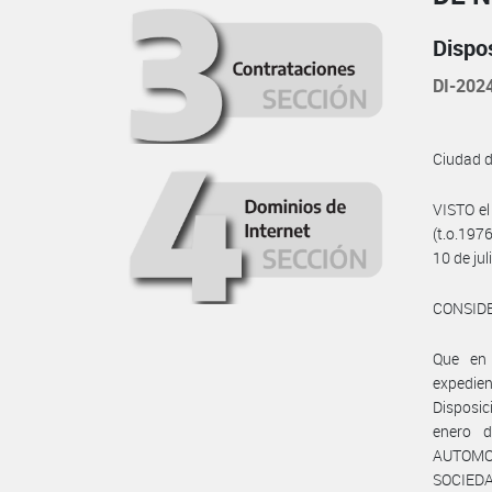
Dispo
DI-202
Ciudad 
VISTO el
(t.o.197
10 de jul
CONSID
Que en 
expedie
Disposic
enero 
AUTOMO
SOCIEDA