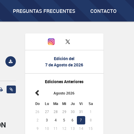
PREGUNTAS FRECUENTES
CONTACTO
Edición del
7 de Agosto de 2026
Ediciones Anteriores
Agosto 2026
Do
Lu
Ma
Mi
Ju
Vi
Sa
26
27
28
29
30
31
1
2
3
4
5
6
7
8
ÓN
9
10
11
12
13
14
15