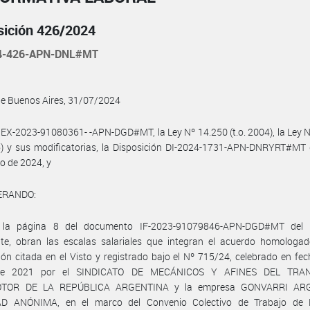
sición 426/2024
4-426-APN-DNL#MT
de Buenos Aires, 31/07/2024
 EX-2023-91080361- -APN-DGD#MT, la Ley Nº 14.250 (t.o. 2004), la Ley 
6) y sus modificatorias, la Disposición DI-2024-1731-APN-DNRYRT#MT 
io de 2024, y
ERANDO:
la página 8 del documento IF-2023-91079846-APN-DGD#MT del 
nte, obran las escalas salariales que integran el acuerdo homologad
ión citada en el Visto y registrado bajo el Nº 715/24, celebrado en fe
de 2021 por el SINDICATO DE MECÁNICOS Y AFINES DEL TRA
TOR DE LA REPÚBLICA ARGENTINA y la empresa GONVARRI AR
D ANÓNIMA, en el marco del Convenio Colectivo de Trabajo de