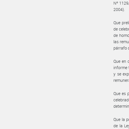
Nº 1129/
2004).
Que prel
de celeb
de homo
las remu
párrafo d
Que en c
informe 
y se exp
remunera
Que es p
celebrad
determin
Que la p
de la Le