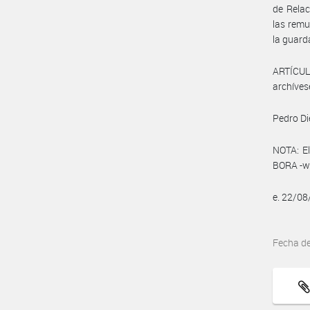
de Relac
las remu
la guard
ARTÍCULO
archíves
Pedro Di
NOTA: El
BORA -ww
e. 22/0
Fecha d