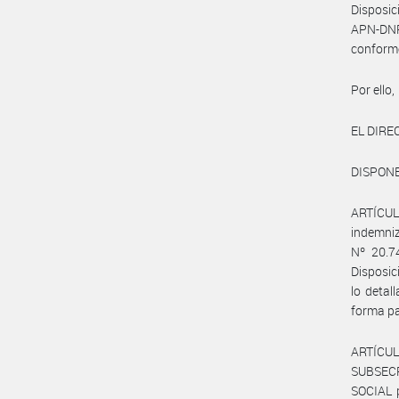
Disposi
APN-DN
conform
Por ello,
EL DIR
DISPONE
ARTÍCULO
indemniz
Nº 20.7
Disposi
lo deta
forma pa
ARTÍCUL
SUBSEC
SOCIAL p