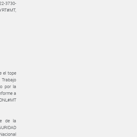
22-3730-
YRT#MT,
e el tope
e Trabajo
o por la
nforme a
N-DNL#MT
te de la
GURIDAD
 Nacional