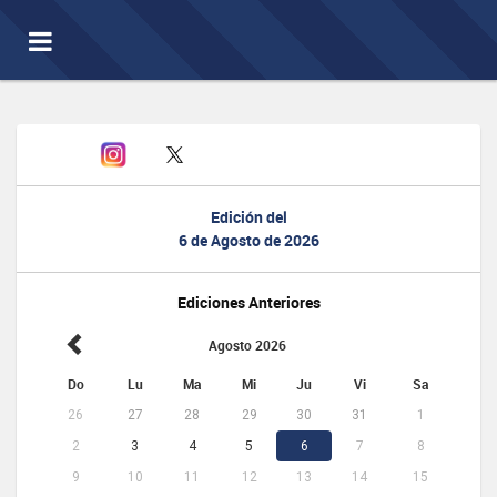
Toggle
navigation
Edición del
6 de Agosto de 2026
Ediciones Anteriores
Agosto 2026
Do
Lu
Ma
Mi
Ju
Vi
Sa
26
27
28
29
30
31
1
2
3
4
5
6
7
8
9
10
11
12
13
14
15