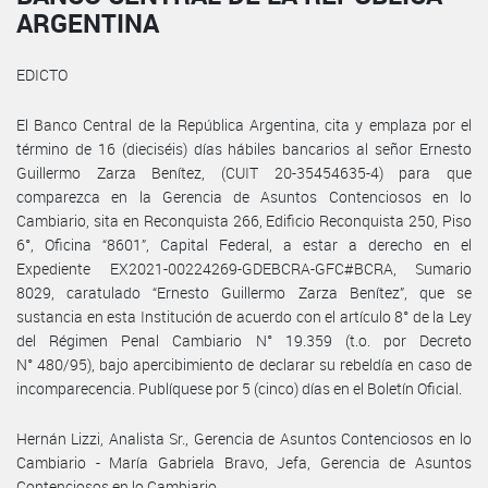
ARGENTINA
EDICTO
El Banco Central de la República Argentina, cita y emplaza por el
término de 16 (dieciséis) días hábiles bancarios al señor Ernesto
Guillermo Zarza Benítez, (CUIT 20-35454635-4) para que
comparezca en la Gerencia de Asuntos Contenciosos en lo
Cambiario, sita en Reconquista 266, Edificio Reconquista 250, Piso
6°, Oficina “8601”, Capital Federal, a estar a derecho en el
Expediente EX2021-00224269-GDEBCRA-GFC#BCRA, Sumario
8029, caratulado “Ernesto Guillermo Zarza Benítez”, que se
sustancia en esta Institución de acuerdo con el artículo 8° de la Ley
del Régimen Penal Cambiario N° 19.359 (t.o. por Decreto
N° 480/95), bajo apercibimiento de declarar su rebeldía en caso de
incomparecencia. Publíquese por 5 (cinco) días en el Boletín Oficial.
Hernán Lizzi, Analista Sr., Gerencia de Asuntos Contenciosos en lo
Cambiario - María Gabriela Bravo, Jefa, Gerencia de Asuntos
Contenciosos en lo Cambiario.