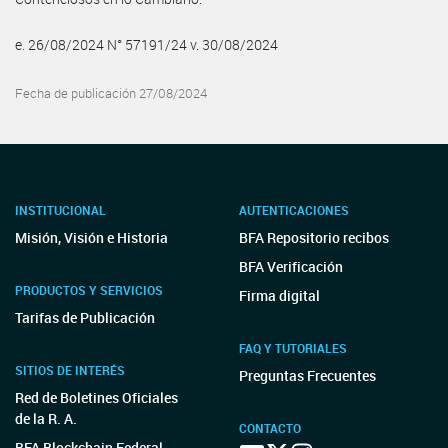
e. 26/08/2024 N° 57191/24 v. 30/08/2024
Fecha de publicación 27/08/2024
INSTITUCIONAL
AUTENTICACIONES
Misión, Visión e Historia
BFA Repositorio recibos
BFA Verificación
PRODUCTOS Y SERVICIOS
Firma digital
Tarifas de Publicación
FAQ Y TUTORIALES
SITIOS DE INTERÉS
Preguntas Frecuentes
Red de Boletines Oficiales
de la R. A.
CONTACTO
BFA Blockchain Federal