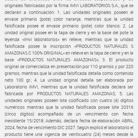
originales fabricadas por la firma IMVI LABORATORIOS S.A., que se
declaran a continuación: 1. Las unidades originales poseen el
envase primario (pote) color naranja, mientras que la unidad
falsificada posee el envase primario (pote) color blanco; 2. La
unidad original posee en la tapa de cierre y en la base del pote la
leyenda «imvi laboratorios» en relieve, mientras que la unidad
falsificada posee la inscripción «PRODUCTOS NATURALES S
AMAZONAS C 100% ORIGINAL» en relieve en la tapa de cierre y en la
base «PRODUCTOS NATURALES AMAZONAS»; 3. El producto
original se comercializa en presentación por 110 gramos y por 220
gramos, mientras que la unidad falsificada detalla como contenido
neto 100 gr.; 4. La unidad original detalla ser elaborada por
Laboratorio IMVI, mientras que la unidad falsificada declara ser
fabricada por PRODUCTOS NATURALES AMAZONAS; 5. Las
unidades originales poseen lote codificado con cuatro (4) dígitos
numéricos mientras que la unidad falsificada posee lote 20316
(cinco dígitos) acompañado de un vencimiento con fecha
inexistente 15/2018. Además, declara fecha de elaboración ABRIL
2024, fecha de vencimiento DIC 2027. Según explicó el laboratorio el
producto tiene una vigencia de veinticuatro (24) meses desde la