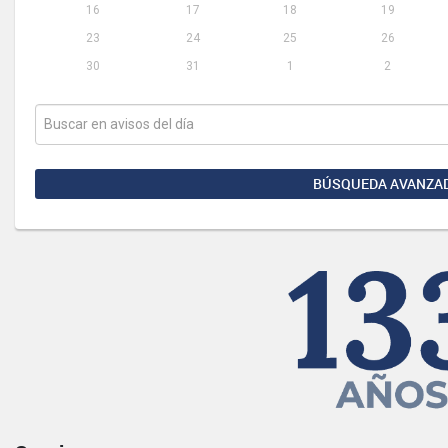
16
17
18
19
23
24
25
26
30
31
1
2
BÚSQUEDA AVANZA