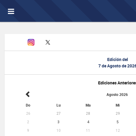
Toggle
navigation
Edición del
7 de Agosto de 202
Ediciones Anteriore
Agosto 2026
Do
Lu
Ma
Mi
26
27
28
29
2
3
4
5
9
10
11
12