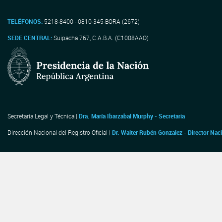
TELÉFONOS:
5218-8400 - 0810-345-BORA (2672)
SEDE CENTRAL:
Suipacha 767, C.A.B.A. (C1008AAO)
Secretaría Legal y Técnica |
Dra. María Ibarzabal Murphy - Secretaria
Dirección Nacional del Registro Oficial |
Dr. Walter Rubén Gonzalez - Director Nac