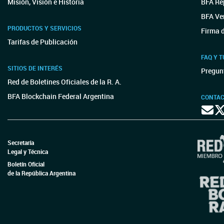
Misión, Visión e Historia
BFA Rep
BFA Ver
PRODUCTOS Y SERVICIOS
Firma d
Tarifas de Publicación
FAQ Y 
SITIOS DE INTERÉS
Pregun
Red de Boletines Oficiales de la R. A.
BFA Blockchain Federal Argentina
CONTA
Secretaría
Legal y Técnica
Boletín Oficial
de la República Argentina