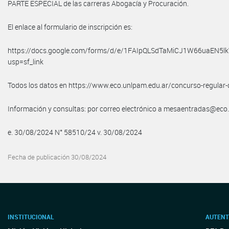
PARTE ESPECIAL de las carreras Abogacía y Procuración.
El enlace al formulario de inscripción es:
https://docs.google.com/forms/d/e/1FAIpQLSdTaMiCJ1W66uaEN5
usp=sf_link
Todos los datos en https://www.eco.unlpam.edu.ar/concurso-regular-
Información y consultas: por correo electrónico a mesaentradas@eco
e. 30/08/2024 N° 58510/24 v. 30/08/2024
Fecha de publicación 30/08/2024
INSTITUCIONAL
AUTENT