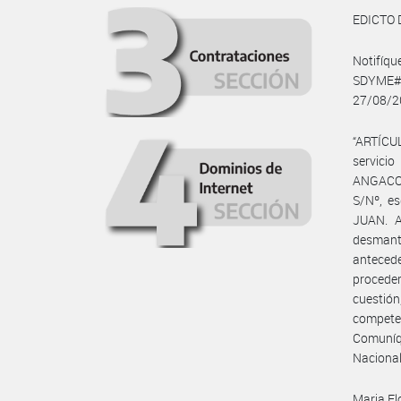
EDICTO 
Notifí
SDYME#E
27/08/20
“ARTÍCUL
servici
ANGACO”,
S/Nº, e
JUAN. A
desmante
antecede
proceder
cuestión
competen
Comuníqu
Naciona
Maria Fl