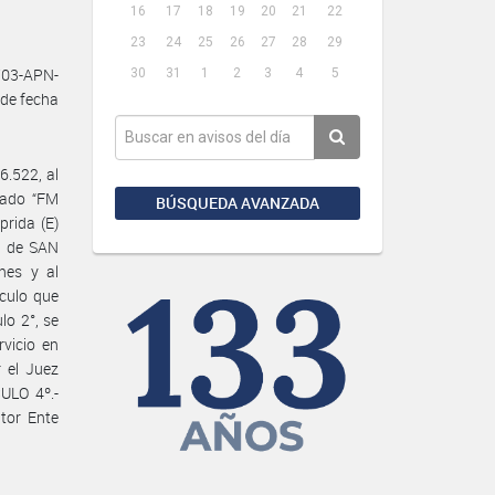
16
17
18
19
20
21
22
23
24
25
26
27
28
29
03-APN-
30
31
1
2
3
4
5
de fecha
6.522, al
nado “FM
BÚSQUEDA AVANZADA
prida (E)
a de SAN
nes y al
ículo que
lo 2°, se
rvicio en
 el Juez
ULO 4º.-
ntor Ente