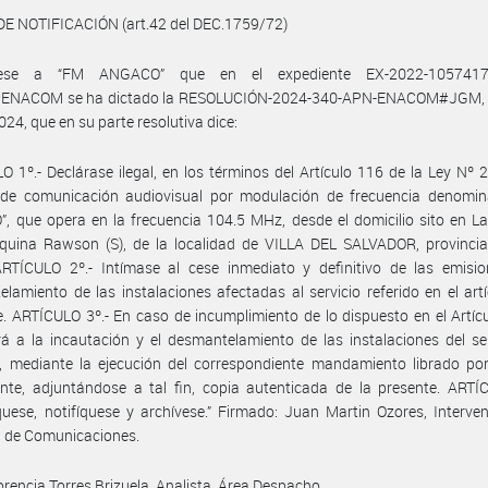
DE NOTIFICACIÓN (art.42 del DEC.1759/72)
quese a “FM ANGACO” que en el expediente EX-2022-1057417
NACOM se ha dictado la RESOLUCIÓN-2024-340-APN-ENACOM#JGM, 
24, que en su parte resolutiva dice:
O 1º.- Declárase ilegal, en los términos del Artículo 116 de la Ley Nº 2
o de comunicación audiovisual por modulación de frecuencia denomi
 que opera en la frecuencia 104.5 MHz, desde el domicilio sito en La
squina Rawson (S), de la localidad de VILLA DEL SALVADOR, provinci
RTÍCULO 2º.- Intímase al cese inmediato y definitivo de las emisio
lamiento de las instalaciones afectadas al servicio referido en el art
. ARTÍCULO 3º.- En caso de incumplimiento de lo dispuesto en el Artícu
á a la incautación y el desmantelamiento de las instalaciones del se
, mediante la ejecución del correspondiente mandamiento librado por
te, adjuntándose a tal fin, copia autenticada de la presente. ARTÍC
ese, notifíquese y archívese.” Firmado: Juan Martin Ozores, Interve
l de Comunicaciones.
orencia Torres Brizuela, Analista, Área Despacho.