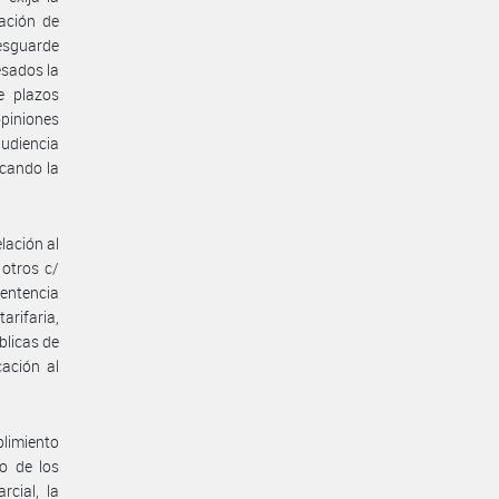
lación de
resguarde
esados la
e plazos
piniones
audiencia
icando la
lación al
 otros c/
sentencia
arifaria,
blicas de
ación al
limiento
ho de los
cial, la