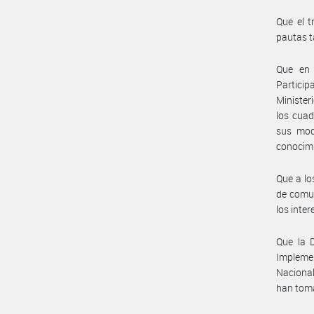
Que el t
pautas t
Que en 
Partici
Minister
los cuad
sus mod
conocimi
Que a lo
de comun
los inte
Que la D
Implemen
Nacional
han toma