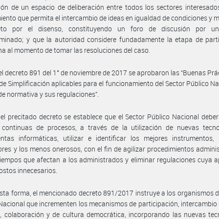
ión de un espacio de deliberación entre todos los sectores interesad
ento que permita el intercambio de ideas en igualdad de condiciones y
eto por el disenso, constituyendo un foro de discusión por u
minado; y que la autoridad considere fundadamente la etapa de parti
a al momento de tomar las resoluciones del caso.
el decreto 891 del 1° de noviembre de 2017 se aprobaron las “Buenas Prá
de Simplificación aplicables para el funcionamiento del Sector Público Nac
de normativa y sus regulaciones”.
el precitado decreto se establece que el Sector Público Nacional deber
 continuas de procesos, a través de la utilización de nuevas tecno
ntas informáticas, utilizar e identificar los mejores instrumentos,
res y los menos onerosos, con el fin de agilizar procedimientos adminis
tiempos que afectan a los administrados y eliminar regulaciones cuya a
ostos innecesarios.
sta forma, el mencionado decreto 891/2017 instruye a los organismos d
Nacional que incrementen los mecanismos de participación, intercambio 
, colaboración y de cultura democrática, incorporando las nuevas tec