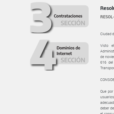
Resol
RESOL
Ciudad 
Visto e
Administ
de novie
616 del
Transpor
CONSID
Que por 
usuarios
adecuada 
deber de
el consu