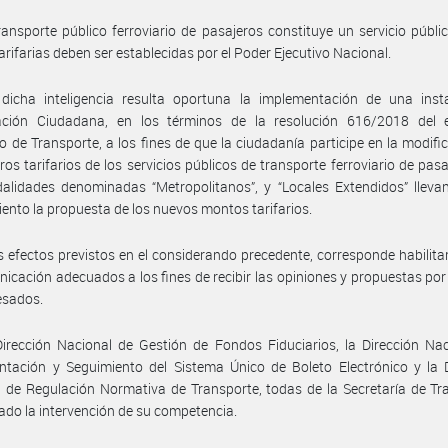
ransporte público ferroviario de pasajeros constituye un servicio públi
arifarias deben ser establecidas por el Poder Ejecutivo Nacional.
dicha inteligencia resulta oportuna la implementación de una inst
pación Ciudadana, en los términos de la resolución 616/2018 del 
io de Transporte, a los fines de que la ciudadanía participe en la modifi
ros tarifarios de los servicios públicos de transporte ferroviario de pasa
alidades denominadas “Metropolitanos”, y “Locales Extendidos” lleva
ento la propuesta de los nuevos montos tarifarios.
s efectos previstos en el considerando precedente, corresponde habilita
icación adecuados a los fines de recibir las opiniones y propuestas por
resados.
irección Nacional de Gestión de Fondos Fiduciarios, la Dirección Na
tación y Seguimiento del Sistema Único de Boleto Electrónico y la D
 de Regulación Normativa de Transporte, todas de la Secretaría de Tr
do la intervención de su competencia.