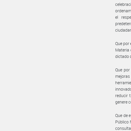
celebrac
ordenami
el resp
predeter
ciudadan
Que por 
Materia 
dictado 
Que por 
mejoras
herramie
innovado
reducir 
genere c
Que de e
Público 
consulta