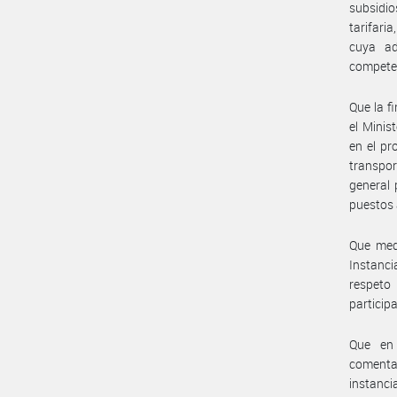
subsidi
tarifari
cuya ad
competen
Que la f
el Minis
en el pr
transpor
general
puestos 
Que medi
Instanci
respeto
particip
Que en 
comentar
instanci