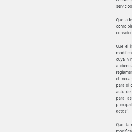
servicio
Que la l
como pie
consider
Que el i
modifica
cuya vir
audienc
reglamen
el mecan
para el 
acto de 
para las
principa
actos”.
Que tam
modifica