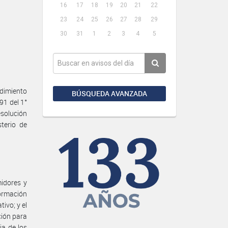
16
17
18
19
20
21
22
23
24
25
26
27
28
29
30
31
1
2
3
4
5
dimiento
BÚSQUEDA AVANZADA
91 del 1°
esolución
terio de
midores y
formación
tivo; y el
ción para
ia de los