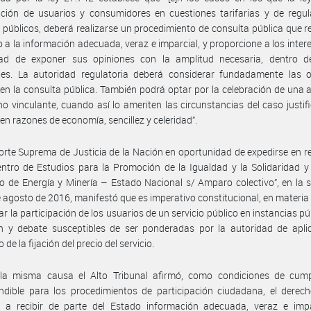
ación de usuarios y consumidores en cuestiones tarifarias y de regu
s públicos, deberá realizarse un procedimiento de consulta pública que 
o a la información adecuada, veraz e imparcial, y proporcione a los inter
idad de exponer sus opiniones con la amplitud necesaria, dentro d
les. La autoridad regulatoria deberá considerar fundadamente las o
 en la consulta pública. También podrá optar por la celebración de una 
no vinculante, cuando así lo ameriten las circunstancias del caso justif
 en razones de economía, sencillez y celeridad”.
orte Suprema de Justicia de la Nación en oportunidad de expedirse en re
ntro de Estudios para la Promoción de la Igualdad y la Solidaridad y
io de Energía y Minería – Estado Nacional s/ Amparo colectivo”, en la 
e agosto de 2016, manifestó que es imperativo constitucional, en materia t
ar la participación de los usuarios de un servicio público en instancias pú
n y debate susceptibles de ser ponderadas por la autoridad de aplic
e la fijación del precio del servicio.
la misma causa el Alto Tribunal afirmó, como condiciones de cump
ndible para los procedimientos de participación ciudadana, el derec
s a recibir de parte del Estado información adecuada, veraz e impar