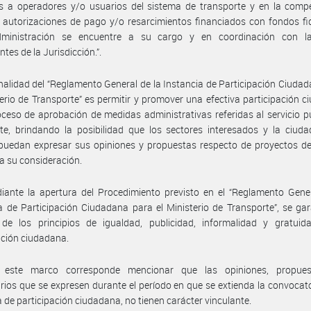
os a operadores y/o usuarios del sistema de transporte y en la comp
a, autorizaciones de pago y/o resarcimientos financiados con fondos fi
ministración se encuentre a su cargo y en coordinación con l
tes de la Jurisdicción.”.
inalidad del “Reglamento General de la Instancia de Participación Ciuda
terio de Transporte” es permitir y promover una efectiva participación 
oceso de aprobación de medidas administrativas referidas al servicio p
te, brindando la posibilidad que los sectores interesados y la ciud
 puedan expresar sus opiniones y propuestas respecto de proyectos d
a su consideración.
ante la apertura del Procedimiento previsto en el “Reglamento Gener
a de Participación Ciudadana para el Ministerio de Transporte”, se gar
 de los principios de igualdad, publicidad, informalidad y gratuid
ación ciudadana.
este marco corresponde mencionar que las opiniones, propue
ios que se expresen durante el período en que se extienda la convocato
a de participación ciudadana, no tienen carácter vinculante.