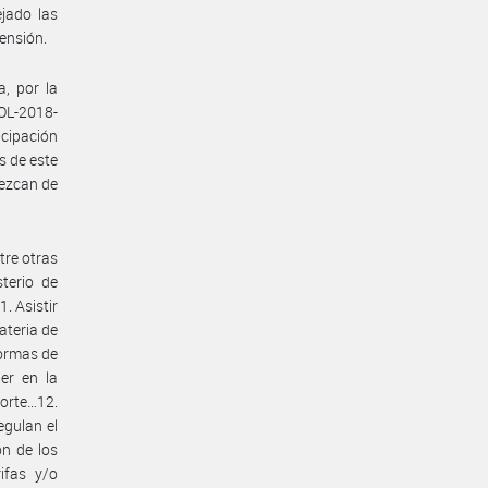
ejado las
rensión.
a, por la
SOL-2018-
cipación
s de este
rezcan de
tre otras
sterio de
. Asistir
ateria de
normas de
er en la
porte…12.
egulan el
ón de los
ifas y/o