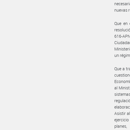
necesari
nuevas r
Que en e
resoluci
616-APN
Ciudadan
Minister
un régim
Que a tr
cuestion
Economía
al Minis
sistemas
regulac
elaborac
Asistir 
ejercici
planes,