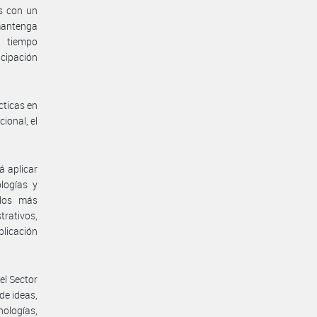
os con un
 mantenga
n tiempo
cipación
cticas en
ional, el
á aplicar
logías y
 los más
trativos,
plicación
el Sector
de ideas,
nologías,