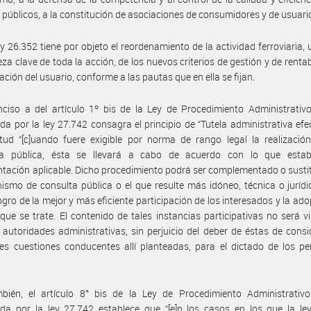
s públicos, a la constitución de asociaciones de consumidores y de usuari
ey 26.352 tiene por objeto el reordenamiento de la actividad ferroviaria,
za clave de toda la acción, de los nuevos criterios de gestión y de rentabi
ación del usuario, conforme a las pautas que en ella se fijan.
nciso a del artículo 1º bis de la Ley de Procedimiento Administrativ
da por la ley 27.742 consagra el principio de “Tutela administrativa efec
tud “[c]uando fuere exigible por norma de rango legal la realizació
ia pública, ésta se llevará a cabo de acuerdo con lo que estab
tación aplicable. Dicho procedimiento podrá ser complementado o susti
ismo de consulta pública o el que resulte más idóneo, técnica o juríd
logro de la mejor y más eficiente participación de los interesados y la ado
que se trate. El contenido de tales instancias participativas no será v
 autoridades administrativas, sin perjuicio del deber de éstas de consi
les cuestiones conducentes allí planteadas, para el dictado de los pe
bién, el artículo 8° bis de la Ley de Procedimiento Administrativo
da por la ley 27.742 establece que “[e]n los casos en los que la ley