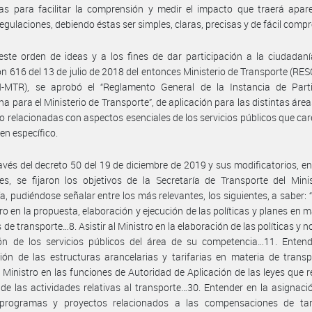
as para facilitar la comprensión y medir el impacto que traerá apar
egulaciones, debiendo éstas ser simples, claras, precisas y de fácil comp
ste orden de ideas y a los fines de dar participación a la ciudadaní
ón 616 del 13 de julio de 2018 del entonces Ministerio de Transporte (RE
-MTR), se aprobó el “Reglamento General de la Instancia de Parti
a para el Ministerio de Transporte”, de aplicación para las distintas área
io relacionadas con aspectos esenciales de los servicios públicos que ca
en específico.
avés del decreto 50 del 19 de diciembre de 2019 y sus modificatorios, en
es, se fijaron los objetivos de la Secretaría de Transporte del Mini
, pudiéndose señalar entre los más relevantes, los siguientes, a saber: “1
tro en la propuesta, elaboración y ejecución de las políticas y planes en m
 de transporte…8. Asistir al Ministro en la elaboración de las políticas y 
ión de los servicios públicos del área de su competencia…11. Entend
ión de las estructuras arancelarias y tarifarias en materia de trans
al Ministro en las funciones de Autoridad de Aplicación de las leyes que r
o de las actividades relativas al transporte…30. Entender en la asignaci
 programas y proyectos relacionados a las compensaciones de tar