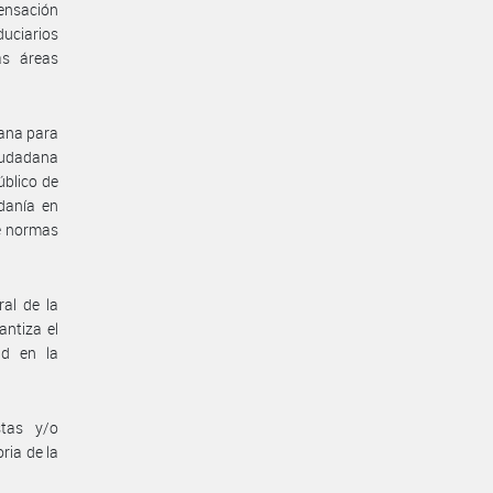
ensación
duciarios
as áreas
dana para
ciudadana
úblico de
adanía en
e normas
al de la
antiza el
ad en la
stas y/o
ria de la