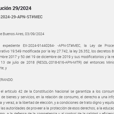
ución 29/2024
-2024-29-APN-ST#MEC
de Buenos Aires, 03/09/2024
l expediente EX-2024-91440264- -APN-ST#MEC, la Ley de Proce
rativo 19.549 modificada por la ley 27.742, la ley 26.352, los decretos 8
mbre 2017 y 50 del 19 de diciembre de 2019 y sus modificatorios y la r
 13 de julio de 2018 (RESOL-2018-616-APN-MTR) del entonces Minis
te, y
ERANDO:
el artículo 42 de la Constitución Nacional se garantiza a los consu
 de bienes y servicios, en la relación de consumo, el derecho a una in
y veraz, a la libertad de elección, y a condiciones de trato digno y equita
 las autoridades de proveer a la protección de esos derechos, a la educa
mo, a la defensa de la competencia y al control de la calidad y eficienc