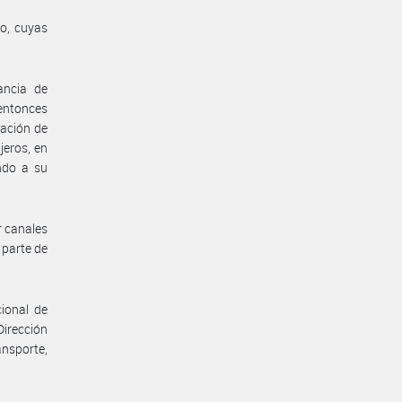
co, cuyas
ancia de
entonces
cación de
jeros, en
ndo a su
r canales
 parte de
cional de
irección
ansporte,