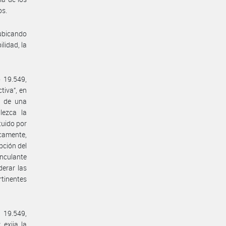
os.
 ubicando
lidad, la
o 19.549,
tiva”, en
n de una
lezca la
tuido por
icamente,
pción del
inculante
derar las
rtinentes
 19.549,
 exija la