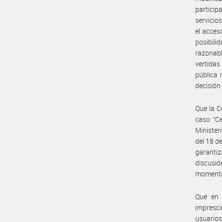
particip
servicio
el acces
posibil
razonab
vertidas
pública 
decisión
Que la C
caso “Ce
Minister
del 18 d
garantiz
discusió
momento d
Que en 
impresci
usuario