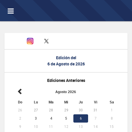
Toggle
navigation
Edición del
6 de Agosto de 2026
Ediciones Anteriores
Agosto 2026
Do
Lu
Ma
Mi
Ju
Vi
Sa
26
27
28
29
30
31
1
2
3
4
5
6
7
8
9
10
11
12
13
14
15