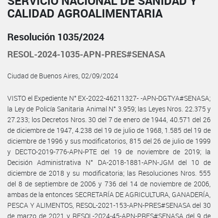
SERVICIO NACIONAL DE SANIDAD Y
CALIDAD AGROALIMENTARIA
Resolución 1035/2024
RESOL-2024-1035-APN-PRES#SENASA
Ciudad de Buenos Aires, 02/09/2024
VISTO el Expediente N° EX-2022-46211327- -APN-DGTYA#SENASA;
la Ley de Policía Sanitaria Animal N° 3.959; las Leyes Nros. 22.375 y
27.233; los Decretos Nros. 30 del 7 de enero de 1944, 40.571 del 26
de diciembre de 1947, 4.238 del 19 de julio de 1968, 1.585 del 19 de
diciembre de 1996 y sus modificatorios, 815 del 26 de julio de 1999
y DECTO-2019-776-APN-PTE del 19 de noviembre de 2019; la
Decisión Administrativa N° DA-2018-1881-APN-JGM del 10 de
diciembre de 2018 y su modificatoria; las Resoluciones Nros. 555
del 8 de septiembre de 2006 y 736 del 14 de noviembre de 2006,
ambas de la entonces SECRETARÍA DE AGRICULTURA, GANADERÍA,
PESCA Y ALIMENTOS, RESOL-2021-153-APN-PRES#SENASA del 30
de marzo de 2021 y RESOL-2024-45-APN-PRES#SENASA del 9 de