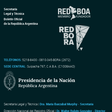
Secretaría
Legal y Técnica
Boletín Oficial
de la República Argentina
TELÉFONOS:
5218-8400 - 0810-345-BORA (2672)
SEDE CENTRAL:
Suipacha 767, C.A.B.A. (C1008AAO)
Secretaría Legal y Técnica |
Dra. María Ibarzabal Murphy - Secretaria
Dirección Nacional del Registro Oficial |
Dr. Walter Rubén Gonzalez - Director