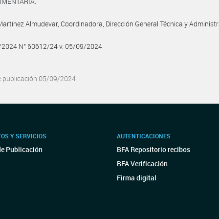
IMENTARIA.
artínez Almudevar, Coordinadora, Dirección General Técnica y Administr
9/2024 N° 60612/24 v. 05/09/2024
e publicación 05/09/2024
OS Y SERVICIOS
AUTENTICACIONES
de Publicación
BFA Repositorio recibos
BFA Verificación
Firma digital