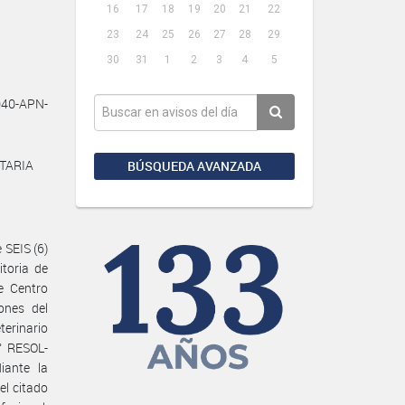
16
17
18
19
20
21
22
23
24
25
26
27
28
29
30
31
1
2
3
4
5
40-APN-
NTARIA
BÚSQUEDA AVANZADA
 SEIS (6)
toria de
e Centro
ones del
erinario
° RESOL-
iante la
l citado