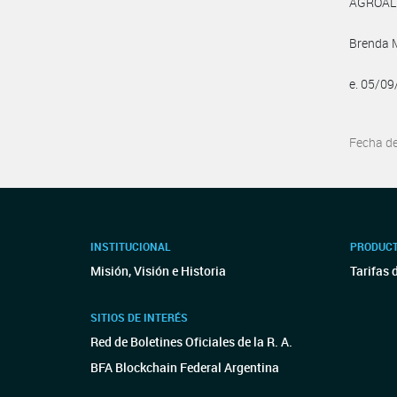
AGROAL
Brenda M
e. 05/0
Fecha d
INSTITUCIONAL
PRODUCT
Misión, Visión e Historia
Tarifas 
SITIOS DE INTERÉS
Red de Boletines Oficiales de la R. A.
BFA Blockchain Federal Argentina