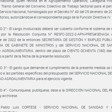
 Nacional, quien revista en el Agrupamiento Operativo, Categoría Pro
 Tramo General del Convenio Colectivo de Trabajo Sectorial para el per
 Servicio Nacional, homologado por el Decreto N° 40 del 25 de enero de 2
torios, autorizándose el correspondiente pago de la Función Directiva IV.
 2°.- El cargo involucrado deberá ser cubierto conforme el sistema de 
o por la Resolución Conjunta N° RESFC-2022-2-APN-PRES#SENASA 
re de 2022 de la entonces SECRETARÍA DE GESTIÓN Y EMPLEO PÚBLI
RA DE GABINETE DE MINISTROS y del SERVICIO NACIONAL DE SA
 AGROALIMENTARIA, dentro del plazo de CIENTO OCHENTA (180) días
 a partir de la fecha de la presente resolución.
 3°.- El gasto que demande el cumplimiento de la presente medida se
o a las partidas específicas del presupuesto del SERVICIO NACIONAL 
D AGROALIMENTARIA para el ejercicio vigente.
O 4°.- Comuníquese, publíquese, dese a la DIRECCIÓN NACIONAL DEL 
y archívese.
 Pablo Luis CORTESE - SERVICIO NACIONAL DE SANIDAD Y 