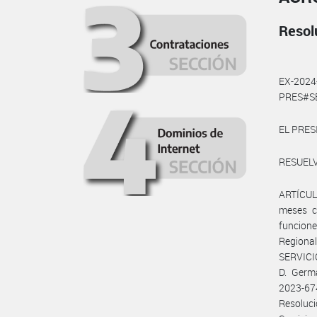
Resol
EX-202
PRES#SE
EL PRES
RESUELV
ARTÍCULO
meses co
funcion
Regiona
SERVICI
D. Germ
2023-67
Resoluc