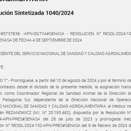
ución Sintetizada 1040/2024
4-85737839- -APN-DGTYA#SENASA - RESOLUCIÓN N° RESOL-2024-10
NASA DE FECHA 4 DE SEPTIEMBRE DE 2024
IDENTE DEL SERVICIO NACIONAL DE SANIDAD Y CALIDAD AGROALIME
E:
 1°.- Prorróguese, a partir del 10 de agosto de 2024 y por el término de
ntados desde el dictado de la presente medida, la asignación transi
es como Coordinador Regional de Sanidad Animal de la Dirección d
l Patagonia Sur, dependiente de la Dirección Nacional de Operaci
O NACIONAL DE SANIDAD Y CALIDAD AGROALIMENTARIA, al Médico Vet
án REZANOWICZ (M.I. N° 20.193.462), dispuesta por la Resolución N
4-APN-PRES#SENASA del 26 de julio de 2023 y prorrogada med
ión N° RESOL-2024-152-APN-PRES#SENASA del 9 de febrero de 2024 de