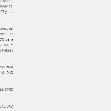
fesional,
sonal del
007 y sus
selección
del 1 de
CO de la
NIDAD Y
 hábiles
 imputará
DE ANIDAD
REGISTRO
CALIDAD