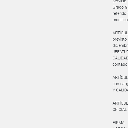
Servicio
Grado 9,
referido
modifica
ARTÍCULO
previst
diciemb
JEFATU
CALIDAD
contados
ARTÍCULO
con carg
Y CALIDA
ARTÍCUL
OFICIAL 
FIRMA: