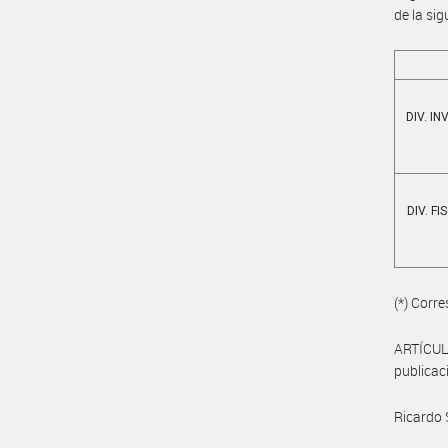
de la si
DIV. I
DIV. F
(*) Corr
ARTÍCULO
publicac
Ricardo