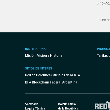
e. 12/0
Fecha d
INSTITUCIONAL
PRODUCT
Misión, Visión e Historia
Tarifas 
SITIOS DE INTERÉS
Red de Boletines Oficiales de la R. A.
BFA Blockchain Federal Argentina
Secretaría
Boletín Oficial
Legal y Técnica
de la República