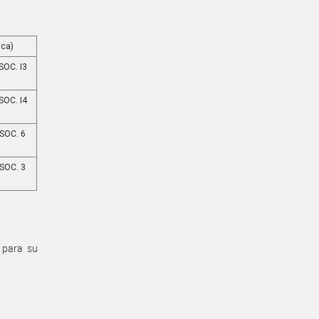
ica)
OC. I3
OC. I4
SOC. 6
SOC. 3
l para su