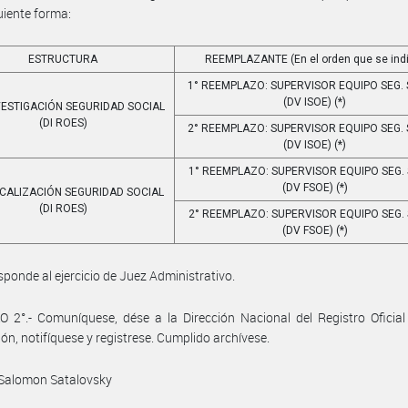
guiente forma:
ESTRUCTURA
REEMPLAZANTE (En el orden que se ind
1° REEMPLAZO: SUPERVISOR EQUIPO SEG. S
(DV ISOE) (*)
NVESTIGACIÓN SEGURIDAD SOCIAL
(DI ROES)
2° REEMPLAZO: SUPERVISOR EQUIPO SEG. S
(DV ISOE) (*)
1° REEMPLAZO: SUPERVISOR EQUIPO SEG. 
(DV FSOE) (*)
ISCALIZACIÓN SEGURIDAD SOCIAL
(DI ROES)
2° REEMPLAZO: SUPERVISOR EQUIPO SEG. 
(DV FSOE) (*)
esponde al ejercicio de Juez Administrativo.
 2°.- Comuníquese, dése a la Dirección Nacional del Registro Oficia
ión, notifíquese y registrese. Cumplido archívese.
 Salomon Satalovsky