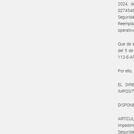
2024, de
02745461
Segurid
Reempla
operativ
Que de a
del 5 de
112-E-AF
Por ello,
EL DIR
IMPOSIT
DISPONE
ARTÍCUL
impedime
Segurida