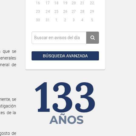
16
17
18
19
20
21
22
23
24
25
26
27
28
29
30
31
1
2
3
4
5
a que se
BÚSQUEDA AVANZADA
enerales
neral de
mente, se
tigación
tes de la
gosto de