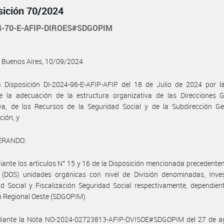
sición 70/2024
4-70-E-AFIP-DIROES#SDGOPIM
 Buenos Aires, 10/09/2024
a Disposición DI-2024-96-E-AFIP-AFIP del 18 de Julio de 2024 por l
ce la adecuación de la estructura organizativa de las Direcciones G
iva, de los Recursos de la Seguridad Social y de la Subdirección Ge
ción, y
ERANDO:
ante los articulos N° 15 y 16 de la Disposición mencionada precedente
 (DOS) unidades orgánicas con nivel de División denominadas, Inves
d Social y Fiscalización Seguridad Social respectivamente, dependien
n Regional Oeste (SDGOPIM).
iante la Nota NO-2024-02723813-AFIP-DVISOE#SDGOPIM del 27 de a