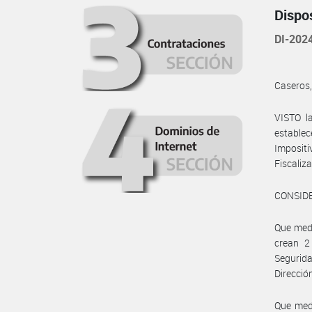
Dispo
DI-202
Caseros,
VISTO l
estable
Imposit
Fiscaliza
CONSID
Que medi
crean 2
Segurida
Direcció
Que med