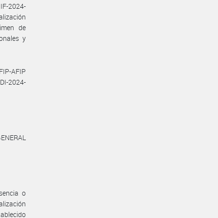
IF-2024-
lización
gimen de
onales y
AFIP-AFIP
 DI-2024-
GENERAL
sencia o
alización
tablecido