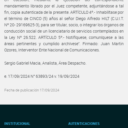
mandamiento librado por el Juez competente, adjuntándose a tal
fin, copia autenticada de la presente. ARTÍCULO 4º.- Inhabilítase por
el término de CINCO (5) años al señor Diego Alfredo HILT (C.U.I.T.
Nº 20- 29169625-3), para ser titular, socio, o integrar los órganos de
conducción social de un licenciatario de servicios contemplados en
la Ley Nº 26.522. ARTÍCULO 5º.- Notifíquese, comuníquese a las
áreas pertinentes y cumplido archívese”. Firmado: Juan Martin
Ozores, Interventor Ente Nacional de Comunicaciones.
Sergio Gabriel Macia, Analista, Área Despacho.
e. 17/09/2024 N° 63893/24 v. 19/09/2024
Fecha de publicación 17/09/2024
INSTITUCIONAL
AUTENTICACIONES