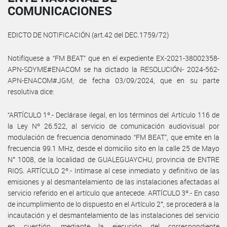
COMUNICACIONES
EDICTO DE NOTIFICACIÓN (art.42 del DEC.1759/72)
Notifíquese a “FM BEAT” que en el expediente EX-2021-38002358-
APN-SDYME#ENACOM se ha dictado la RESOLUCIÓN- 2024-562-
APN-ENACOM#JGM, de fecha 03/09/2024, que en su parte
resolutiva dice:
“ARTÍCULO 1º.- Declárase ilegal, en los términos del Artículo 116 de
la Ley Nº 26.522, al servicio de comunicación audiovisual por
modulación de frecuencia denominado “FM BEAT”, que emite en la
frecuencia 99.1 MHz, desde el domicilio sito en la calle 25 de Mayo
N° 1008, de la localidad de GUALEGUAYCHU, provincia de ENTRE
RIOS. ARTÍCULO 2º.- Intímase al cese inmediato y definitivo de las
emisiones y al desmantelamiento de las instalaciones afectadas al
servicio referido en el artículo que antecede. ARTÍCULO 3º.- En caso
de incumplimiento de lo dispuesto en el Artículo 2°, se procederá a la
incautación y el desmantelamiento de las instalaciones del servicio
en cuestión, mediante la ejecución del correspondiente