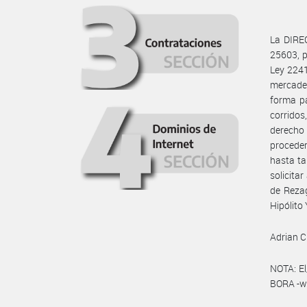
La DIREC
25603, p
Ley 2241
mercade
forma pa
corridos
derecho
proceder
hasta ta
solicita
de Rezag
Hipólito
Adrian Cl
NOTA: El
BORA -ww