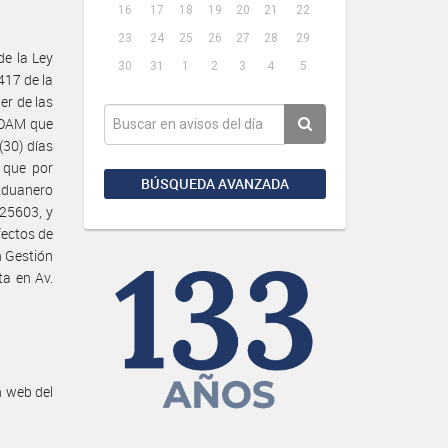
16
17
18
19
20
21
22
23
24
25
26
27
28
29
e la Ley
30
31
1
2
3
4
5
417 de la
er de las
GOAM que
(30) días
s que por
BÚSQUEDA AVANZADA
Aduanero
 25603, y
fectos de
n Gestión
ta en Av.
n web del