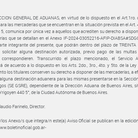
CION GENERAL DE ADUANAS, en virtud de lo dispuesto en el Art.1ro. d
ara las mercaderías que se encuentran en la situación prevista en el Art. 
5, comunica por única vez a aquellos que acrediten su derecho a dispon
rías que se detallan en el Anexo IF-2024-03052216-AFIP-DIABSA#SD
rte integrante del presente, que podrán dentro del plazo de TREINTA 
, solicitar alguna destinación autorizada, previo pago de las multa
 correspondieren. Transcurrido el plazo mencionado, el Servicio 
á de acuerdo a lo dispuesto en los Arts. 2do., 3ro., 4to. y 5to. de la Ley
nto los titulares conserven su derecho a disponer de las mercaderías, a e
r alguna destinación aduanera para las mismas presentarse en la Secció
os (SE GSRE), dependiente de la Dirección Aduana de Buenos Aires, si
 Yrigoyen 440 5°, de la Ciudad Autónoma de Buenos Aires.
audio Farinelo, Director.
/los Anexo/s que integra/n este(a) Aviso Oficial se publican en la edició
w.boletinoficial.gob.ar-