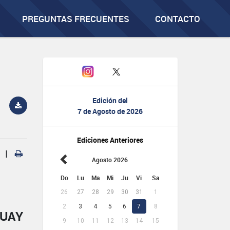
PREGUNTAS FRECUENTES
CONTACTO
Edición del
7 de Agosto de 2026
Ediciones Anteriores
|
Agosto 2026
Do
Lu
Ma
Mi
Ju
Vi
Sa
26
27
28
29
30
31
1
2
3
4
5
6
7
8
GUAY
9
10
11
12
13
14
15