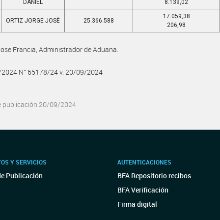
DANIEL
8.139,02
17.059,38
ORTIZ JORGE JOSÈ
25.366.588
206,98
Jose Francia, Administrador de Aduana.
9/2024 N° 65178/24 v. 20/09/2024
e publicación 20/09/2024
OS Y SERVICIOS
AUTENTICACIONES
de Publicación
BFA Repositorio recibos
BFA Verificación
Firma digital