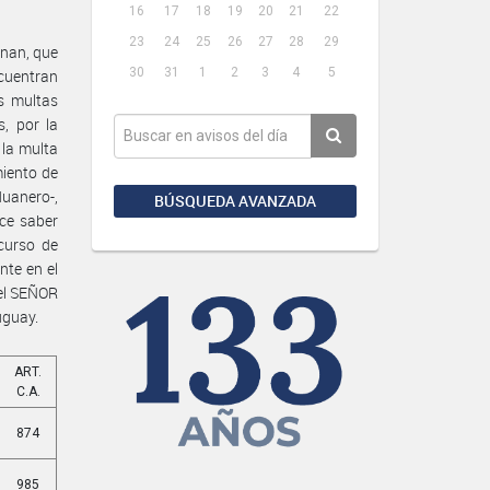
16
17
18
19
20
21
22
23
24
25
26
27
28
29
onan, que
30
31
1
2
3
4
5
cuentran
s multas
, por la
 la multa
miento de
uanero-,
BÚSQUEDA AVANZADA
ace saber
curso de
nte en el
 el SEÑOR
uguay.
ART.
C.A.
874
985