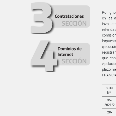
Por igno
en las 
involuc
referid
comisión
impuesta
ejecuci
registrá
que con
Apelació
plazo me
FRANCIA
SC15
Nº
35-
2021/2
28-