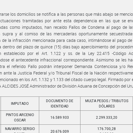
rarse los domicilios se notifica a las personas que más abajo se menci
actuaciones tramitadas por ante esta dependencia en las que se en
radas como imputados, han recaído Fallos de Condena al pago de la
as supra y al comiso de las mercaderías oportunamente secuestradas
 de la infracción mencionada para cada caso, intimándose al pago de
 dentro del plazo de quince (15) días bajo apercibimiento del procedi
ón establecido por el Art. 1.122 y ss. de la Ley 22.415 -Código Ad
ndose el antecedente infraccional correspondiente. Asimismo se les h
tra el referido Fallo podrán interponer Demanda Contenciosa y/o Re
n ante la Justicia Federal y/o Tribunal Fiscal de la Nación respectivame
ncionado en los Art. 1.132 y 1.133 del citado cuerpo legal. Firmado por
 ALCIDES JOSÉ Administrador de División Aduana de Concepción del Ur
DOCUMENTO DE
MULTA PESOS / TRIBUTOS
IMPUTADO
IDENTIDAD
DÓLARES
PINTOS ARCENIO
16.589.933
2.299.333,20
OSCAR
NAVARRO SERGIO
176.700,28
20.676.009