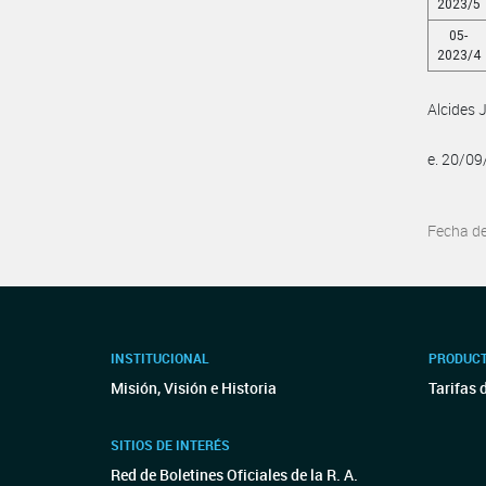
2023/5
05-
2023/4
Alcides 
e. 20/0
Fecha d
INSTITUCIONAL
PRODUCT
Misión, Visión e Historia
Tarifas 
SITIOS DE INTERÉS
Red de Boletines Oficiales de la R. A.