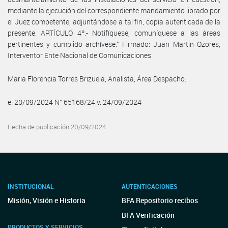
mediante la ejecución del correspondiente mandamiento librado por
el Juez competente, adjuntándose a tal fin, copia autenticada de la
presente. ARTÍCULO 4º.- Notifíquese, comuníquese a las áreas
pertinentes y cumplido archívese.” Firmado: Juan Martin Ozores,
Interventor Ente Nacional de Comunicaciones
Maria Florencia Torres Brizuela, Analista, Área Despacho.
e. 20/09/2024 N° 65168/24 v. 24/09/2024
Fecha de publicación 20/09/2024
INSTITUCIONAL
AUTENTICACIONES
Misión, Visión e Historia
BFA Repositorio recibos
BFA Verificación
PRODUCTOS Y SERVICIOS