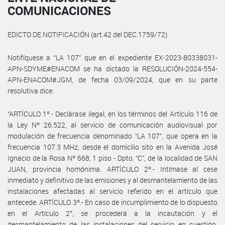
COMUNICACIONES
EDICTO DE NOTIFICACIÓN (art.42 del DEC.1759/72)
Notifíquese a “LA 107” que en el expediente EX-2023-80338031-
APN-SDYME#ENACOM se ha dictado la RESOLUCIÓN-2024-554-
APN-ENACOM#JGM, de fecha 03/09/2024, que en su parte
resolutiva dice:
“ARTÍCULO 1º.- Declárase ilegal, en los términos del Artículo 116 de
la Ley Nº 26.522, al servicio de comunicación audiovisual por
modulación de frecuencia denominado “LA 107”, que opera en la
frecuencia 107.3 MHz, desde el domicilio sito en la Avenida José
Ignacio de la Rosa Nº 668, 1 piso - Dpto. “C”, de la localidad de SAN
JUAN, provincia homónima. ARTÍCULO 2º.- Intímase al cese
inmediato y definitivo de las emisiones y al desmantelamiento de las
instalaciones afectadas al servicio referido en el artículo que
antecede. ARTÍCULO 3º.- En caso de incumplimiento de lo dispuesto
en el Artículo 2°, se procederá a la incautación y el
desmantelamiento de las instalaciones del servicio en cuestión,