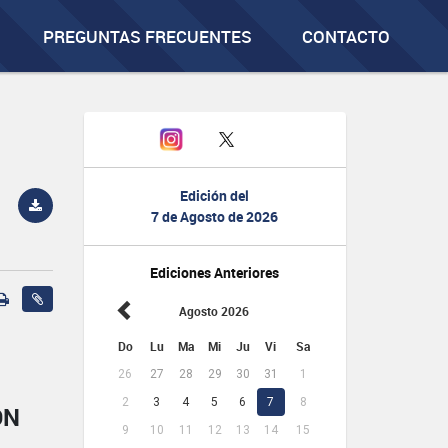
PREGUNTAS FRECUENTES
CONTACTO
Edición del
7 de Agosto de 2026
Ediciones Anteriores
Agosto 2026
Do
Lu
Ma
Mi
Ju
Vi
Sa
26
27
28
29
30
31
1
2
3
4
5
6
7
8
ÓN
9
10
11
12
13
14
15