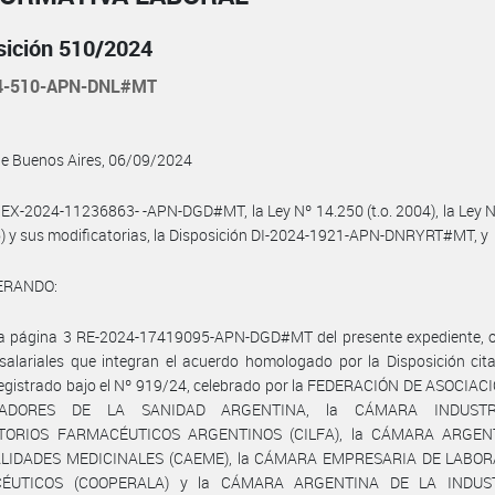
sición 510/2024
4-510-APN-DNL#MT
de Buenos Aires, 06/09/2024
 EX-2024-11236863- -APN-DGD#MT, la Ley Nº 14.250 (t.o. 2004), la Ley 
6) y sus modificatorias, la Disposición DI-2024-1921-APN-DNRYRT#MT, y
ERANDO:
la página 3 RE-2024-17419095-APN-DGD#MT del presente expediente, o
salariales que integran el acuerdo homologado por la Disposición cit
registrado bajo el Nº 919/24, celebrado por la FEDERACIÓN DE ASOCIA
JADORES DE LA SANIDAD ARGENTINA, la CÁMARA INDUSTR
TORIOS FARMACÉUTICOS ARGENTINOS (CILFA), la CÁMARA ARGEN
ALIDADES MEDICINALES (CAEME), la CÁMARA EMPRESARIA DE LABOR
ÉUTICOS (COOPERALA) y la CÁMARA ARGENTINA DE LA INDUS