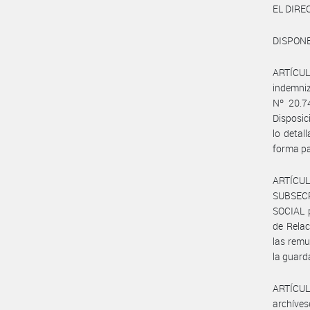
EL DIR
DISPONE
ARTÍCULO
indemniz
Nº 20.7
Disposi
lo deta
forma pa
ARTÍCUL
SUBSEC
SOCIAL p
de Relac
las remu
la guard
ARTÍCULO
archíves