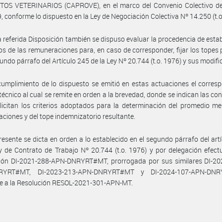
OS VETERINARIOS (CAPROVE), en el marco del Convenio Colectivo de
, conforme lo dispuesto en la Ley de Negociación Colectiva Nº 14.250 (t.o
a referida Disposición también se dispuso evaluar la procedencia de estab
s de las remuneraciones para, en caso de corresponder, fijar los topes 
gundo párrafo del Artículo 245 de la Ley Nº 20.744 (t.o. 1976) y sus modifi
umplimiento de lo dispuesto se emitió en estas actuaciones el corres
técnico al cual se remite en orden a la brevedad, donde se indican las co
licitan los criterios adoptados para la determinación del promedio m
ciones y del tope indemnizatorio resultante.
resente se dicta en orden a lo establecido en el segundo párrafo del art
y de Contrato de Trabajo Nº 20.744 (t.o. 1976) y por delegación efec
ción DI-2021-288-APN-DNRYRT#MT, prorrogada por sus similares DI-20
RYRT#MT, DI-2023-213-APN-DNRYRT#MT y DI-2024-107-APN-DNR
e a la Resolución RESOL-2021-301-APN-MT.