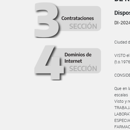
Dispo
DI-202
Ciudad 
VISTO el
(t.o.197
CONSID
Que en 
escalas 
Visto y 
TRABA
LABORA
ESPECI
FARMAC