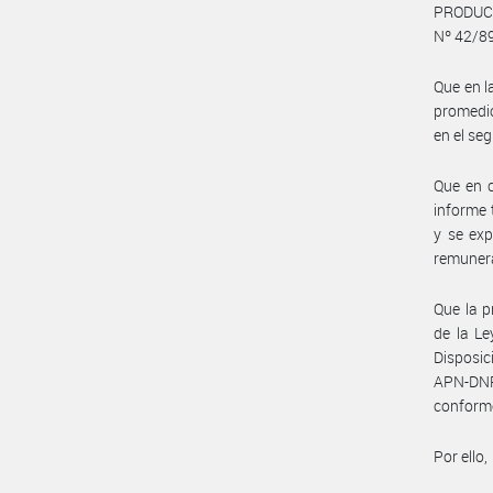
PRODUCT
Nº 42/89
Que en l
promedio
en el se
Que en c
informe 
y se exp
remunera
Que la p
de la Le
Disposi
APN-DN
conform
Por ello,