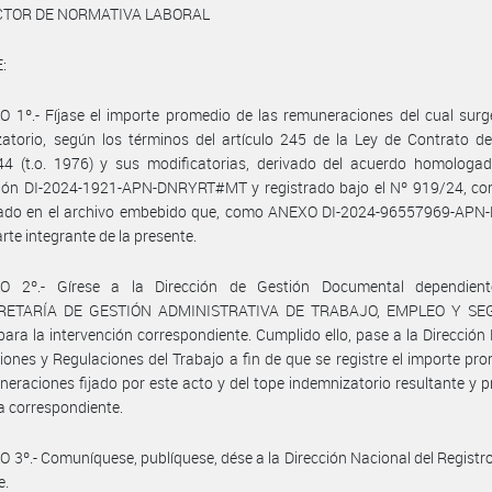
ECTOR DE NORMATIVA LABORAL
:
 1º.- Fíjase el importe promedio de las remuneraciones del cual surg
atorio, según los términos del artículo 245 de la Ley de Contrato d
44 (t.o. 1976) y sus modificatorias, derivado del acuerdo homologad
ción DI-2024-1921-APN-DNRYRT#MT y registrado bajo el Nº 919/24, co
llado en el archivo embebido que, como ANEXO DI-2024-96557969-AP
rte integrante de la presente.
O 2º.- Gírese a la Dirección de Gestión Documental dependien
RETARÍA DE GESTIÓN ADMINISTRATIVA DE TRABAJO, EMPLEO Y SE
ara la intervención correspondiente. Cumplido ello, pase a la Dirección
iones y Regulaciones del Trabajo a fin de que se registre el importe pr
neraciones fijado por este acto y del tope indemnizatorio resultante y 
a correspondiente.
 3º.- Comuníquese, publíquese, dése a la Dirección Nacional del Registro 
e.