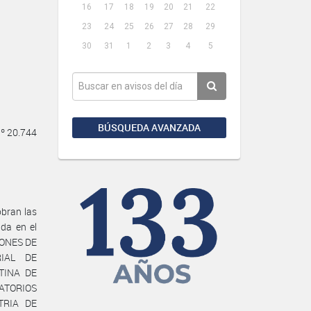
16
17
18
19
20
21
22
23
24
25
26
27
28
29
30
31
1
2
3
4
5
BÚSQUEDA AVANZADA
Nº 20.744
bran las
ada en el
CIONES DE
IAL DE
TINA DE
ATORIOS
TRIA DE