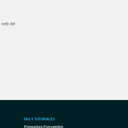
n web del
FAQ Y TUTORIALES
Preguntas Frecuentes