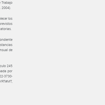
 Trabajo
. 2004).
lecer los
previstos
catorias.
pondiente
nstancias
ensual de
ículo 245
tuada por
22-3730-
YRT#MT,