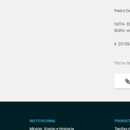
Pedro Di
NOTA: El
BORA -ww
e. 20/0
Fecha d
INSTITUCIONAL
PRODUCT
Misión, Visión e Historia
Tarifas 