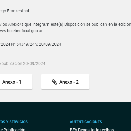
ego Frankenthal
/los Anexo/s que integra/n este(a) Disposición se publican en la edició
w.boletinoficial.gob.ar-
9/2024 N° 64349/24 v. 20/09/2024
e publicación 20/09/2024
Anexo - 1
Anexo - 2
OS Y SERVICIOS
AUTENTICACIONES
de Publicación
BFA Repositorio recibos