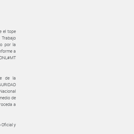
e el tope
e Trabajo
o por la
nforme a
N-DNL#MT
te de la
GURIDAD
 Nacional
omedio de
proceda a
Oficial y