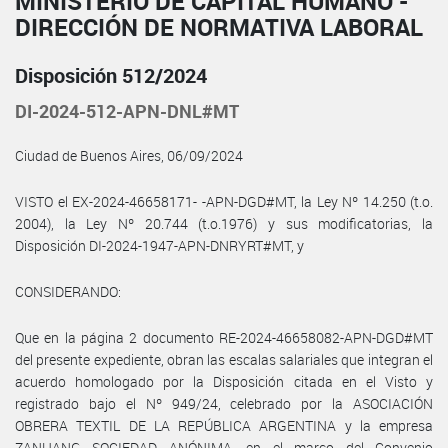
MINISTERIO DE CAPITAL HUMANO -
DIRECCIÓN DE NORMATIVA LABORAL
Disposición 512/2024
DI-2024-512-APN-DNL#MT
Ciudad de Buenos Aires, 06/09/2024
VISTO el EX-2024-46658171- -APN-DGD#MT, la Ley Nº 14.250 (t.o.
2004), la Ley Nº 20.744 (t.o.1976) y sus modificatorias, la
Disposición DI-2024-1947-APN-DNRYRT#MT, y
CONSIDERANDO:
Que en la página 2 documento RE-2024-46658082-APN-DGD#MT
del presente expediente, obran las escalas salariales que integran el
acuerdo homologado por la Disposición citada en el Visto y
registrado bajo el Nº 949/24, celebrado por la ASOCIACIÓN
OBRERA TEXTIL DE LA REPÚBLICA ARGENTINA y la empresa
ZANHANG SOCIEDAD ANÓNIMA, en el marco del Convenio