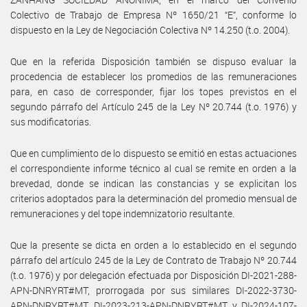
Colectivo de Trabajo de Empresa Nº 1650/21 “E”, conforme lo
dispuesto en la Ley de Negociación Colectiva Nº 14.250 (t.o. 2004).
Que en la referida Disposición también se dispuso evaluar la
procedencia de establecer los promedios de las remuneraciones
para, en caso de corresponder, fijar los topes previstos en el
segundo párrafo del Artículo 245 de la Ley Nº 20.744 (t.o. 1976) y
sus modificatorias.
Que en cumplimiento de lo dispuesto se emitió en estas actuaciones
el correspondiente informe técnico al cual se remite en orden a la
brevedad, donde se indican las constancias y se explicitan los
criterios adoptados para la determinación del promedio mensual de
remuneraciones y del tope indemnizatorio resultante.
Que la presente se dicta en orden a lo establecido en el segundo
párrafo del artículo 245 de la Ley de Contrato de Trabajo Nº 20.744
(t.o. 1976) y por delegación efectuada por Disposición DI-2021-288-
APN-DNRYRT#MT, prorrogada por sus similares DI-2022-3730-
APN-DNRYRT#MT, DI-2023-213-APN-DNRYRT#MT y DI-2024-107-