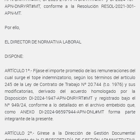
APN-DNRYRT#MT, conforme a la Resolución RESOL-2021-301-
APN-MT.
Por ello,
EL DIRECTOR DE NORMATIVA LABORAL
DISPONE:
ARTÍCULO 1º.- Fíjase el importe promedio de las remuneraciones del
cual surge el tope indemnizatorio, según los términos del artículo
245 de la Ley de Contrato de Trabajo Nº 20.744 (t.o. 1976) y sus
modificatorias, derivado del acuerdo homologado por la
Disposición DI-2024-1947-APN-DNRYRT#MT y registrado bajo el
Nº 949/24, conforme a lo detallado en el archivo embebido que,
como ANEXO DI-2024-96597944-APN-DNL#MT forma parte
integrante de la presente.
ARTÍCULO 2º.- Gírese a la Dirección de Gestión Documental
dependiente de la SUBSECRETARÍA DE GESTIÓN ADMINISTRATIVA