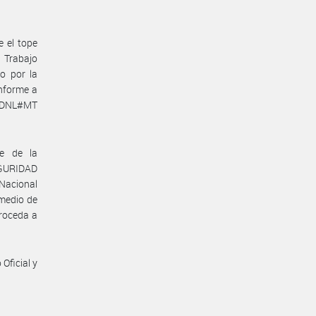
e el tope
e Trabajo
o por la
nforme a
N-DNL#MT
te de la
GURIDAD
 Nacional
omedio de
proceda a
Oficial y