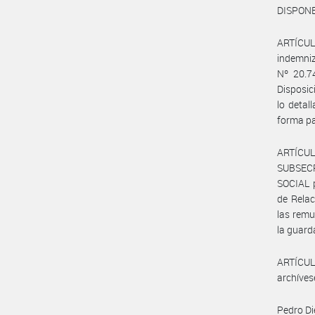
DISPONE
ARTÍCULO
indemniz
Nº 20.7
Disposi
lo deta
forma pa
ARTÍCUL
SUBSEC
SOCIAL p
de Relac
las remu
la guard
ARTÍCULO
archíves
Pedro Di