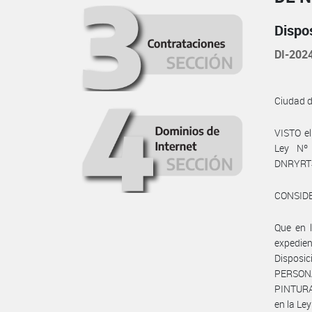
Dispo
DI-202
Ciudad 
VISTO el
Ley Nº 
DNRYRT
CONSID
Que en 
expedie
Disposic
PERSONA
PINTURA,
en la Le