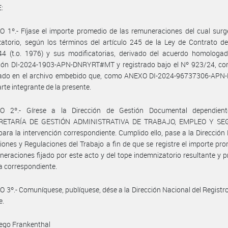
:
 1º.- Fíjase el importe promedio de las remuneraciones del cual surg
atorio, según los términos del artículo 245 de la Ley de Contrato d
44 (t.o. 1976) y sus modificatorias, derivado del acuerdo homologad
ción DI-2024-1903-APN-DNRYRT#MT y registrado bajo el Nº 923/24, co
llado en el archivo embebido que, como ANEXO DI-2024-96737306-AP
rte integrante de la presente.
O 2º.- Gírese a la Dirección de Gestión Documental dependien
RETARÍA DE GESTIÓN ADMINISTRATIVA DE TRABAJO, EMPLEO Y SE
ara la intervención correspondiente. Cumplido ello, pase a la Dirección
iones y Regulaciones del Trabajo a fin de que se registre el importe pr
neraciones fijado por este acto y del tope indemnizatorio resultante y 
a correspondiente.
 3º.- Comuníquese, publíquese, dése a la Dirección Nacional del Registro 
e.
ego Frankenthal