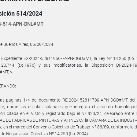
sición 514/2024
4-514-APN-DNL#MT
de Buenos Aires, 06/09/2024
 Expediente EX-2024-52811956- -APN-DGD#MT, la Ley Nº 14.250 (t.o. 2
20.744 (t.o.1976) y sus modificatorias, la Disposición DI-2024-1
#MT, y
ERANDO:
las paginas 1/4 del documento RE-2024-52811789-APN-DGD#MT del 
nte, obran las escalas salariales que integran el acuerdo homologad
ión citada en el Visto y registrado bajo el Nº 923/24, celebrado entre
L DE FABRICAS DE PINTURAS Y AFINES C/ la CÁMARA DE LA INDUSTR
 en el marco del Convenio Colectivo de Trabajo Nº 86/89, conforme lo 
y de Negociación Colectiva Nº 14.250 (t.o. 2004).