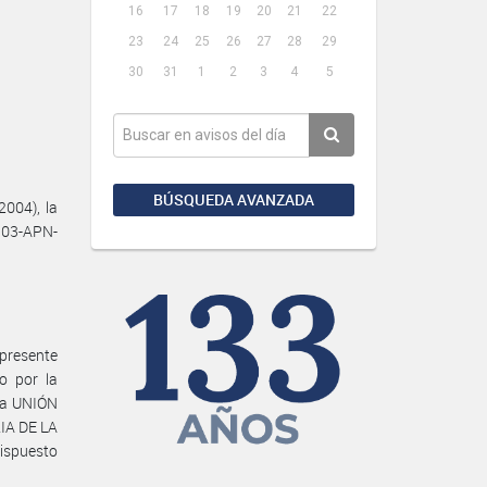
16
17
18
19
20
21
22
23
24
25
26
27
28
29
30
31
1
2
3
4
5
BÚSQUEDA AVANZADA
004), la
903-APN-
presente
o por la
 la UNIÓN
IA DE LA
dispuesto