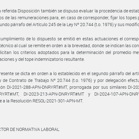
a referida Disposición también se dispuso evaluar la procedencia de estab
s de las remuneraciones para, en caso de corresponder, fijar los topes 
gundo párrafo del Artículo 245 de la Ley Nº 20.744 (t.o. 1976) y sus modifi
umplimiento de lo dispuesto se emitió en estas actuaciones el corres
técnico al cual se remite en orden a la brevedad, donde se indican las co
licitan los criterios adoptados para la determinación del promedio m
ciones y del tope indemnizatorio resultante.
resente se dicta en orden a lo establecido en el segundo párrafo del art
y de Contrato de Trabajo Nº 20.744 (t.o. 1976) y por delegación efec
ción DI-2021-288-APN-DNRYRT#MT, prorrogada por sus similares DI-20
RYRT#MT, DI-2023-213-APN-DNRYRT#MT y DI-2024-107-APN-DNR
e a la Resolución RESOL-2021-301-APN-MT.
ECTOR DE NORMATIVA LABORAL