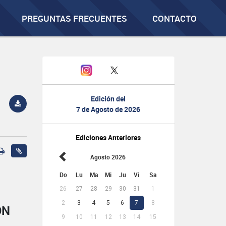
PREGUNTAS FRECUENTES
CONTACTO
Edición del
7 de Agosto de 2026
Ediciones Anteriores
Agosto 2026
Do
Lu
Ma
Mi
Ju
Vi
Sa
26
27
28
29
30
31
1
2
3
4
5
6
7
8
ÓN
9
10
11
12
13
14
15