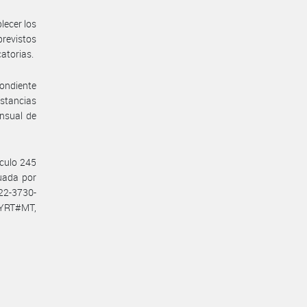
lecer los
previstos
catorias.
pondiente
nstancias
ensual de
ículo 245
tuada por
22-3730-
YRT#MT,