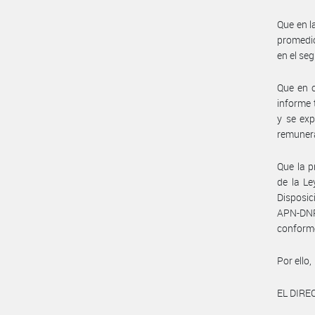
Que en l
promedio
en el se
Que en c
informe 
y se exp
remunera
Que la p
de la Le
Disposi
APN-DN
conform
Por ello,
EL DIR