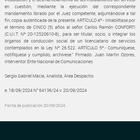
en cuestión, mediante la ejecución del correspondiente
mandamiento librado por el Juez competente, adjuntándose a tal
fin, copia autenticada de la presente. ARTÍCULO 4º.- Inhabilítase por
el término de CINCO (5) años al señor Carlos Ramón CONFORTI
(C.U.I.T. Nº 20-12520610-8)., para ser titular, socio, o integrar los
órganos de conducción social de un licenciatario de servicios
contemplados en la Ley Nº 26.522. ARTÍCULO 5º.- Comuníquese,
notifíquese y cumplido, archívese.” Firmado: Juan Martin Ozores,
Interventor Ente Nacional de Comunicaciones
Sergio Gabriel Macia, Analista, Área Despacho.
e. 18/09/2024 N° 64136/24 v. 20/09/2024
Fecha de publicación 20/09/2024