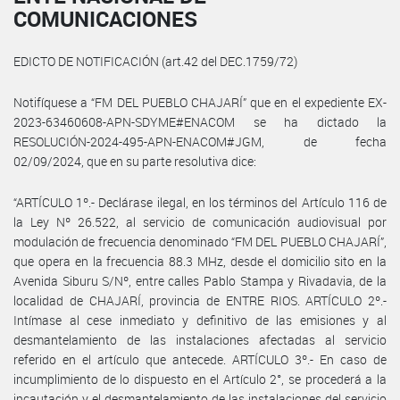
COMUNICACIONES
EDICTO DE NOTIFICACIÓN (art.42 del DEC.1759/72)
Notifíquese a “FM DEL PUEBLO CHAJARÍ” que en el expediente EX-
2023-63460608-APN-SDYME#ENACOM se ha dictado la
RESOLUCIÓN-2024-495-APN-ENACOM#JGM, de fecha
02/09/2024, que en su parte resolutiva dice:
“ARTÍCULO 1º.- Declárase ilegal, en los términos del Artículo 116 de
la Ley Nº 26.522, al servicio de comunicación audiovisual por
modulación de frecuencia denominado “FM DEL PUEBLO CHAJARÍ”,
que opera en la frecuencia 88.3 MHz, desde el domicilio sito en la
Avenida Siburu S/Nº, entre calles Pablo Stampa y Rivadavia, de la
localidad de CHAJARÍ, provincia de ENTRE RIOS. ARTÍCULO 2º.-
Intímase al cese inmediato y definitivo de las emisiones y al
desmantelamiento de las instalaciones afectadas al servicio
referido en el artículo que antecede. ARTÍCULO 3º.- En caso de
incumplimiento de lo dispuesto en el Artículo 2°, se procederá a la
incautación y el desmantelamiento de las instalaciones del servicio