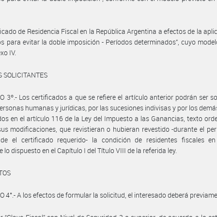
ificado de Residencia Fiscal en la República Argentina a efectos de la apli
s para evitar la doble imposición - Períodos determinados”, cuyo mode
xo IV.
 SOLICITANTES
 3º.- Los certificados a que se refiere el artículo anterior podrán ser so
personas humanas y jurídicas, por las sucesiones indivisas y por los demá
os en el artículo 116 de la Ley del Impuesto a las Ganancias, texto or
us modificaciones, que revistieran o hubieran revestido -durante el pe
e el certificado requerido- la condición de residentes fiscales en 
lo dispuesto en el Capítulo I del Título VIII de la referida ley.
TOS
 4°.- A los efectos de formular la solicitud, el interesado deberá previam