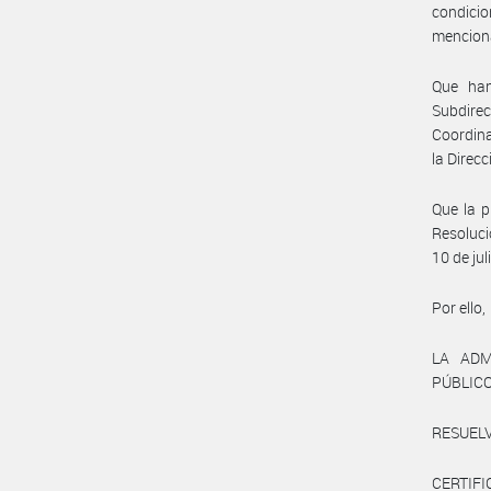
condicio
menciona
Que han
Subdire
Coordina
la Direc
Que la p
Resoluci
10 de ju
Por ello,
LA ADM
PÚBLIC
RESUELV
CERTIFI