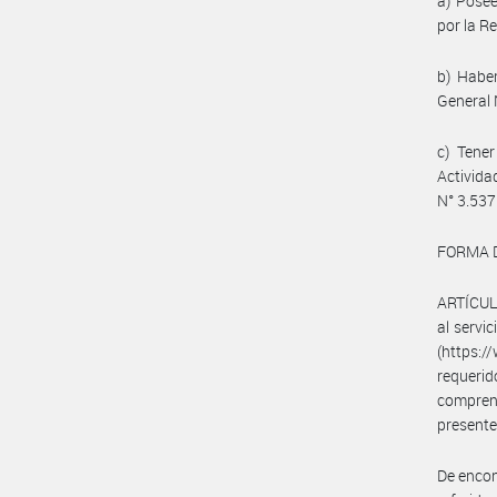
a) Posee
por la R
b) Haber
General 
c) Tener
Activida
N° 3.537
FORMA D
ARTÍCULO 
al servi
(https:
requerid
comprend
presente
De encon