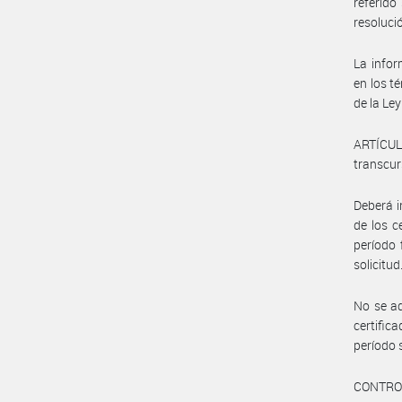
referido
resoluci
La infor
en los t
de la Le
ARTÍCUL
transcur
Deberá i
de los c
período 
solicitud
No se ad
certific
período 
CONTROL