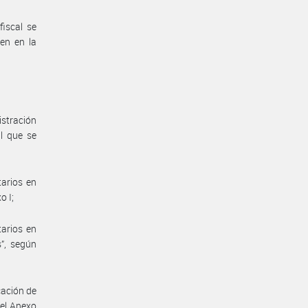
fiscal se
cen en la
istración
al que se
tarios en
o I;
tarios en
s”, según
cación de
 el Anexo