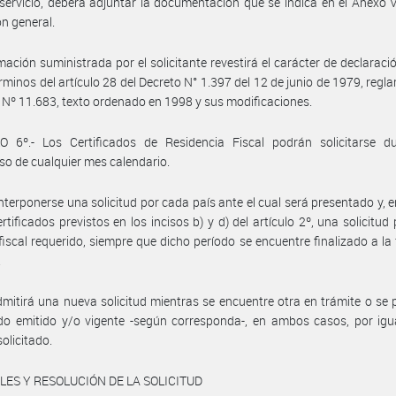
 servicio, deberá adjuntar la documentación que se indica en el Anexo 
ón general.
mación suministrada por el solicitante revestirá el carácter de declaraci
érminos del artículo 28 del Decreto N° 1.397 del 12 de junio de 1979, regl
y Nº 11.683, texto ordenado en 1998 y sus modificaciones.
O 6º.- Los Certificados de Residencia Fiscal podrán solicitarse du
so de cualquier mes calendario.
nterponerse una solicitud por cada país ante el cual será presentado y, e
ertificados previstos en los incisos b) y d) del artículo 2º, una solicitud
fiscal requerido, siempre que dicho período se encuentre finalizado a la
.
mitirá una nueva solicitud mientras se encuentre otra en trámite o se
ado emitido y/o vigente -según corresponda-, en ambos casos, por igu
solicitado.
ES Y RESOLUCIÓN DE LA SOLICITUD