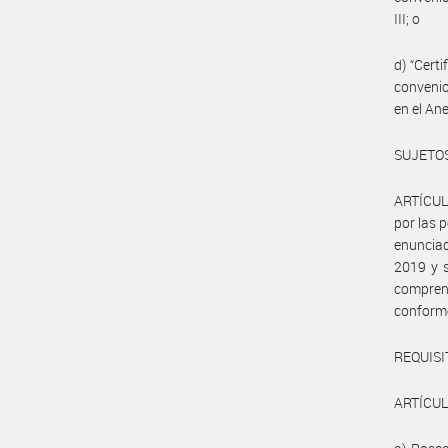
III; o
d) “Cert
convenio
en el Ane
SUJETOS
ARTÍCULO
por las 
enunciad
2019 y s
comprend
conforme 
REQUISI
ARTÍCULO