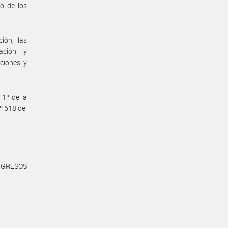
to de los
ión, las
cación y
ciones, y
 1º de la
º 618 del
NGRESOS