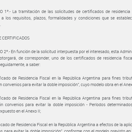
 1º.- La tramitación de las solicitudes de certificados de residencia 
 a los requisitos, plazos, formalidades y condiciones que se estable
.
E CERTIFICADOS
 2º.- En función de la solicitud interpuesta por el interesado, esta Admin
otorgará, de corresponder, uno de los certificados de residencia fisc
seguidamente, a saber:
ificado de Residencia Fiscal en la República Argentina para fines tribu
in convenios para evitar la doble imposición”, cuyo modelo obra en el Anex
ificado de Residencia Fiscal en la República Argentina para fines tribu
in convenios para evitar la doble imposición - Períodos determinado
xpuesto en el Anexo II;
ificado de Residencia Fiscal en la República Argentina a efectos de la apli
s para evitar la doble imposición”, conforme con el modelo previsto en