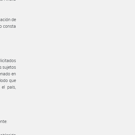
cación de
lo consta
licitados
s sujetos
denado en
ríodo que
el país,
ente: