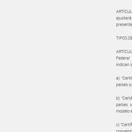
ARTÍCULO
ajustará
presente
TIPOS D
ARTÍCULO
Federal 
indican 
a) “Cert
países s
b) “Cert
países s
modelo e
c) “Cert
convenio