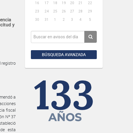
16
17
18
19
20
21
22
23
24
25
26
27
28
29
encia
30
31
1
2
3
4
5
citud y
BÚSQUEDA AVANZADA
 registro
comendó a
acciones
ia fiscal
ión Nº 37
stableció
 de esta