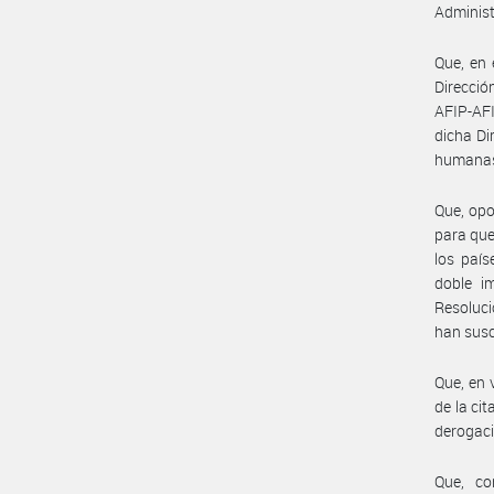
Administ
Que, en 
Direcció
AFIP-AFI
dicha Di
humanas q
Que, opo
para que
los país
doble i
Resoluci
han susc
Que, en 
de la ci
derogaci
Que, co