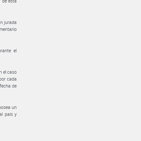
V de esta
ón jurada
amentario
rante el
n el caso
 por cada
 fecha de
 posea un
al país y