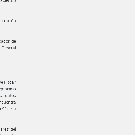
tablecido
esolución
icador de
n General
ve Fiscal”
Organismo
os datos
encuentra
 9° de la
ares” del