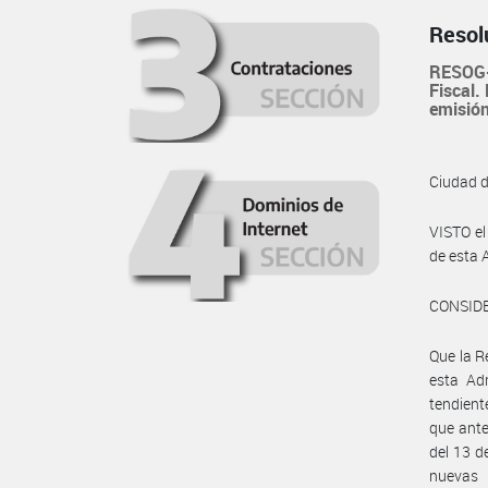
Resol
RESOG-
Fiscal.
emisión
Ciudad 
VISTO el
de esta
CONSID
Que la R
esta Ad
tendient
que ante
del 13 d
nuevas 