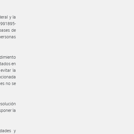
eral y la
2991895-
 bases de
 personas
edimiento
ntados en
evitar la
ncionada
les no se
esolución
sponer la
idades y