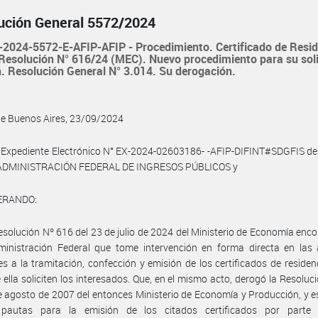
ución General 5572/2024
2024-5572-E-AFIP-AFIP - Procedimiento. Certificado de Resid
 Resolución N° 616/24 (MEC). Nuevo procedimiento para su soli
. Resolución General N° 3.014. Su derogación.
de Buenos Aires, 23/09/2024
 Expediente Electrónico N° EX-2024-02603186- -AFIP-DIFINT#SDGFIS del
 ADMINISTRACIÓN FEDERAL DE INGRESOS PÚBLICOS y
ERANDO:
esolución Nº 616 del 23 de julio de 2024 del Ministerio de Economía en
ministración Federal que tome intervención en forma directa en las 
es a la tramitación, confección y emisión de los certificados de residenc
 ella soliciten los interesados. Que, en el mismo acto, derogó la Resoluc
e agosto de 2007 del entonces Ministerio de Economía y Producción, y e
pautas para la emisión de los citados certificados por parte