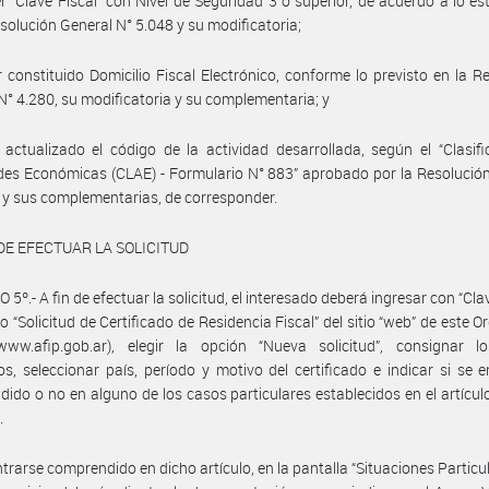
r “Clave Fiscal” con Nivel de Seguridad 3 o superior, de acuerdo a lo es
esolución General N° 5.048 y su modificatoria;
 constituido Domicilio Fiscal Electrónico, conforme lo previsto en la R
N° 4.280, su modificatoria y su complementaria; y
 actualizado el código de la actividad desarrollada, según el “Clasif
des Económicas (CLAE) - Formulario N° 883” aprobado por la Resolució
 y sus complementarias, de corresponder.
E EFECTUAR LA SOLICITUD
5º.- A fin de efectuar la solicitud, el interesado deberá ingresar con “Cla
cio “Solicitud de Certificado de Residencia Fiscal” del sitio “web” de este 
//www.afip.gob.ar), elegir la opción “Nueva solicitud”, consignar l
os, seleccionar país, período y motivo del certificado e indicar si se 
ido o no en alguno de los casos particulares establecidos en el artículo
.
trarse comprendido en dicho artículo, en la pantalla “Situaciones Particul