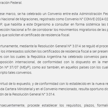
ración Federal.
ese marco, se ha celebrado un Convenio entre esta Administración Fed
n Nacional de Migraciones, registrado como Convenio N° CONVE-2024-0
P, que habilita a este Organismo a consultar en forma sistémica las
rección Nacional a fin de corroborar los movimientos migratorios de las
ue soliciten el certificado de residencia fiscal.
rtunamente, mediante la Resolución General Nº 3.014 se reguló el proc
 los interesados soliciten los certificados de residencia fiscal a ser prese
es con los cuales la República Argentina ha celebrado convenios para 
mposición internacional, de conformidad con lo dispuesto en la me
ón Nº 37/07 (MEyP), como así también, en aquellos países con los cua
ripto tales convenios.
virtud de lo expuesto, y de conformidad con lo establecido en la nueva r
tada Cartera Ministerial y en el Convenio mencionado, resulta oportuno di
ón de la Resolución General N° 3.014.
nsecuentemente, procede establecer los requisitos, plazos, formal