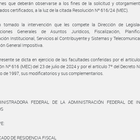
nes que deberán observarse a los fines de la solicitud y otorgamien
dos certificados, a la luz de la citada Resolución Nº 616/24 (MEC).
 tomado la intervención que les compete la Dirección de Legislac
cciones Generales de Asuntos Jurídicos, Fiscalización, Planifi
ción Institucional, Servicios al Contribuyente y Sistemas y Telecomunica
ción General Impositiva.
resente se dicta en ejercicio de las facultades conferidas por el artículo
ón Nº 616 (MEC) del 23 de julio de 2024 y por el artículo 7º del Decreto N
lio de 1997, sus modificatorios y sus complementarios.
INISTRADORA FEDERAL DE LA ADMINISTRACIÓN FEDERAL DE I
OS
E:
CADO DE RESIDENCIA FISCAL