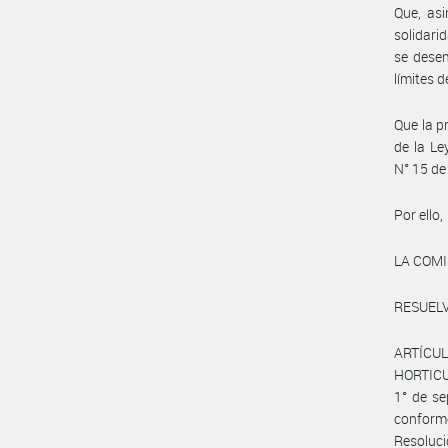
Que, asi
solidari
se desem
límites 
Que la p
de la L
N° 15 de
Por ello,
LA COM
RESUELV
ARTÍCULO
HORTICUL
1° de se
conforme
Resoluci