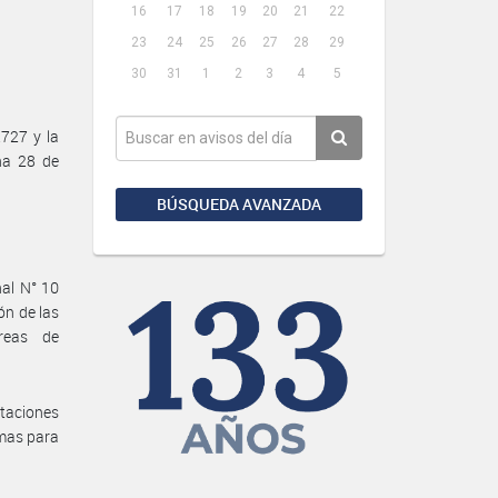
16
17
18
19
20
21
22
23
24
25
26
27
28
29
30
31
1
2
3
4
5
727 y la
ha 28 de
BÚSQUEDA AVANZADA
nal N° 10
n de las
reas de
ntaciones
imas para