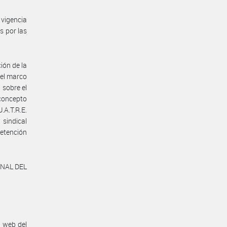
vigencia
s por las
ión de la
 el marco
 sobre el
concepto
.A.T.R.E.
 sindical
retención
ONAL DEL
n web del