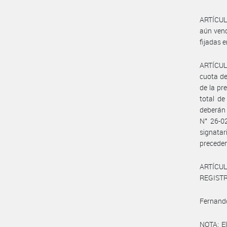
ARTÍCULO
aún venc
fijadas 
ARTÍCULO
cuota de
de la pr
total de
deberán 
N° 26-02
signatar
preceden
ARTÍCULO
REGISTRO
Fernando
NOTA: El