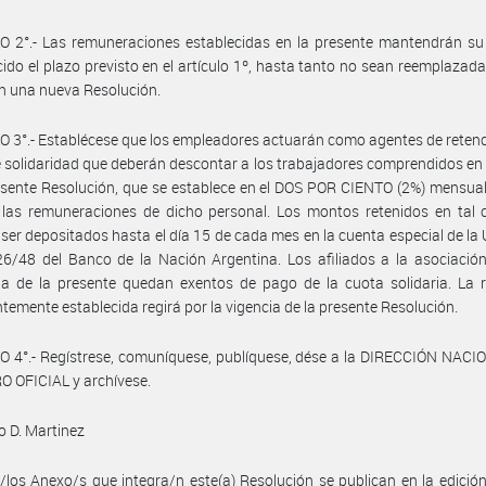
 2°.- Las remuneraciones establecidas en la presente mantendrán su 
ido el plazo previsto en el artículo 1º, hasta tanto no sean reemplazada
en una nueva Resolución.
 3°.- Establécese que los empleadores actuarán como agentes de retenc
 solidaridad que deberán descontar a los trabajadores comprendidos en
esente Resolución, que se establece en el DOS POR CIENTO (2%) mensual
 las remuneraciones de dicho personal. Los montos retenidos en tal 
ser depositados hasta el día 15 de cada mes en la cuenta especial de la U
6/48 del Banco de la Nación Argentina. Los afiliados a la asociación
ia de la presente quedan exentos de pago de la cuota solidaria. La 
temente establecida regirá por la vigencia de la presente Resolución.
 4°.- Regístrese, comuníquese, publíquese, dése a la DIRECCIÓN NACI
 OFICIAL y archívese.
 D. Martinez
/los Anexo/s que integra/n este(a) Resolución se publican en la edició