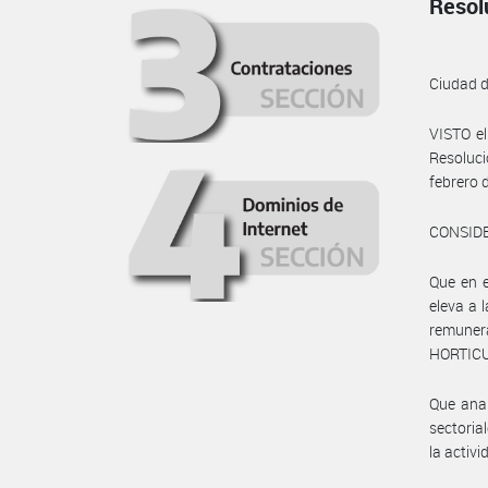
Resol
Ciudad 
VISTO e
Resoluc
febrero 
CONSID
Que en e
eleva a
remune
HORTICUL
Que anal
sectoria
la activ