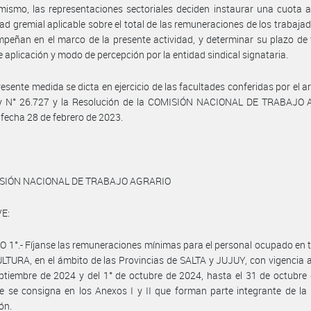
mismo, las representaciones sectoriales deciden instaurar una cuota 
dad gremial aplicable sobre el total de las remuneraciones de los trabaja
peñan en el marco de la presente actividad, y determinar su plazo de 
de aplicación y modo de percepción por la entidad sindical signataria.
resente medida se dicta en ejercicio de las facultades conferidas por el ar
ey N° 26.727 y la Resolución de la COMISIÓN NACIONAL DE TRABAJO
 fecha 28 de febrero de 2023.
ISIÓN NACIONAL DE TRABAJO AGRARIO
E:
 1°.- Fíjanse las remuneraciones mínimas para el personal ocupado en 
TURA, en el ámbito de las Provincias de SALTA y JUJUY, con vigencia a 
ptiembre de 2024 y del 1° de octubre de 2024, hasta el 31 de octubre
 se consigna en los Anexos I y II que forman parte integrante de la
ón.