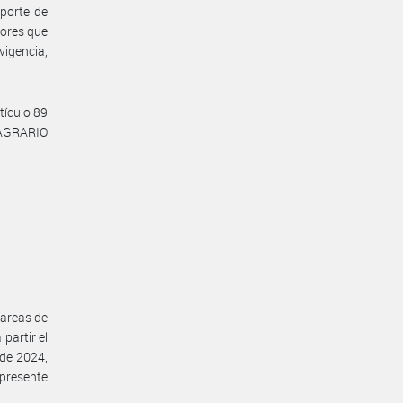
aporte de
dores que
vigencia,
tículo 89
 AGRARIO
tareas de
partir el
 de 2024,
 presente