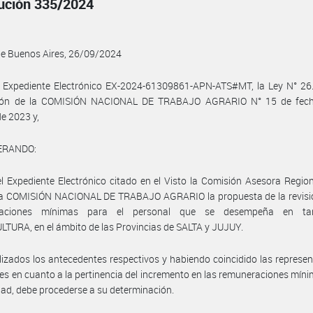
ución 335/2024
de Buenos Aires, 26/09/2024
l Expediente Electrónico EX-2024-61309861-APN-ATS#MT, la Ley N° 26.
ión de la COMISIÓN NACIONAL DE TRABAJO AGRARIO N° 15 de fec
de 2023 y,
ERANDO:
l Expediente Electrónico citado en el Visto la Comisión Asesora Regio
 la COMISIÓN NACIONAL DE TRABAJO AGRARIO la propuesta de la revisió
raciones mínimas para el personal que se desempeña en ta
TURA, en el ámbito de las Provincias de SALTA y JUJUY.
izados los antecedentes respectivos y habiendo coincidido las represe
les en cuanto a la pertinencia del incremento en las remuneraciones mín
idad, debe procederse a su determinación.