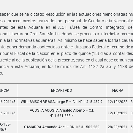
saber que se ha dictado Resolución en las actuaciones mencionadas m
es a procedimientos realizados por personal de Gendarmería Nacional 
ntes de ésta Aduana en el A.C.I. (Área de Control Integrado) de
ional Libertador Gral. San Martín, donde se procedió a interdictar merca
ón a las normativas aduaneras. Así mismo se hace saber a los/las caus
nterponer demanda contenciosa ante el Juzgado Federal o recurso de 
Tribunal Fiscal de la Nación en el plazo de quince (15) días a contar des
guiente al de la publicación de la presente, caso en el cual debe comunica
ancia a ésta Aduana, en los términos del Art. 1132 2a ap. y 1138 de
o.-
UNCIA
ENCARTADO
FECHA
56-2011/5
WILLIAMSON BRAGA Jorge F. – C.I. N° 1.418.439-9
12/10/2022
3
ACOSTA ACOSTA Arnaldo Alberto – C.I.
56-2011/5
12/10/2022
3
N° 1.661.635-4
C-158-
GAMARRA Armando Ariel – DNI N° 31.502.280
28/09/2021
5
20/3