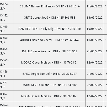
C-474-
DE LIMA Nahuel Emiliano – DNI N° 41.631.016
11/04/2022
1
21/K
C-442-
ORTIZ Jorge José – DNI N° 25.366.588
13/05/2022
1
21/9
C-469-
RAMIREZ PADILLA Lily Kely – DNI N° 94.336.340
19/05/2022
1
21/8
C-460-
ACOSTA Soledad Noemi – DNI N° 42.668.442
13/05/2022
1
21/9
C-456-
DA LUZ Kevin Keoma – DNI N° 38.773.963
21/03/2022
21/K
C-465-
MODAD Oscar Moises – DNI N° 30.766.821
12/04/2022
1
21/K
C-446-
BAEZ Sergio Samuel – DNI N° 33.378.027
21/03/2022
21/1
C-471-
MARTINEZ Feliciana – DNI N° 95.164.582
22/03/2022
21/5
C-457-
MODAD Oscar Moises – DNI N° 30.766.821
12/04/2022
1
21/8
C-464-