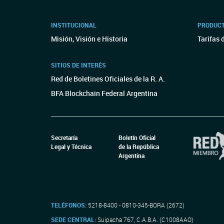
INSTITUCIONAL
PRODUCT
Misión, Visión e Historia
Tarifas 
SITIOS DE INTERÉS
Red de Boletines Oficiales de la R. A.
BFA Blockchain Federal Argentina
Secretaría
Boletín Oficial
Legal y Técnica
de la República
Argentina
TELÉFONOS:
5218-8400 - 0810-345-BORA (2672)
SEDE CENTRAL:
Suipacha 767, C.A.B.A. (C1008AAO)