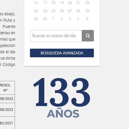
16
17
18
19
20
21
22
23
24
25
26
27
28
29
as abajo,
30
31
1
2
3
4
5
en Ruta y
l Puente
derías en
antes que
apelación
de el día
BÚSQUEDA AVANZADA
rse dicha
l Código
RESOL.
Nº
38/2022
38/2022
82/2021