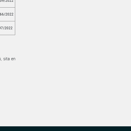
39/2022
66/2022
97/2022
 sita en