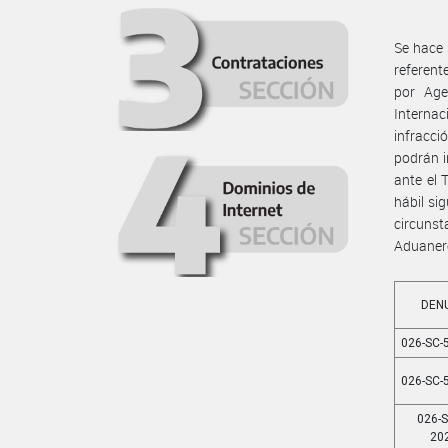
Se hace 
referent
por Age
Internac
infracci
podrán i
ante el 
hábil si
circunst
Aduaner
DEN
026-SC-
026-SC-
026-S
20