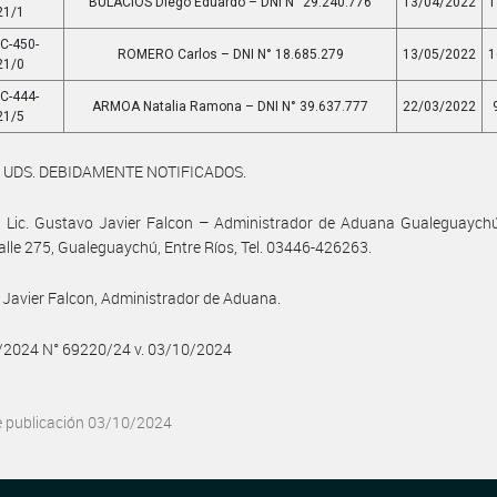
BULACIOS Diego Eduardo – DNI N° 29.240.776
13/04/2022
1
21/1
C-450-
ROMERO Carlos – DNI N° 18.685.279
13/05/2022
1
21/0
C-444-
ARMOA Natalia Ramona – DNI N° 39.637.777
22/03/2022
21/5
 UDS. DEBIDAMENTE NOTIFICADOS.
 Lic. Gustavo Javier Falcon – Administrador de Aduana Gualeguaychú,
Valle 275, Gualeguaychú, Entre Ríos, Tel. 03446-426263.
Javier Falcon, Administrador de Aduana.
0/2024 N° 69220/24 v. 03/10/2024
e publicación 03/10/2024