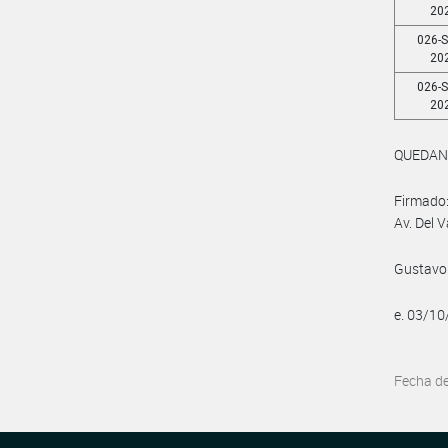
20
026-S
20
026-S
20
QUEDAN
Firmado:
Av. Del 
Gustavo 
e. 03/1
Fecha d