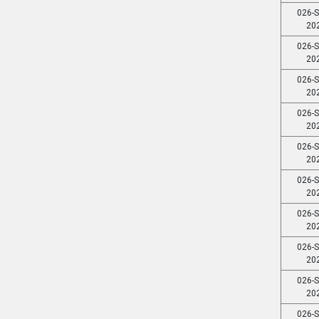
026-S
20
026-S
20
026-S
20
026-S
20
026-S
20
026-S
20
026-S
20
026-S
20
026-S
20
026-S