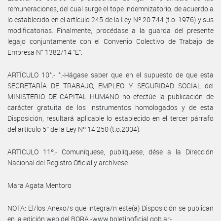
remuneraciones, del cual surge el tope indemnizatorio, de acuerdo a
lo establecido en el artículo 245 de la Ley Nº 20.744 (t.o. 1976) y sus
modificatorias. Finalmente, procédase a la guarda del presente
legajo conjuntamente con el Convenio Colectivo de Trabajo de
Empresa N° 1382/14 “E”.
ARTÍCULO 10°.- °.-Hágase saber que en el supuesto de que esta
SECRETARÍA DE TRABAJO, EMPLEO Y SEGURIDAD SOCIAL del
MINISTERIO DE CAPITAL HUMANO no efectúe la publicación de
carácter gratuita de los instrumentos homologados y de esta
Disposición, resultará aplicable lo establecido en el tercer párrafo
del artículo 5° de la Ley Nº 14.250 (t.o.2004).
ARTICULO 11º.- Comuníquese, publíquese, dése a la Dirección
Nacional del Registro Oficial y archívese.
Mara Agata Mentoro
NOTA: El/los Anexo/s que integra/n este(a) Disposición se publican
en la edición web del BORA -www.boletinoficial.gob.ar-