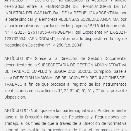
celebrados entre la FEDERACION DE TRABAJADORES DE LA
INDUSTRIA DEL GAS NATURAL DE LA REPUBLICA ARGENTINA, por
la parte sindical, y la empresa REDENGAS SOCIEDAD ANONIMA, por
la parte empleadora, que lucen en las páginas 15/16 del documento
N° IF-2023-127511856-APN-DGD#MT del Expediente N° EX-2021-
123732534- -APN-DGD#MT, conforme a lo dispuesto en la Ley de
Negociación Colectiva Nº 14.250 (t.o. 2004).
ARTÍCULO 8°.- Gírese a la Dirección de Gestión Documental
dependiente de la SUBSECRETARÍA DE GESTIÓN ADMINISTRATIVA
DE TRABAJO, EMPLEO Y SEGURIDAD SOCIAL. Cumplido, pase a
esta DIRECCIÓN NACIONAL DE RELACIONES Y REGULACIONES DEL
TRABAJO a fin de que proceda al registro de los instrumentos
identificados en los artículos 1°, 2°, 3°, 4°, 5°, 6° y 7° de la presente
Disposición.
ARTÍCULO 9°.- Notifíquese a las partes signatarias. Posteriormente,
pase a la Dirección Nacional de Relaciones y Regulaciones del
Trabajo, a los fines de que a través de la Dirección de Normativa
Laboral se evalúe la procedencia de fijar el promedio de las