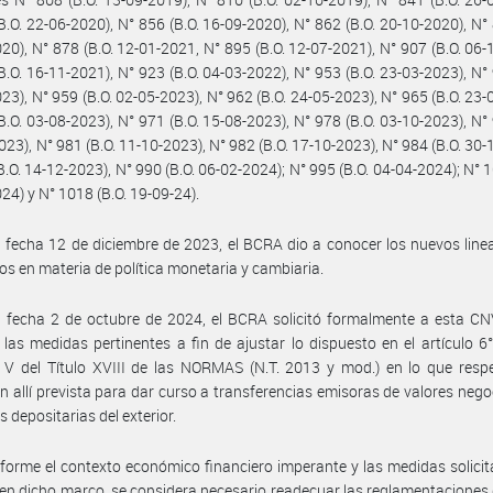
B.O. 22-06-2020), N° 856 (B.O. 16-09-2020), N° 862 (B.O. 20-10-2020), N° 
20), N° 878 (B.O. 12-01-2021, N° 895 (B.O. 12-07-2021), N° 907 (B.O. 06-
B.O. 16-11-2021), N° 923 (B.O. 04-03-2022), N° 953 (B.O. 23-03-2023), N° 
23), N° 959 (B.O. 02-05-2023), N° 962 (B.O. 24-05-2023), N° 965 (B.O. 23-
B.O. 03-08-2023), N° 971 (B.O. 15-08-2023), N° 978 (B.O. 03-10-2023), N° 
023), N° 981 (B.O. 11-10-2023), N° 982 (B.O. 17-10-2023), N° 984 (B.O. 30-
B.O. 14-12-2023), N° 990 (B.O. 06-02-2024); N° 995 (B.O. 04-04-2024); N° 1
24) y N° 1018 (B.O. 19-09-24).
 fecha 12 de diciembre de 2023, el BCRA dio a conocer los nuevos lin
s en materia de política monetaria y cambiaria.
 fecha 2 de octubre de 2024, el BCRA solicitó formalmente a esta CN
las medidas pertinentes a fin de ajustar lo dispuesto en el artículo 6
 V del Título XVIII de las NORMAS (N.T. 2013 y mod.) en lo que resp
n allí prevista para dar curso a transferencias emisoras de valores nego
 depositarias del exterior.
forme el contexto económico financiero imperante y las medidas solici
en dicho marco, se considera necesario readecuar las reglamentaciones