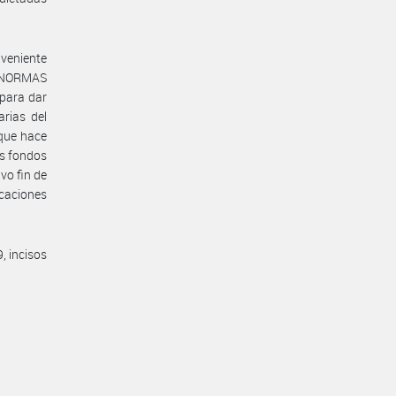
nveniente
as NORMAS
 para dar
rias del
 que hace
os fondos
vo fin de
caciones
9, incisos