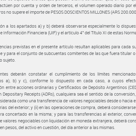
 actúen por cuenta y orden de terceros, el volumen operado diario por el
eros no supere el importe de PESOS DOSCIENTOS MILLONES (ARS 200.000
ión a los apartados a) y b) deberá observarse especialmente lo dispues
e Información Financiera (UIF) y el artículo 4° del Título XI de estas Norm
encias previstas en el presente artículo resultan aplicables para cada 
e y para el conjunto de subcuentas comitentes de las que fuera titular o 
 sujeto.
ntes deberán constatar el cumplimiento de los límites mencionado
os a), b) y c), conforme lo dispuesto en cada caso, a cuyos efectos
ón entre acciones ordinarias y Certificados de Depósito Argentinos (C
 Depositary Receipts (ADRs), cualquiera sea el sentido de la conversión
siderada como una transferencia de valores negociables desde o hacia 
rias del exterior; y (ii) en las operaciones de compra, deberá considerarse 
a concertado en la misma; y para las transferencias al exterior, conve
e valores negociables con liquidación en moneda extranjera, deberá con
 en pesos, del activo en cuestión, del día anterior a las mismas.