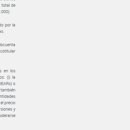
 total de
.000).
to por la
as.
subcuenta
cotitular
s en los
: (i) la
EDEARs) o
, también
entidades
el precio
rsiones y
siderarse