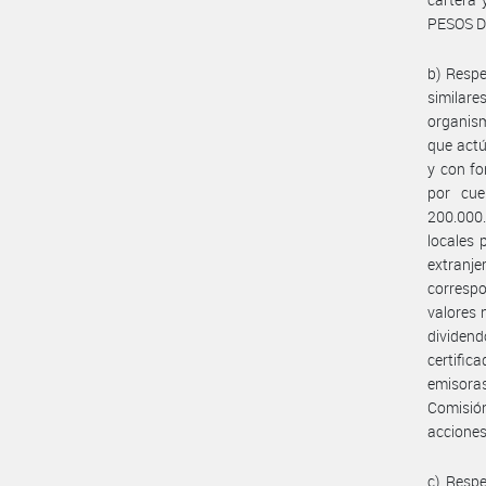
PESOS D
b) Respe
similar
organism
que actú
y con fo
por cu
200.000.
locales 
extranj
correspo
valores 
dividen
certific
emisoras
Comisión
acciones
c) Respe