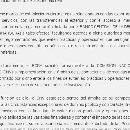
uncionamiento de la economía real.
ese marco, se establecieron ciertas reglas relacionadas con las exporta
 servicios, con las transferencias al exterior y con el acceso al m
, conforme la reglamentación dictada por el BANCO CENTRAL DE LA R
NA (BCRA) a tales efectos, facultando además a dicha autoridad mon
er reglamentaciones que eviten prácticas y operaciones que persigan 
e operaciones con títulos públicos u otros instrumentos, lo dispues
referidas.
ortunamente, el BCRA solicitó formalmente a la COMISIÓN NAC
(CNV) la implementación, en el ámbito de su competencia, de medidas 
ormado por dicho ente; a los fines de evitar las prácticas y operaciones
s en el ejercicio de sus facultades de fiscalización.
 función de ello, la CNV estableció dentro del ámbito de su compete
 a las circunstancias excepcionales de dominio público y con carácter tra
 medidas con la finalidad de evitar dichas prácticas y operaciones 
la volatilidad de las variables financieras y contener el impacto de las osc
lujos financieros sobre la economía real; mediante el dictado de las Res
s N° 808 (B.O. 13-09-2019), N° 810 (B.O. 02-10-2019), N° 841 (B.O. 26-