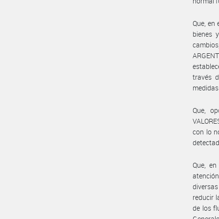
normal f
Que, en 
bienes y
cambios
ARGENTI
establec
través d
medidas 
Que, op
VALORES 
con lo n
detectada
Que, en
atención
diversas
reducir 
de los f
Generale