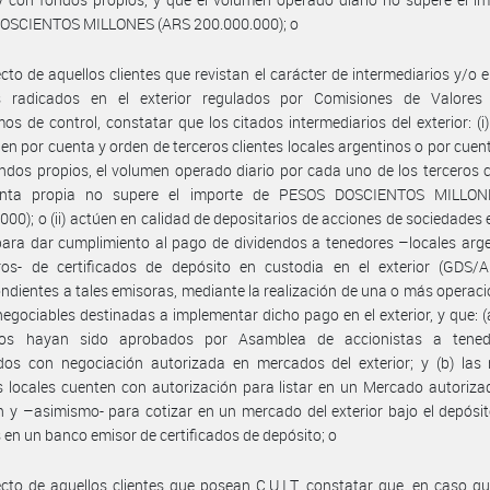
OSCIENTOS MILLONES (ARS 200.000.000); o
cto de aquellos clientes que revistan el carácter de intermediarios y/o 
es radicados en el exterior regulados por Comisiones de Valores
os de control, constatar que los citados intermediarios del exterior: (i
en por cuenta y orden de terceros clientes locales argentinos o por cuen
ndos propios, el volumen operado diario por cada uno de los terceros c
enta propia no supere el importe de PESOS DOSCIENTOS MILLON
000); o (ii) actúen en calidad de depositarios de acciones de sociedades
para dar cumplimiento al pago de dividendos a tenedores –locales arg
eros- de certificados de depósito en custodia en el exterior (GDS/
ndientes a tales emisoras, mediante la realización de una o más operac
negociables destinadas a implementar dicho pago en el exterior, y que: (
dos hayan sido aprobados por Asamblea de accionistas a tene
ados con negociación autorizada en mercados del exterior; y (b) las 
 locales cuenten con autorización para listar en un Mercado autoriza
 y –asimismo- para cotizar en un mercado del exterior bajo el depósi
 en un banco emisor de certificados de depósito; o
cto de aquellos clientes que posean C.U.I.T, constatar que, en caso q