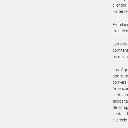
clientes
los terc
En relac
Unidad d
Las exig
comitent
un mismo
Los Age
apartad
conversi
American
será con
deposita
de compr
ventas d
el precio