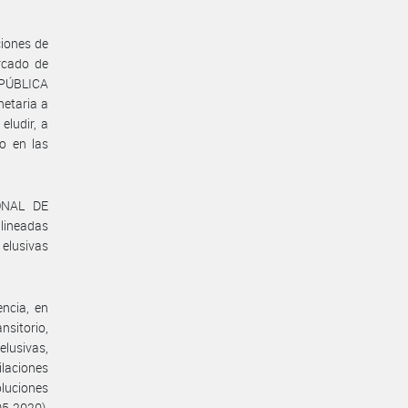
ciones de
ercado de
EPÚBLICA
etaria a
eludir, a
to en las
IONAL DE
alineadas
 elusivas
ncia, en
nsitorio,
elusivas,
ilaciones
oluciones
05-2020),