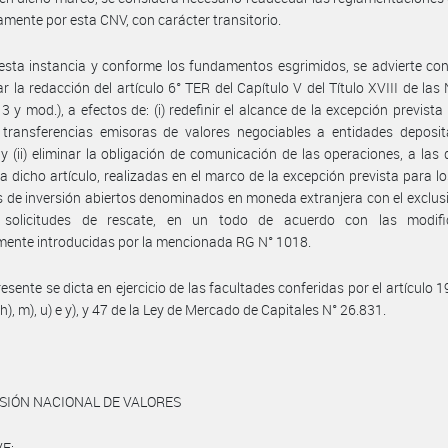
mente por esta CNV, con carácter transitorio.
esta instancia y conforme los fundamentos esgrimidos, se advierte co
r la redacción del artículo 6° TER del Capítulo V del Título XVIII de l
13 y mod.), a efectos de: (i) redefinir el alcance de la excepción prevista
transferencias emisoras de valores negociables a entidades deposita
; y (ii) eliminar la obligación de comunicación de las operaciones, a las
ia dicho artículo, realizadas en el marco de la excepción prevista para l
de inversión abiertos denominados en moneda extranjera con el exclusi
 solicitudes de rescate, en un todo de acuerdo con las modifi
mente introducidas por la mencionada RG N° 1018.
esente se dicta en ejercicio de las facultades conferidas por el artículo 1
), h), m), u) e y), y 47 de la Ley de Mercado de Capitales N° 26.831.
SIÓN NACIONAL DE VALORES
E: