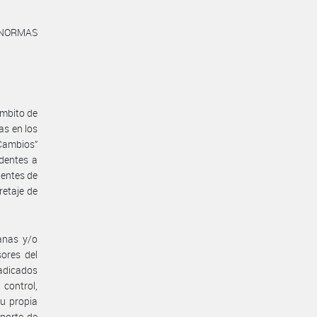
as NORMAS
ámbito de
as en los
 Cambios”
identes a
gentes de
retaje de
anas y/o
sores del
radicados
control,
su propia
mporte de