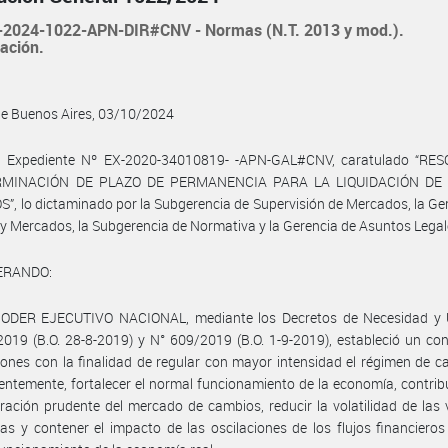
2024-1022-APN-DIR#CNV - Normas (N.T. 2013 y mod.).
ación.
de Buenos Aires, 03/10/2024
l Expediente Nº EX-2020-34010819- -APN-GAL#CNV, caratulado “RE
RMINACIÓN DE PLAZO DE PERMANENCIA PARA LA LIQUIDACIÓN DE 
”, lo dictaminado por la Subgerencia de Supervisión de Mercados, la Ge
y Mercados, la Subgerencia de Normativa y la Gerencia de Asuntos Legal
ERANDO:
PODER EJECUTIVO NACIONAL, mediante los Decretos de Necesidad y 
019 (B.O. 28-8-2019) y N° 609/2019 (B.O. 1-9-2019), estableció un co
iones con la finalidad de regular con mayor intensidad el régimen de c
ntemente, fortalecer el normal funcionamiento de la economía, contrib
ración prudente del mercado de cambios, reducir la volatilidad de las 
ras y contener el impacto de las oscilaciones de los flujos financieros