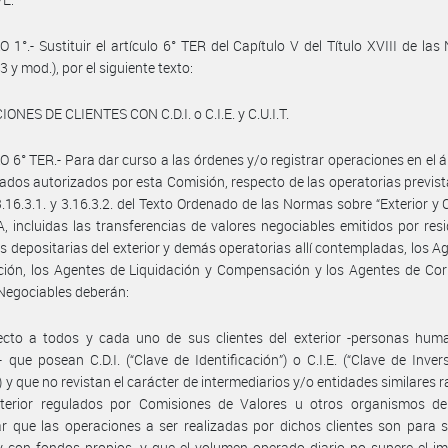
 1°.- Sustituir el artículo 6° TER del Capítulo V del Título XVIII de l
3 y mod.), por el siguiente texto:
ONES DE CLIENTES CON C.D.I. o C.I.E. y C.U.I.T.
 6° TER.- Para dar curso a las órdenes y/o registrar operaciones en el 
ados autorizados por esta Comisión, respecto de las operatorias previst
.16.3.1. y 3.16.3.2. del Texto Ordenado de las Normas sobre “Exterior y
, incluidas las transferencias de valores negociables emitidos por res
s depositarias del exterior y demás operatorias allí contempladas, los A
ión, los Agentes de Liquidación y Compensación y los Agentes de Cor
Negociables deberán:
ecto a todos y cada uno de sus clientes del exterior -personas hum
s- que posean C.D.I. (“Clave de Identificación”) o C.I.E. (“Clave de Inver
”) y que no revistan el carácter de intermediarios y/o entidades similares 
xterior regulados por Comisiones de Valores u otros organismos de 
r que las operaciones a ser realizadas por dichos clientes son para 
y con fondos propios, y que el volumen operado diario no supere el i