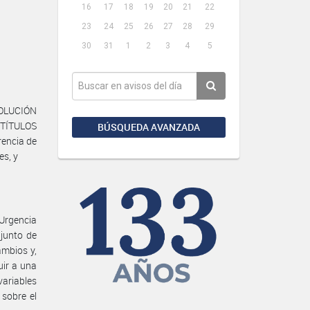
16
17
18
19
20
21
22
23
24
25
26
27
28
29
30
31
1
2
3
4
5
SOLUCIÓN
TÍTULOS
BÚSQUEDA AVANZADA
rencia de
es, y
Urgencia
njunto de
ambios y,
uir a una
variables
 sobre el