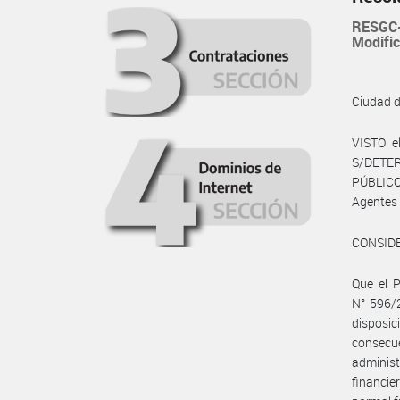
RESGC-
Modific
Ciudad 
VISTO e
S/DETE
PÚBLICOS
Agentes 
CONSID
Que el 
N° 596/2
disposic
consecue
administ
financie