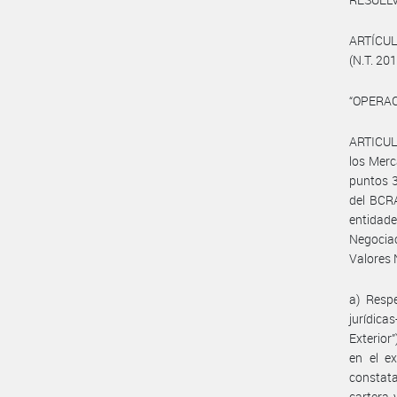
ARTÍCULO
(N.T. 201
“OPERACI
ARTICULO
los Merc
puntos 3
del BCRA
entidade
Negociac
Valores 
a) Resp
jurídica
Exterior
en el e
constata
cartera 