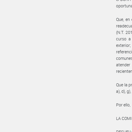
oportuna
Que, en 
readecua
(N.T. 20
curso a 
exterior
referenc
comunes 
atender
reciente
Que la pr
a), d), g
Por ello,
LA COMI
RESUELV