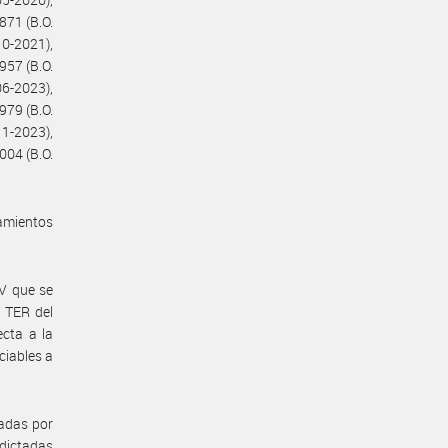
871 (B.O.
10-2021),
957 (B.O.
06-2023),
979 (B.O.
11-2023),
004 (B.O.
eamientos
V que se
° TER del
ecta a la
ciables a
tadas por
 dictadas