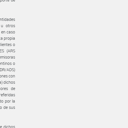
entidades
 u otros
) en caso
ta propia
lientes o
ES (ARS
 emisoras
entinos o
ADR/ADS)
iones con
a) dichos
dores de
referidas
do por la
to de sus
ue dichos