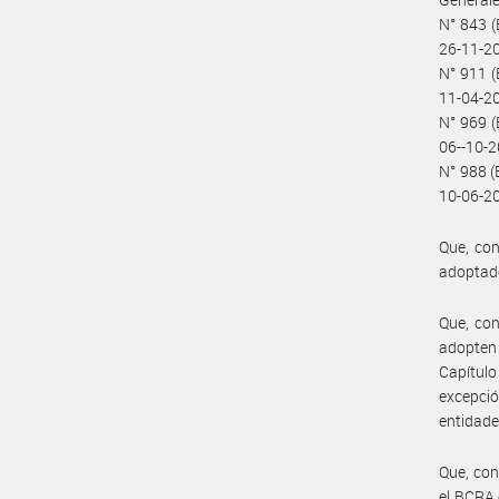
N° 843 (
26-11-20
N° 911 (
11-04-20
N° 969 (
06--10-2
N° 988 (
10-06-20
Que, con
adoptado
Que, con
adopten 
Capítulo
excepció
entidades
Que, con
el BCRA 