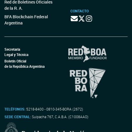
Red de Boletines Oficiales
de la R. A.
CONTACTO
BFA Blockchain Federal
Argentina
Secretaría
Legal y Técnica
Boletín Oficial
de la República Argentina
TELÉFONOS:
5218-8400 - 0810-345-BORA (2672)
SEDE CENTRAL:
Suipacha 767, C.A.B.A. (C1008AAO)