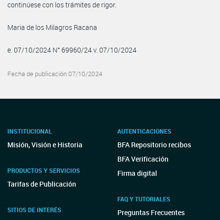
continúese con los trámites de rigor.
Maria de los Milagros Racana
e. 07/10/2024 N° 69960/24 v. 07/10/2024
Fecha de publicación 07/10/2024
INSTITUCIONAL
AUTENTICACIONES
Misión, Visión e Historia
BFA Repositorio recibos
BFA Verificación
PRODUCTOS Y SERVICIOS
Firma digital
Tarifas de Publicación
FAQ Y TUTORIALES
SITIOS DE INTERÉS
Preguntas Frecuentes