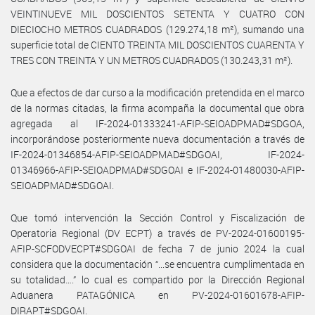
VEINTINUEVE MIL DOSCIENTOS SETENTA Y CUATRO CON
DIECIOCHO METROS CUADRADOS (129.274,18 m²), sumando una
superficie total de CIENTO TREINTA MIL DOSCIENTOS CUARENTA Y
TRES CON TREINTA Y UN METROS CUADRADOS (130.243,31 m²).
Que a efectos de dar curso a la modificación pretendida en el marco
de la normas citadas, la firma acompaña la documental que obra
agregada al IF-2024-01333241-AFIP-SEIOADPMAD#SDGOA,
incorporándose posteriormente nueva documentación a través de
IF-2024-01346854-AFIP-SEIOADPMAD#SDGOAI, IF-2024-
01346966-AFIP-SEIOADPMAD#SDGOAI e IF-2024-01480030-AFIP-
SEIOADPMAD#SDGOAI.
Que tomó intervención la Sección Control y Fiscalización de
Operatoria Regional (DV ECPT) a través de PV-2024-01600195-
AFIP-SCFODVECPT#SDGOAI de fecha 7 de junio 2024 la cual
considera que la documentación “...se encuentra cumplimentada en
su totalidad….” lo cual es compartido por la Dirección Regional
Aduanera PATAGÓNICA en PV-2024-01601678-AFIP-
DIRAPT#SDGOAI.