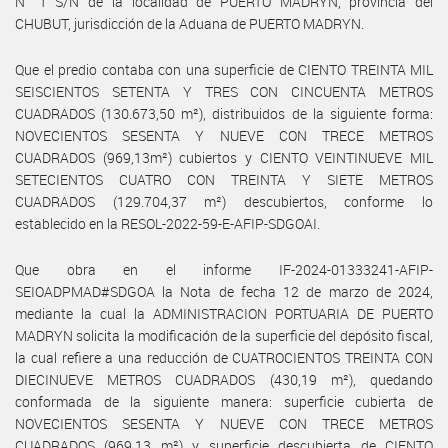
N° 1 S/N de la localidad de PUERTO MADRYN, provincia del
CHUBUT, jurisdicción de la Aduana de PUERTO MADRYN.
Que el predio contaba con una superficie de CIENTO TREINTA MIL
SEISCIENTOS SETENTA Y TRES CON CINCUENTA METROS
CUADRADOS (130.673,50 m²), distribuidos de la siguiente forma:
NOVECIENTOS SESENTA Y NUEVE CON TRECE METROS
CUADRADOS (969,13m²) cubiertos y CIENTO VEINTINUEVE MIL
SETECIENTOS CUATRO CON TREINTA Y SIETE METROS
CUADRADOS (129.704,37 m²) descubiertos, conforme lo
establecido en la RESOL-2022-59-E-AFIP-SDGOAI.
Que obra en el informe IF-2024-01333241-AFIP-
SEIOADPMAD#SDGOA la Nota de fecha 12 de marzo de 2024,
mediante la cual la ADMINISTRACION PORTUARIA DE PUERTO
MADRYN solicita la modificación de la superficie del depósito fiscal,
la cual refiere a una reducción de CUATROCIENTOS TREINTA CON
DIECINUEVE METROS CUADRADOS (430,19 m²), quedando
conformada de la siguiente manera: superficie cubierta de
NOVECIENTOS SESENTA Y NUEVE CON TRECE METROS
CUADRADOS (969,13 m²) y superficie descubierta de CIENTO