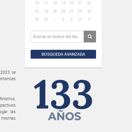
16
17
18
19
20
21
22
23
24
25
26
27
28
29
30
31
1
2
3
4
5
BÚSQUEDA AVANZADA
 2023, se
entonces
inistros,
spectivos
ogar las
s mismas