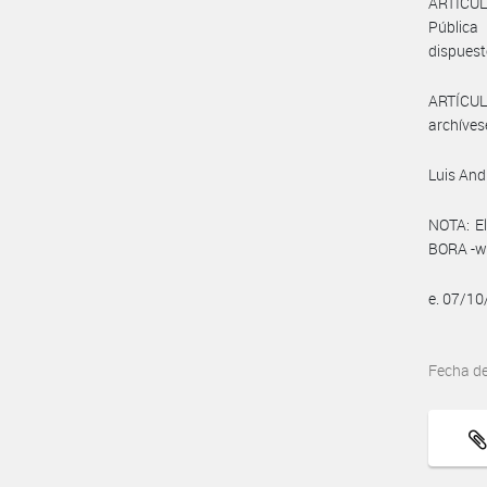
ARTÍCUL
Pública
dispuest
ARTÍCULO
archíves
Luis An
NOTA: El
BORA -ww
e. 07/1
Fecha d