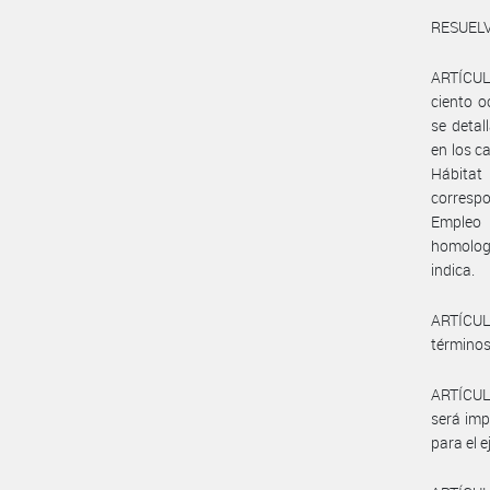
RESUELV
ARTÍCULO
ciento o
se deta
en los ca
Hábitat
corresp
Empleo 
homologa
indica.
ARTÍCUL
términos
ARTÍCULO
será imp
para el e