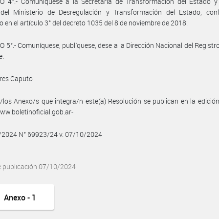
O 4°.- Comuníquese a la Secretaría de Transformación del Estado y
 del Ministerio de Desregulación y Transformación del Estado, con
o en el artículo 3° del decreto 1035 del 8 de noviembre de 2018.
 5°.- Comuníquese, publíquese, dese a la Dirección Nacional del Registro 
e.
dres Caputo
/los Anexo/s que integra/n este(a) Resolución se publican en la edició
w.boletinoficial.gob.ar-
0/2024 N° 69923/24 v. 07/10/2024
e publicación 07/10/2024
Anexo - 1