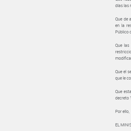
días las
Que de a
en la r
Público 
Que las 
restricc
modificat
Que el s
que le c
Que esta
decreto
Por ello,
EL MINI