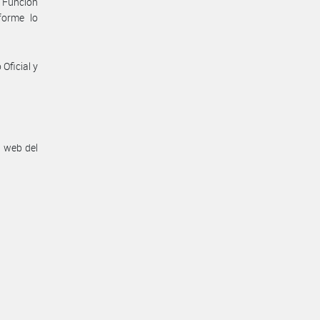
 Función
forme lo
Oficial y
n web del