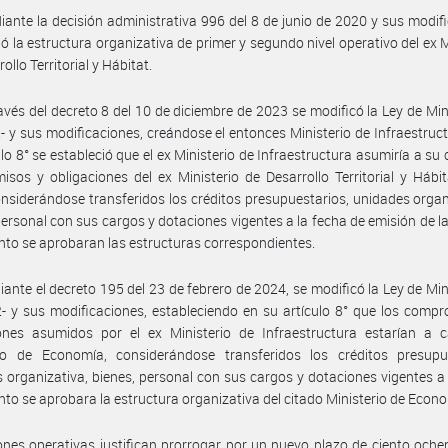
ante la decisión administrativa 996 del 8 de junio de 2020 y sus modifi
ó la estructura organizativa de primer y segundo nivel operativo del ex M
ollo Territorial y Hábitat.
avés del decreto 8 del 10 de diciembre de 2023 se modificó la Ley de Mini
2- y sus modificaciones, creándose el entonces Ministerio de Infraestruct
ulo 8° se estableció que el ex Ministerio de Infraestructura asumiría a su 
sos y obligaciones del ex Ministerio de Desarrollo Territorial y Hábit
onsiderándose transferidos los créditos presupuestarios, unidades organ
personal con sus cargos y dotaciones vigentes a la fecha de emisión de l
nto se aprobaran las estructuras correspondientes.
ante el decreto 195 del 23 de febrero de 2024, se modificó la Ley de Mini
2- y sus modificaciones, estableciendo en su artículo 8° que los comp
iones asumidos por el ex Ministerio de Infraestructura estarían a c
rio de Economía, considerándose transferidos los créditos presupue
 organizativa, bienes, personal con sus cargos y dotaciones vigentes a 
nto se aprobara la estructura organizativa del citado Ministerio de Econ
nes operativas justifican prorrogar por un nuevo plazo de ciento oche