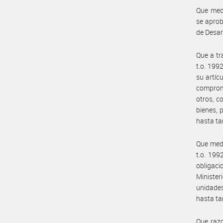
Que medi
se aprob
de Desarr
Que a tr
t.o. 199
su artíc
compromi
otros, c
bienes, 
hasta ta
Que medi
t.o. 199
obligac
Ministe
unidades
hasta ta
Que razo