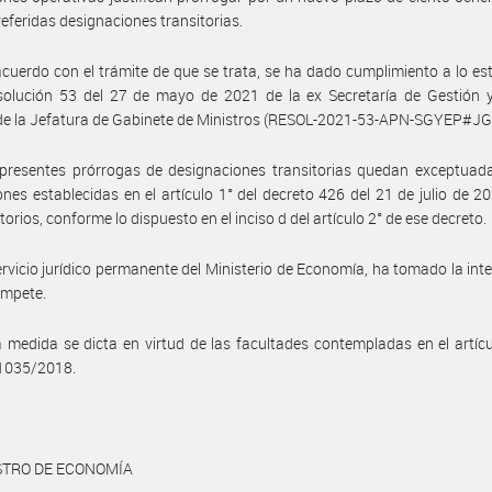
 referidas designaciones transitorias.
cuerdo con el trámite de que se trata, se ha dado cumplimiento a lo es
esolución 53 del 27 de mayo de 2021 de la ex Secretaría de Gestión 
de la Jefatura de Gabinete de Ministros (RESOL-2021-53-APN-SGYEP#JG
presentes prórrogas de designaciones transitorias quedan exceptuada
iones establecidas en el artículo 1° del decreto 426 del 21 de julio de 2
orios, conforme lo dispuesto en el inciso d del artículo 2° de ese decreto.
ervicio jurídico permanente del Ministerio de Economía, ha tomado la int
ompete.
 medida se dicta en virtud de las facultades contempladas en el artícu
 1035/2018.
STRO DE ECONOMÍA