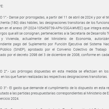
E:
 1°.- Danse por prorrogadas, a partir del 11 de abril de 2024 y por el t
chenta (180) días hábiles, las designaciones transitorias de los funcion
llan en el anexo (IF-2024-105459739-APN-SSGAI#MEC) que integra esta
rgos que allí se consignan, pertenecientes a la Secretaría de Desarrollo Te
 y Vivienda, actualmente del Ministerio de Economía, autorizá
ondiente pago del Suplemento por Función Ejecutiva del Sistema Nac
Público (SINEP), aprobado por el Convenio Colectivo de Trabajo S
do por el decreto 2098 del 3 de diciembre de 2008, conforme en cada
O 2°.- Las prórrogas dispuestas en esta medida se efectúan en lo
 en los que fueran realizadas las respectivas designaciones transitorias.
 3°.- El gasto que demande el cumplimiento de lo dispuesto en esta r
utado a las partidas presupuestarias correspondientes al Ministerio de
jercicio 2024.