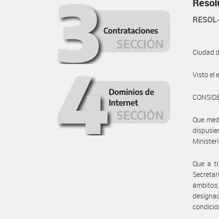
Resol
RESOL
Ciudad 
Visto e
CONSID
Que medi
dispusi
Ministeri
Que a tr
Secretar
ámbitos
designa
condicio