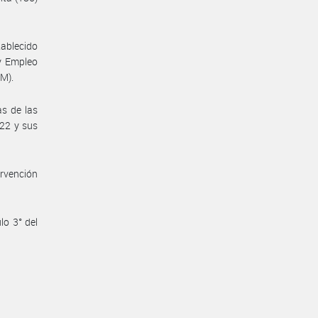
tablecido
y Empleo
M).
s de las
022 y sus
ervención
lo 3° del