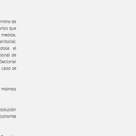
érmino de
arios que
 medida,
rritorial,
ndose el
ional de
ectorial
 caso se
s mismos
esolución
 Economía