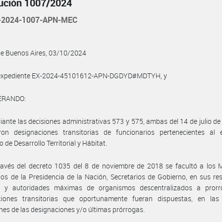
ución 1007/2024
-2024-1007-APN-MEC
de Buenos Aires, 03/10/2024
l expediente EX-2024-45101612-APN-DGDYD#MDTYH, y
ERANDO:
ante las decisiones administrativas 573 y 575, ambas del 14 de julio de
eron designaciones transitorias de funcionarios pertenecientes al 
o de Desarrollo Territorial y Hábitat.
avés del decreto 1035 del 8 de noviembre de 2018 se facultó a los M
ios de la Presidencia de la Nación, Secretarios de Gobierno, en sus re
, y autoridades máximas de organismos descentralizados a prorr
ciones transitorias que oportunamente fueran dispuestas, en la
nes de las designaciones y/o últimas prórrogas.