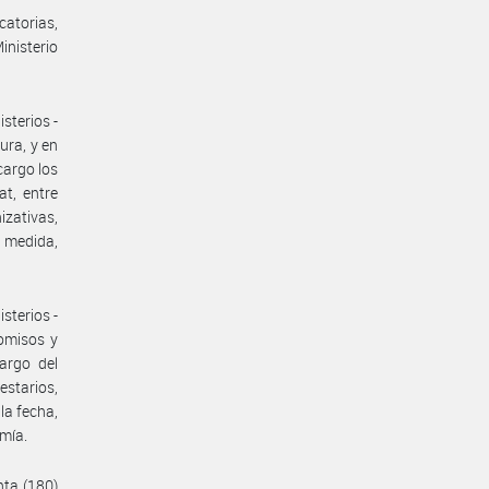
catorias,
inisterio
sterios -
ura, y en
cargo los
at, entre
izativas,
a medida,
sterios -
romisos y
argo del
starios,
la fecha,
omía.
nta (180)