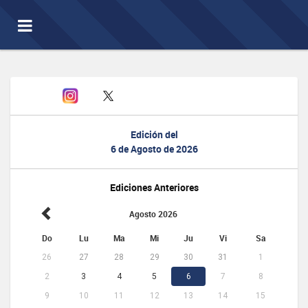
Toggle
navigation
Edición del
6 de Agosto de 2026
Ediciones Anteriores
Agosto 2026
Do
Lu
Ma
Mi
Ju
Vi
Sa
26
27
28
29
30
31
1
2
3
4
5
6
7
8
9
10
11
12
13
14
15