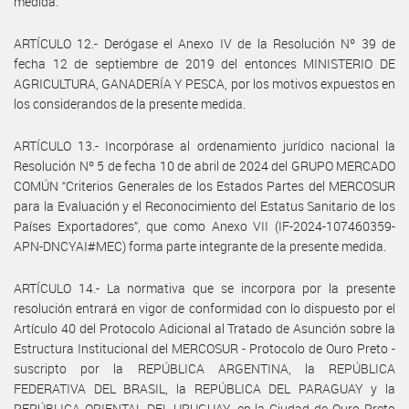
medida.
ARTÍCULO 12.- Derógase el Anexo IV de la Resolución Nº 39 de
fecha 12 de septiembre de 2019 del entonces MINISTERIO DE
AGRICULTURA, GANADERÍA Y PESCA, por los motivos expuestos en
los considerandos de la presente medida.
ARTÍCULO 13.- Incorpórase al ordenamiento jurídico nacional la
Resolución Nº 5 de fecha 10 de abril de 2024 del GRUPO MERCADO
COMÚN “Criterios Generales de los Estados Partes del MERCOSUR
para la Evaluación y el Reconocimiento del Estatus Sanitario de los
Países Exportadores”, que como Anexo VII (IF-2024-107460359-
APN-DNCYAI#MEC) forma parte integrante de la presente medida.
ARTÍCULO 14.- La normativa que se incorpora por la presente
resolución entrará en vigor de conformidad con lo dispuesto por el
Artículo 40 del Protocolo Adicional al Tratado de Asunción sobre la
Estructura Institucional del MERCOSUR - Protocolo de Ouro Preto -
suscripto por la REPÚBLICA ARGENTINA, la REPÚBLICA
FEDERATIVA DEL BRASIL, la REPÚBLICA DEL PARAGUAY y la
REPÚBLICA ORIENTAL DEL URUGUAY, en la Ciudad de Ouro Preto