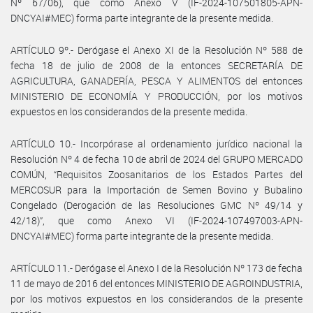
Nº 67/06), que como Anexo V (IF-2024-107501805-APN-
DNCYAI#MEC) forma parte integrante de la presente medida.
ARTÍCULO 9º.- Derógase el Anexo XI de la Resolución Nº 588 de
fecha 18 de julio de 2008 de la entonces SECRETARÍA DE
AGRICULTURA, GANADERÍA, PESCA Y ALIMENTOS del entonces
MINISTERIO DE ECONOMÍA Y PRODUCCIÓN, por los motivos
expuestos en los considerandos de la presente medida.
ARTÍCULO 10.- Incorpórase al ordenamiento jurídico nacional la
Resolución Nº 4 de fecha 10 de abril de 2024 del GRUPO MERCADO
COMÚN, “Requisitos Zoosanitarios de los Estados Partes del
MERCOSUR para la Importación de Semen Bovino y Bubalino
Congelado (Derogación de las Resoluciones GMC Nº 49/14 y
42/18)”, que como Anexo VI (IF-2024-107497003-APN-
DNCYAI#MEC) forma parte integrante de la presente medida.
ARTÍCULO 11.- Derógase el Anexo I de la Resolución Nº 173 de fecha
11 de mayo de 2016 del entonces MINISTERIO DE AGROINDUSTRIA,
por los motivos expuestos en los considerandos de la presente