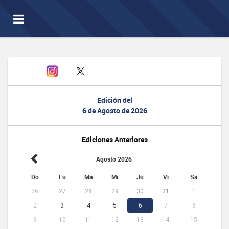
Toggle
navigation
Edición del
6 de Agosto de 2026
Ediciones Anteriores
Agosto 2026
Do
Lu
Ma
Mi
Ju
Vi
Sa
26
27
28
29
30
31
1
2
3
4
5
6
7
8
9
10
11
12
13
14
15