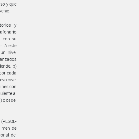
eso y que
venio.
torios y
lafonario
á con su
r. A este
un nivel
lcanzados
iende. b)
 por cada
evo nivel
fines con
uiente al
 o b) del
a (RESOL-
gimen de
onal del