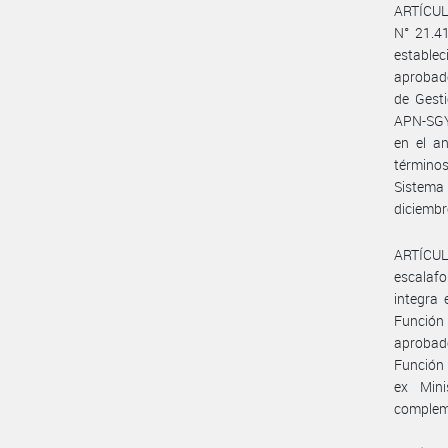
ARTÍCULO
N° 21.41
estable
aprobado
de Gesti
APN-SGYE
en el a
términos
Sistema 
diciembr
ARTÍCUL
escalaf
integra 
Función 
aprobado
Función 
ex Mini
complem