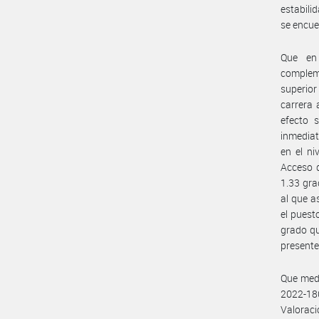
estabili
se encue
Que en 
compleme
superio
carrera 
efecto 
inmediat
en el ni
Acceso d
1.33 gra
al que a
el puest
grado qu
presente 
Que medi
2022-18
Valorac