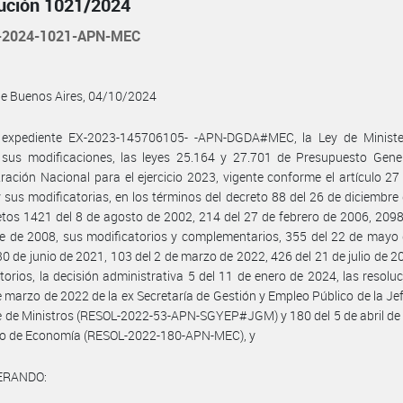
ución 1021/2024
-2024-1021-APN-MEC
de Buenos Aires, 04/10/2024
l expediente EX-2023-145706105- -APN-DGDA#MEC, la Ley de Ministeri
 sus modificaciones, las leyes 25.164 y 27.701 de Presupuesto Gener
ración Nacional para el ejercicio 2023, vigente conforme el artículo 27 
 sus modificatorias, en los términos del decreto 88 del 26 de diciembre
etos 1421 del 8 de agosto de 2002, 214 del 27 de febrero de 2006, 2098
e de 2008, sus modificatorios y complementarios, 355 del 22 de mayo
30 de junio de 2021, 103 del 2 de marzo de 2022, 426 del 21 de julio de 2
torios, la decisión administrativa 5 del 11 de enero de 2024, las resolu
e marzo de 2022 de la ex Secretaría de Gestión y Empleo Público de la Je
 de Ministros (RESOL-2022-53-APN-SGYEP#JGM) y 180 del 5 de abril de
rio de Economía (RESOL-2022-180-APN-MEC), y
ERANDO: