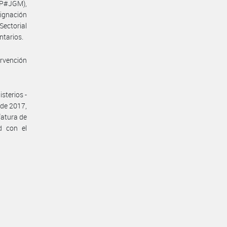
EP#JGM),
signación
Sectorial
ntarios.
ervención
sterios -
 de 2017,
fatura de
d con el