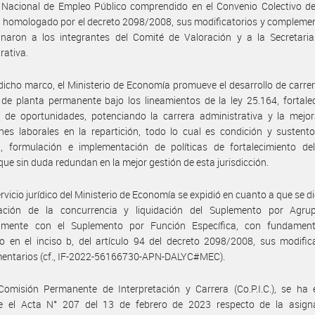
 Nacional de Empleo Público comprendido en el Convenio Colectivo de
l homologado por el decreto 2098/2008, sus modificatorios y complemen
gnaron a los integrantes del Comité de Valoración y a la Secretaria
rativa.
dicho marco, el Ministerio de Economía promueve el desarrollo de carre
de planta permanente bajo los lineamientos de la ley 25.164, fortale
 de oportunidades, potenciando la carrera administrativa y la mejor
nes laborales en la repartición, todo lo cual es condición y sustent
ón, formulación e implementación de políticas de fortalecimiento de
 que sin duda redundan en la mejor gestión de esta jurisdicción.
ervicio jurídico del Ministerio de Economía se expidió en cuanto a que se di
cación de la concurrencia y liquidación del Suplemento por Agru
amente con el Suplemento por Función Específica, con fundamen
o en el inciso b, del artículo 94 del decreto 2098/2008, sus modific
entarios (cf., IF-2022-56166730-APN-DALYC#MEC).
Comisión Permanente de Interpretación y Carrera (Co.P.I.C.), se ha 
e el Acta N° 207 del 13 de febrero de 2023 respecto de la asign