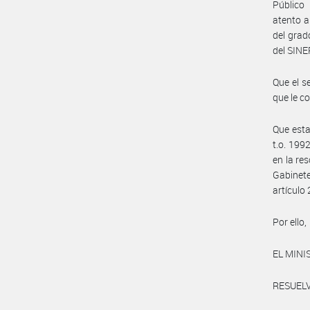
Público
atento a
del grad
del SINE
Que el s
que le c
Que esta
t.o. 199
en la re
Gabinet
artículo 
Por ello,
EL MINI
RESUELV