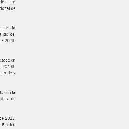
ción por
cional de
 para la
isis del
 IF-2023-
citado en
34620493-
 grado y
do con la
fatura de
 de 2023,
 y Empleo