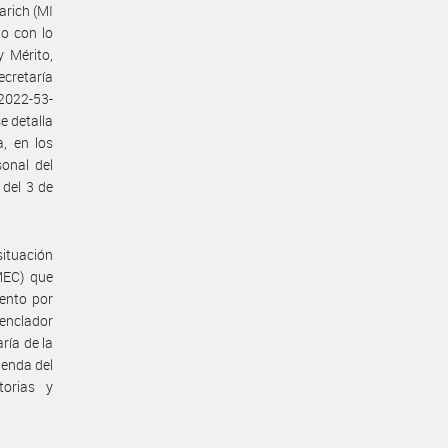
arich (MI
do con lo
 Mérito,
ecretaría
2022-53-
e detalla
, en los
sonal del
del 3 de
ituación
MEC) que
mento por
menclador
ría de la
ienda del
torias y