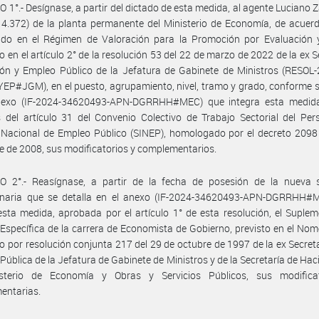
 1°.- Desígnase, a partir del dictado de esta medida, al agente Luciano Z
4.372) de la planta permanente del Ministerio de Economía, de acuer
cido en el Régimen de Valoración para la Promoción por Evaluación y
 en el artículo 2° de la resolución 53 del 22 de marzo de 2022 de la ex S
ón y Empleo Público de la Jefatura de Gabinete de Ministros (RESOL-
P#JGM), en el puesto, agrupamiento, nivel, tramo y grado, conforme s
nexo (IF-2024-34620493-APN-DGRRHH#MEC) que integra esta medida
 del artículo 31 del Convenio Colectivo de Trabajo Sectorial del Per
Nacional de Empleo Público (SINEP), homologado por el decreto 2098 
e de 2008, sus modificatorios y complementarios.
O 2°.- Reasígnase, a partir de la fecha de posesión de la nueva s
onaria que se detalla en el anexo (IF-2024-34620493-APN-DGRRHH#
esta medida, aprobada por el artículo 1° de esta resolución, el Suple
Específica de la carrera de Economista de Gobierno, previsto en el No
 por resolución conjunta 217 del 29 de octubre de 1997 de la ex Secreta
Pública de la Jefatura de Gabinete de Ministros y de la Secretaría de Hac
sterio de Economía y Obras y Servicios Públicos, sus modifica
entarias.