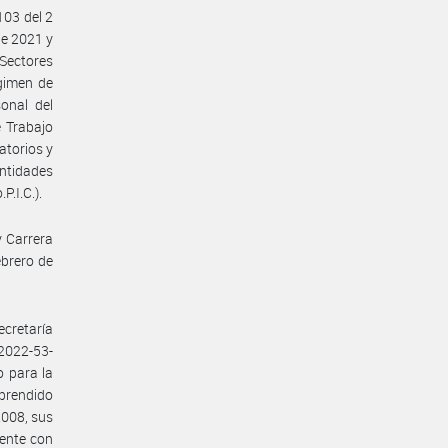
103 del 2
de 2021 y
 Sectores
gimen de
onal del
 Trabajo
atorios y
ntidades
P.I.C.).
y Carrera
ebrero de
ecretaría
2022-53-
 para la
mprendido
2008, sus
uente con