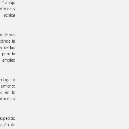
 Trabajo
tarios, y
 Técnica
ra de sus
ciendo la
a de las
o para la
l empleo
o lugar a
pamiento
to en lo
atorios y
expedido
ación de