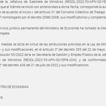
 de la Jefatura de Gabinete de Ministros (RESOL-2022-53-APN-SGY
 que el trámite se inició con anterioridad a dicha fecha, corresponde la a
o de acuerdo al inciso c del artículo 31 del Convenio Colectivo de Trabajo 
P, homologado por el decreto 2098/2008, sus modificatorios y compleme
ervicio jurídico permanente del Ministerio de Economía ha tomado la int
ompete.
 medida se dicta en virtud de las atribuciones previstas en la Ley de Mini
2- y sus modificaciones, en el artículo 3° del decreto 355 del 22 de mayo
solución 53/2022 de la ex Secretaría de Gestión y Empleo Público de la Je
e de Ministros (RESOL-2022-53-APN-SGYEP#JGM), y de conformida
2° del decreto 426 del 21 de julio de 2022 y sus modificatorios.
STRO DE ECONOMÍA
E: