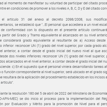
dad al momento de manifestar su voluntad de participar del citado proc
ntre en condiciones de promover a los niveles A, B, C, D y E del citado con
el artículo 31 del anexo al decreto 2098/2008, sus modifica
ntarios, se estableció que “...El personal que accediera a un nivel esca
r de conformidad con lo dispuesto en el presente artículo continuar
a partir del Grado y Tramo equivalente al alcanzado en su nivel anterio
se considerará grado equivalente al resultante de: a) Acceso desde 
o inferior: reconocer UN (1) grado del nivel superior, por cada grado a
vel anterior, a contar desde el grado inicial del nuevo nivel al que asc
esde dos niveles inferiores: reconocer UN (1) grado del nivel superior,
dos alcanzados en el nivel anterior, a contar desde el grado inicial del nu
sciende. c) En el supuesto que el personal viniera desarrollando tareas a
o o función correspondiente al nivel superior, será ubicado en el grado sig
e resultara de la aplicación del procedimiento establecido en los incisos a)
artículo”.
ante la resolución 180 del 5 de abril de 2022 del Ministerio de Economí
0-APN-MEC) se dio inicio al proceso para la implementación del Ré
ión por Evaluación y Mérito para la promoción de Nivel para el pers