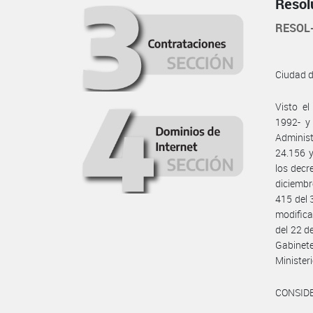
Resol
RESOL
Ciudad 
Visto e
1992- y
Administ
24.156 y
los decr
diciembr
415 del 
modifica
del 22 d
Gabinete
Ministe
CONSID