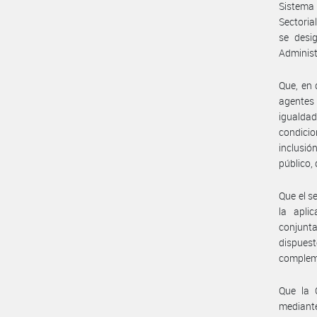
Sistema
Sectoria
se desi
Administ
Que, en 
agentes 
igualdad
condicio
inclusi
público,
Que el s
la apli
conjunt
dispuest
complem
Que la 
mediant