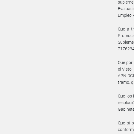
supleme
Evaluaci
Empleo P
Que a tr
Promoci
Suplemen
717623
Que por 
el Visto
APN-DGRR
tramo, qu
Que los 
resoluci
Gabinet
Que si b
conforme