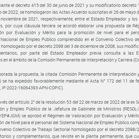
ante el decreto 415 del 30 de junio de 2021 y su modificatorio decreto 
 de 2022, se homologaron las Actas Acuerdo suscriptas el 26 de mayo 
 noviembre de 2021, respectivamente, entre el Estado Empleador y los
s, por cuya cláusula tercera se acordó elaborar una propuesta de Ré
ión por Evaluación y Mérito para la promoción de nivel para el pers
 Nacional de Empleo Público comprendido en el Convenio Colectivo de
l homologado por el decreto 2098 del 3 de diciembre de 2008, sus modific
entarios, por parte del Estado Empleador previa consulta a las E
es en el ámbito de la Comisión Permanente de Interpretación y Carrera (Co.
borada la propuesta, la citada Comisión Permanente de Interpretación 
C.) se ha expedido favorablemente mediante el Acta N° 172 del 11 de f
., IF-2022-16064393-APN-COPIC).
avés del artículo 2° de la resolución 53 del 22 de marzo de 2022 de la ex S
ón y Empleo Público de la Jefatura de Gabinete de Ministros (RESOL-
EP#JGM) se aprobó el Régimen de Valoración por Evaluación y Mérito
n de Nivel para el personal del Sistema Nacional de Empleo Público co
nvenio Colectivo de Trabajo Sectorial homologado por el decreto 2098/
torios y complementarios, que reviste en la planta permanente, que c