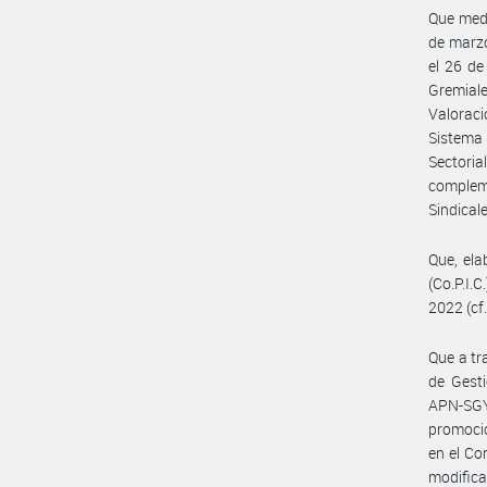
Que medi
de marzo
el 26 de
Gremiale
Valorac
Sistema
Sectoria
complem
Sindical
Que, ela
(Co.P.I.
2022 (cf
Que a tr
de Gesti
APN-SGY
promoció
en el Co
modifica