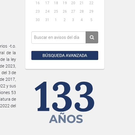
16
17
18
19
20
21
22
23
24
25
26
27
28
29
30
31
1
2
3
4
5
os -t.o.
al de la
BÚSQUEDA AVANZADA
de la ley
 de 2023,
 del 3 de
 de 2017,
022 y sus
ciones 53
fatura de
 2022 del