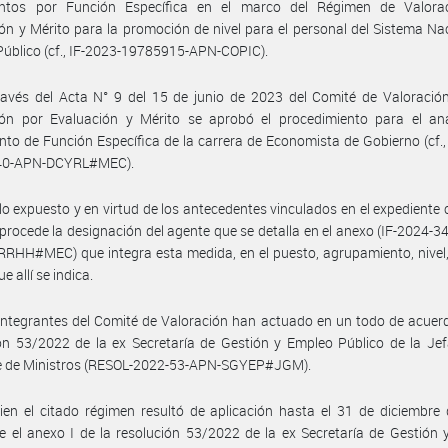
ntos por Función Específica en el marco del Régimen de Valora
ón y Mérito para la promoción de nivel para el personal del Sistema Na
úblico (cf., IF-2023-19785915-APN-COPIC).
avés del Acta N° 9 del 15 de junio de 2023 del Comité de Valoración
ón por Evaluación y Mérito se aprobó el procedimiento para el anál
to de Función Específica de la carrera de Economista de Gobierno (cf.,
40-APN-DCYRL#MEC).
lo expuesto y en virtud de los antecedentes vinculados en el expediente 
, procede la designación del agente que se detalla en el anexo (IF-2024-
HH#MEC) que integra esta medida, en el puesto, agrupamiento, nivel,
e allí se indica.
integrantes del Comité de Valoración han actuado en un todo de acuer
ón 53/2022 de la ex Secretaría de Gestión y Empleo Público de la Je
e de Ministros (RESOL-2022-53-APN-SGYEP#JGM).
ien el citado régimen resultó de aplicación hasta el 31 de diciembre
 el anexo I de la resolución 53/2022 de la ex Secretaría de Gestión