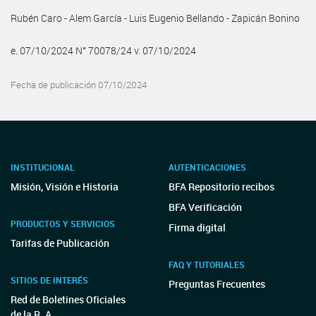
Rubén Caro - Alem García - Luis Eugenio Bellando - Zapicán Bonino
e. 07/10/2024 N° 70078/24 v. 07/10/2024
Fecha de publicación 07/10/2024
INSTITUCIONAL
AUTENTICACIONES
Misión, Visión e Historia
BFA Repositorio recibos
BFA Verificación
PRODUCTOS Y SERVICIOS
Firma digital
Tarifas de Publicación
FAQ Y TUTORIALES
SITIOS DE INTERÉS
Preguntas Frecuentes
Red de Boletines Oficiales
de la R. A.