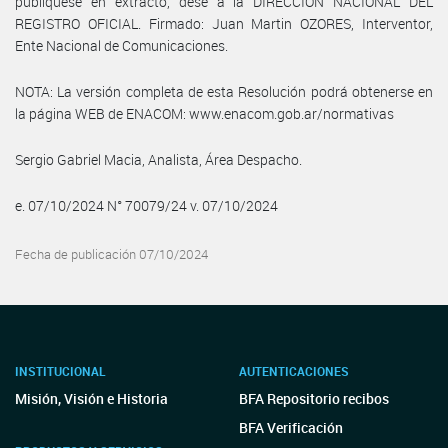
publíquese en extracto, dese a la DIRECCIÓN NACIONAL DEL
REGISTRO OFICIAL. Firmado: Juan Martin OZORES, Interventor,
Ente Nacional de Comunicaciones.
NOTA: La versión completa de esta Resolución podrá obtenerse en
la página WEB de ENACOM: www.enacom.gob.ar/normativas
Sergio Gabriel Macia, Analista, Área Despacho.
e. 07/10/2024 N° 70079/24 v. 07/10/2024
Fecha de publicación 07/10/2024
INSTITUCIONAL
AUTENTICACIONES
Misión, Visión e Historia
BFA Repositorio recibos
BFA Verificación