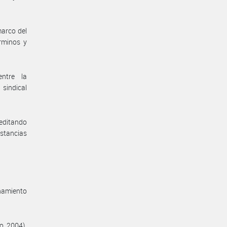
marco del
rminos y
entre la
sindical
reditando
nstancias
enamiento
o. 2004).