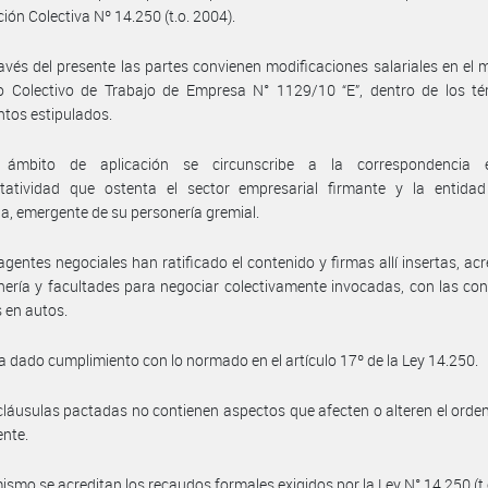
ión Colectiva Nº 14.250 (t.o. 2004).
avés del presente las partes convienen modificaciones salariales en el 
o Colectivo de Trabajo de Empresa N° 1129/10 “E”, dentro de los té
ntos estipulados.
ámbito de aplicación se circunscribe a la correspondencia 
ntatividad que ostenta el sector empresarial firmante y la entidad 
ia, emergente de su personería gremial.
agentes negociales han ratificado el contenido y firmas allí insertas, ac
nería y facultades para negociar colectivamente invocadas, con las co
 en autos.
a dado cumplimiento con lo normado en el artículo 17º de la Ley 14.250.
cláusulas pactadas no contienen aspectos que afecten o alteren el ord
ente.
ismo se acreditan los recaudos formales exigidos por la Ley N° 14.250 (t.