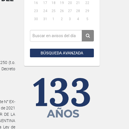
16
17
18
19
20
21
22
23
24
25
26
27
28
29
30
31
1
2
3
4
5
BÚSQUEDA AVANZADA
50 (t.o.
l Decreto
e N° EX-
 de 2021
R DE LA
RGENTINA
a Ley de