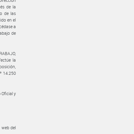
Dirección
vés de la
o de las
ido en el
océdase a
abajo de
TRABAJO,
ctúe la
osición,
Nº 14.250
Oficial y
n web del