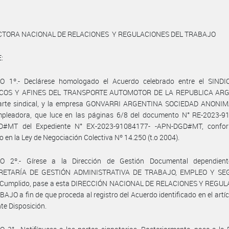
ECTORA NACIONAL DE RELACIONES Y REGULACIONES DEL TRABAJO
:
O 1º.- Declárese homologado el Acuerdo celebrado entre el SIND
COS Y AFINES DEL TRANSPORTE AUTOMOTOR DE LA REPUBLICA ARG
parte sindical, y la empresa GONVARRI ARGENTINA SOCIEDAD ANONIMA
mpleadora, que luce en las páginas 6/8 del documento N° RE-2023-9
#MT del Expediente N° EX-2023-91084177- -APN-DGD#MT, confo
o en la Ley de Negociación Colectiva Nº 14.250 (t.o 2004).
O 2º.- Gírese a la Dirección de Gestión Documental dependien
RETARÍA DE GESTIÓN ADMINISTRATIVA DE TRABAJO, EMPLEO Y SE
 Cumplido, pase a esta DIRECCIÓN NACIONAL DE RELACIONES Y REGU
AJO a fin de que proceda al registro del Acuerdo identificado en el artíc
nte Disposición.