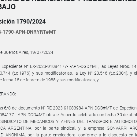
BAJO
sición 1790/2024
24-1790-APN-DNRYRT#MT
de Buenos Aires, 19/07/2024
l Expediente N° EX-2023-91084177- -APN-DGD#MT, las Leyes Nros. 14.2
0.744 (t.o.1976) y sus modificatorias, la Ley N° 23.546 (t.o.2004), y e
e fecha 16 de febrero de 1988 y sus modificatorias, y
ERANDO:
las 6/8 del documento N° RE-2023-91083984-APN-DGD#MT del Expedient
84177- -APN-DGD#MT, obra el Acuerdo celebrado con fecha 30 de abril
el SINDICATO DE MECANICOS Y AFINES DEL TRANSPORTE AUTOMOTO
CA ARGENTINA, por la parte sindical, y la empresa GONVARRI A
D ANONIMA, por la parte empleadora, conforme a lo dispuesto en l