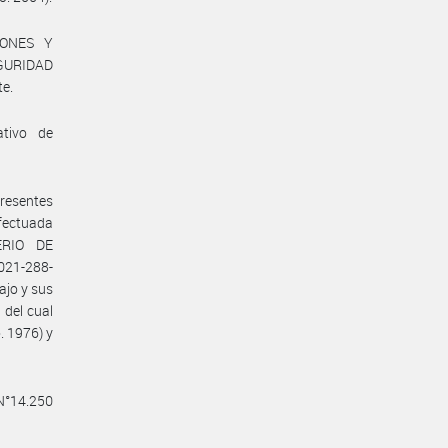
IONES Y
GURIDAD
te.
ativo de
presentes
efectuada
ERIO DE
021-288-
ajo y sus
 del cual
. 1976) y
 N°14.250