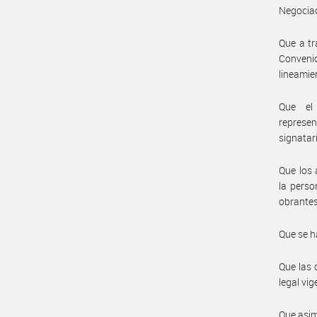
Negociac
Que a tr
Conveni
lineamie
Que el 
represe
signatar
Que los 
la perso
obrantes
Que se h
Que las 
legal vig
Que asim