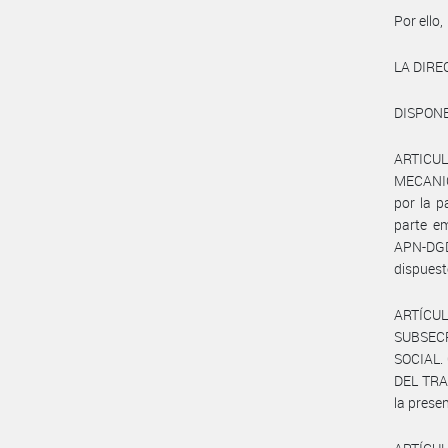
Por ello,
LA DIR
DISPONE
ARTICUL
MECANI
por la 
parte e
APN-DGD
dispuest
ARTÍCUL
SUBSEC
SOCIAL.
DEL TRAB
la prese