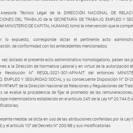
 Asesoría Técnico Legal de la DIRECCIÓN NACIONAL DE RELAC
CIONES DEL TRABAJO de la SECRETARÍA DE TRABAJO, EMPLEO Y SE
el MINISTERIO DE CAPITAL HUMANO, tomó la intervención que le compe
r lo expuesto, corresponde dictar el pertinente acto administr
ación, de conformidad con los antecedentes mencionados.
 vez dictado el presente acto administrativo homologatorio, pasen las 
nes a la Dirección de Normativa Laboral y en virtud de la autorización 
te Resolución N° RESOL-2021-301-APN-MT del entonces MINIST
, EMPLEO Y SEGURIDAD SOCIAL y su consecuente Disposición N° DI-2
RT#MT de la Dirección Nacional de Relaciones y Regulaciones del Trab
s se evalúe la procedencia de fijar el promedio de las remuneraciones,
 tope indemnizatorio establecido en el artículo 245 de la Ley Nº 20.744 (t.o
ficatorias.
resente medida se dicta en uso de las atribuciones conferidas por la Ley
4) y el artículo 10° del Decreto N° 200/88 y sus modificatorias.