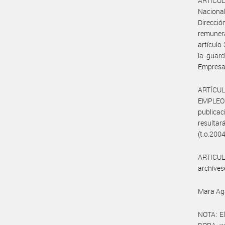
ARTÍCULO
Nacional
Direcció
remunera
artículo
la guard
Empresa 
ARTÍCUL
EMPLEO
publica
resultar
(t.o.2004
ARTICULO
archíves
Mara Ag
NOTA: El