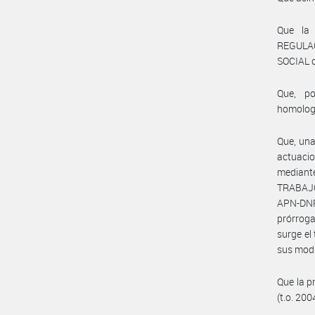
Que la
REGULA
SOCIAL d
Que, po
homolog
Que, una
actuacio
median
TRABAJO
APN-DNRY
prórroga
surge el
sus modi
Que la p
(t.o. 200