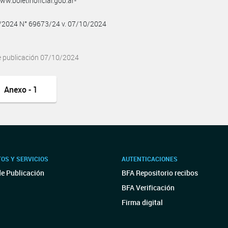
w.boletinoficial.gob.ar-
0/2024 N° 69673/24 v. 07/10/2024
e publicación 07/10/2024
Anexo - 1
OS Y SERVICIOS
AUTENTICACIONES
de Publicación
BFA Repositorio recibos
BFA Verificación
Firma digital