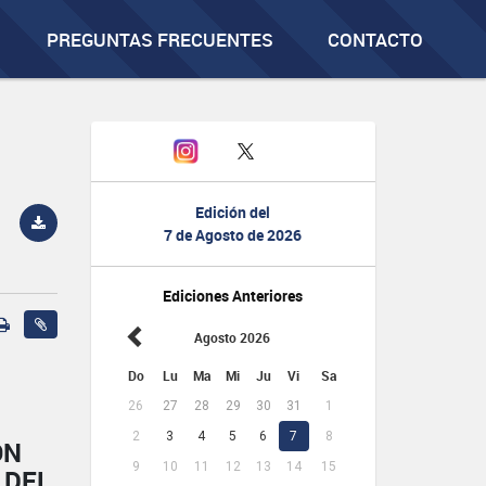
PREGUNTAS FRECUENTES
CONTACTO
Edición del
7 de Agosto de 2026
Ediciones Anteriores
Agosto 2026
Do
Lu
Ma
Mi
Ju
Vi
Sa
26
27
28
29
30
31
1
2
3
4
5
6
7
8
ÓN
9
10
11
12
13
14
15
 DEL