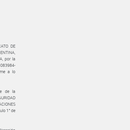
ICATO DE
ENTINA,
, por la
1083984-
rme a lo
te de la
GURIDAD
LACIONES
ulo 1° de