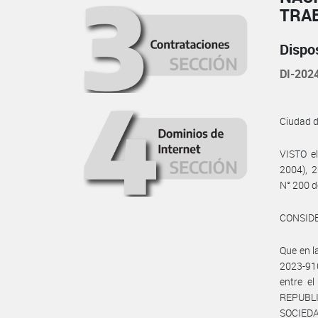
TRA
Dispo
DI-20
Ciudad 
VISTO e
2004), 2
N° 200 d
CONSID
Que en 
2023-910
entre 
REPUBLI
SOCIEDA