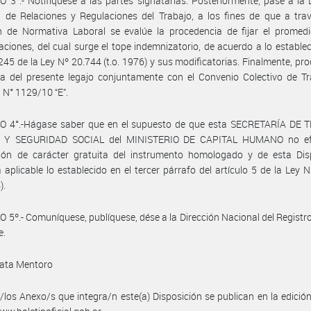
 3°.- Notifíquese a las partes signatarias. Posteriormente, pase a la 
 de Relaciones y Regulaciones del Trabajo, a los fines de que a tra
n de Normativa Laboral se evalúe la procedencia de fijar el promedi
ciones, del cual surge el tope indemnizatorio, de acuerdo a lo establec
 245 de la Ley Nº 20.744 (t.o. 1976) y sus modificatorias. Finalmente, pr
a del presente legajo conjuntamente con el Convenio Colectivo de Tr
N° 1129/10 “E”.
O 4°.-Hágase saber que en el supuesto de que esta SECRETARÍA DE 
 Y SEGURIDAD SOCIAL del MINISTERIO DE CAPITAL HUMANO no efe
ción de carácter gratuita del instrumento homologado y de esta Disp
á aplicable lo establecido en el tercer párrafo del artículo 5 de la Ley 
).
 5º.- Comuníquese, publíquese, dése a la Dirección Nacional del Registro 
e.
ata Mentoro
/los Anexo/s que integra/n este(a) Disposición se publican en la edició