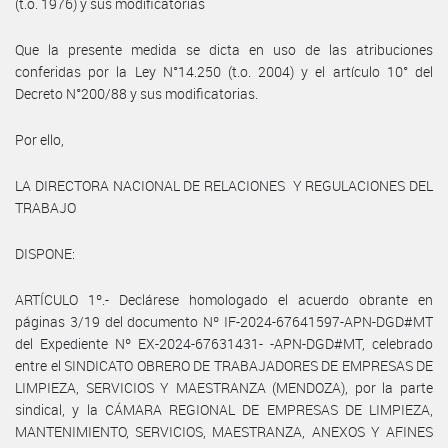
(t.o. 1976) y sus modificatorias
Que la presente medida se dicta en uso de las atribuciones
conferidas por la Ley N°14.250 (t.o. 2004) y el artículo 10° del
Decreto N°200/88 y sus modificatorias.
Por ello,
LA DIRECTORA NACIONAL DE RELACIONES Y REGULACIONES DEL
TRABAJO
DISPONE:
ARTÍCULO 1º.- Declárese homologado el acuerdo obrante en
páginas 3/19 del documento Nº IF-2024-67641597-APN-DGD#MT
del Expediente Nº EX-2024-67631431- -APN-DGD#MT, celebrado
entre el SINDICATO OBRERO DE TRABAJADORES DE EMPRESAS DE
LIMPIEZA, SERVICIOS Y MAESTRANZA (MENDOZA), por la parte
sindical, y la CÁMARA REGIONAL DE EMPRESAS DE LIMPIEZA,
MANTENIMIENTO, SERVICIOS, MAESTRANZA, ANEXOS Y AFINES