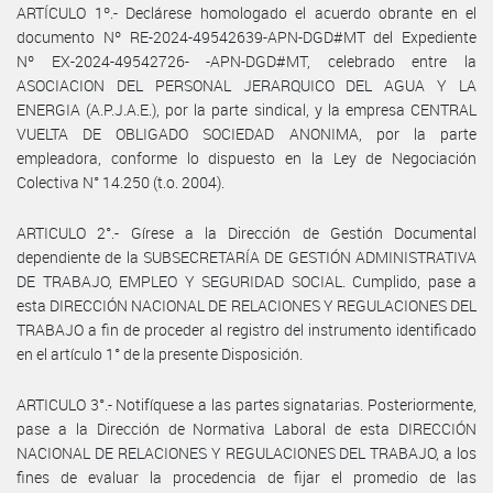
ARTÍCULO 1º.- Declárese homologado el acuerdo obrante en el
documento Nº RE-2024-49542639-APN-DGD#MT del Expediente
Nº EX-2024-49542726- -APN-DGD#MT, celebrado entre la
ASOCIACION DEL PERSONAL JERARQUICO DEL AGUA Y LA
ENERGIA (A.P.J.A.E.), por la parte sindical, y la empresa CENTRAL
VUELTA DE OBLIGADO SOCIEDAD ANONIMA, por la parte
empleadora, conforme lo dispuesto en la Ley de Negociación
Colectiva N° 14.250 (t.o. 2004).
ARTICULO 2°.- Gírese a la Dirección de Gestión Documental
dependiente de la SUBSECRETARÍA DE GESTIÓN ADMINISTRATIVA
DE TRABAJO, EMPLEO Y SEGURIDAD SOCIAL. Cumplido, pase a
esta DIRECCIÓN NACIONAL DE RELACIONES Y REGULACIONES DEL
TRABAJO a fin de proceder al registro del instrumento identificado
en el artículo 1° de la presente Disposición.
ARTICULO 3°.- Notifíquese a las partes signatarias. Posteriormente,
pase a la Dirección de Normativa Laboral de esta DIRECCIÓN
NACIONAL DE RELACIONES Y REGULACIONES DEL TRABAJO, a los
fines de evaluar la procedencia de fijar el promedio de las