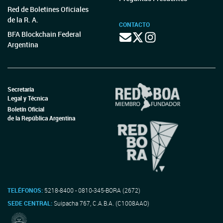
Red de Boletines Oficiales
de la R. A.
CONTACTO
BFA Blockchain Federal
Argentina
Secretaría
Legal y Técnica
Boletín Oficial
de la República Argentina
TELÉFONOS:
5218-8400 - 0810-345-BORA (2672)
SEDE CENTRAL:
Suipacha 767, C.A.B.A. (C1008AAO)