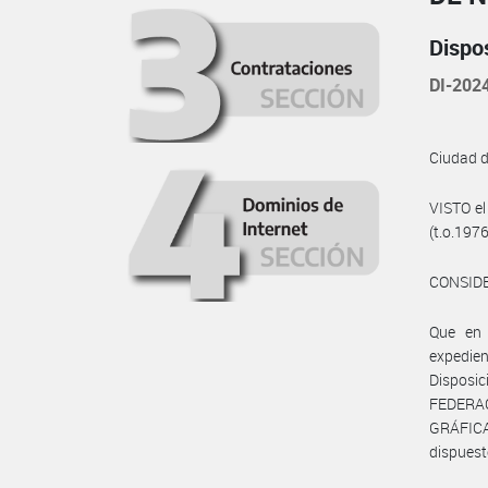
Dispo
DI-202
Ciudad 
VISTO el
(t.o.197
CONSID
Que en 
expedie
Disposic
FEDERA
GRÁFICA 
dispuest