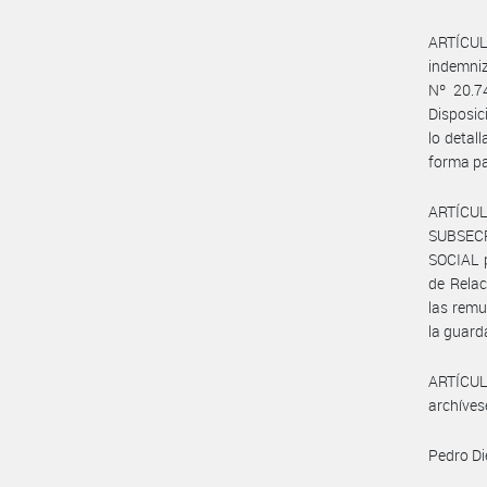
ARTÍCULO
indemniz
Nº 20.7
Disposi
lo deta
forma pa
ARTÍCUL
SUBSEC
SOCIAL p
de Relac
las remu
la guard
ARTÍCULO
archíves
Pedro Di