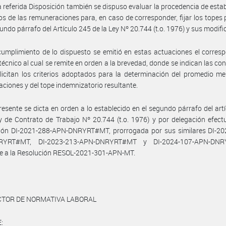
a referida Disposición también se dispuso evaluar la procedencia de estab
s de las remuneraciones para, en caso de corresponder, fijar los topes 
gundo párrafo del Artículo 245 de la Ley Nº 20.744 (t.o. 1976) y sus modifi
umplimiento de lo dispuesto se emitió en estas actuaciones el corres
técnico al cual se remite en orden a la brevedad, donde se indican las co
licitan los criterios adoptados para la determinación del promedio m
ciones y del tope indemnizatorio resultante.
resente se dicta en orden a lo establecido en el segundo párrafo del art
y de Contrato de Trabajo Nº 20.744 (t.o. 1976) y por delegación efec
ción DI-2021-288-APN-DNRYRT#MT, prorrogada por sus similares DI-20
RYRT#MT, DI-2023-213-APN-DNRYRT#MT y DI-2024-107-APN-DNR
e a la Resolución RESOL-2021-301-APN-MT.
ECTOR DE NORMATIVA LABORAL
: