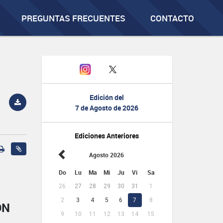
PREGUNTAS FRECUENTES
CONTACTO
Edición del
7 de Agosto de 2026
Ediciones Anteriores
Agosto 2026
Do
Lu
Ma
Mi
Ju
Vi
Sa
26
27
28
29
30
31
1
2
3
4
5
6
7
8
ÓN
9
10
11
12
13
14
15