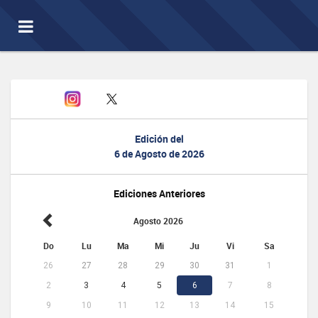
Toggle
navigation
Edición del
6 de Agosto de 2026
Ediciones Anteriores
Agosto 2026
Do
Lu
Ma
Mi
Ju
Vi
Sa
26
27
28
29
30
31
1
2
3
4
5
6
7
8
9
10
11
12
13
14
15