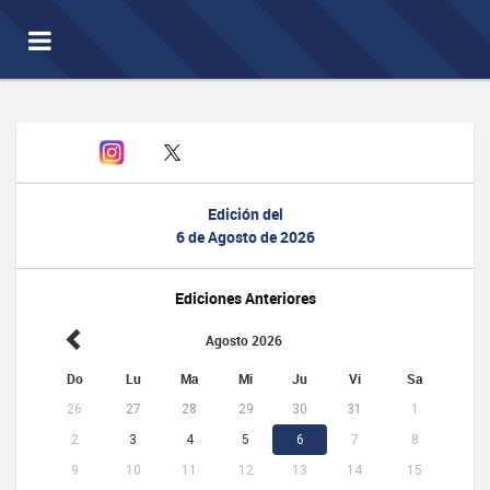
Toggle
navigation
Edición del
6 de Agosto de 2026
Ediciones Anteriores
Agosto 2026
Do
Lu
Ma
Mi
Ju
Vi
Sa
26
27
28
29
30
31
1
2
3
4
5
6
7
8
9
10
11
12
13
14
15