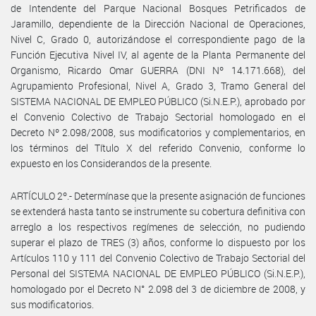
de Intendente del Parque Nacional Bosques Petrificados de
Jaramillo, dependiente de la Dirección Nacional de Operaciones,
Nivel C, Grado 0, autorizándose el correspondiente pago de la
Función Ejecutiva Nivel IV, al agente de la Planta Permanente del
Organismo, Ricardo Omar GUERRA (DNI Nº 14.171.668), del
Agrupamiento Profesional, Nivel A, Grado 3, Tramo General del
SISTEMA NACIONAL DE EMPLEO PÚBLICO (Si.N.E.P.), aprobado por
el Convenio Colectivo de Trabajo Sectorial homologado en el
Decreto Nº 2.098/2008, sus modificatorios y complementarios, en
los términos del Título X del referido Convenio, conforme lo
expuesto en los Considerandos de la presente.
ARTÍCULO 2º.- Determínase que la presente asignación de funciones
se extenderá hasta tanto se instrumente su cobertura definitiva con
arreglo a los respectivos regímenes de selección, no pudiendo
superar el plazo de TRES (3) años, conforme lo dispuesto por los
Artículos 110 y 111 del Convenio Colectivo de Trabajo Sectorial del
Personal del SISTEMA NACIONAL DE EMPLEO PÚBLICO (Si.N.E.P.),
homologado por el Decreto N° 2.098 del 3 de diciembre de 2008, y
sus modificatorios.