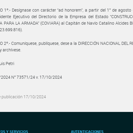
 1º.- Desígnase con carácter “ad honorem”, a partir del 1° de agosto
sidente Ejecutivo del Directorio de la Empresa del Estado “CONSTRU
A PARA LA ARMADA” (COVIARA) al Capitán de Navío Catalino Alcides 
 23.699.816).
O 2º.- Comuníquese, publíquese, dese a la DIRECCIÓN NACIONAL DEL 
y archívese.
uis Petri
0/2024 N° 73571/24 v. 17/10/2024
e publicación 17/10/2024
OS Y SERVICIOS
AUTENTICACIONES