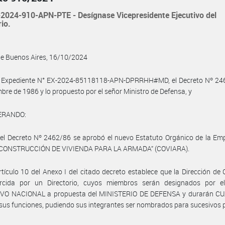
2024-910-APN-PTE - Desígnase Vicepresidente Ejecutivo del
rio.
de Buenos Aires, 16/10/2024
l Expediente N° EX-2024-85118118-APN-DPRRHH#MD, el Decreto Nº 246
mbre de 1986 y lo propuesto por el señor Ministro de Defensa, y
ERANDO:
el Decreto Nº 2462/86 se aprobó el nuevo Estatuto Orgánico de la Em
“CONSTRUCCIÓN DE VIVIENDA PARA LA ARMADA” (COVIARA).
rtículo 10 del Anexo I del citado decreto establece que la Dirección d
ercida por un Directorio, cuyos miembros serán designados por 
VO NACIONAL a propuesta del MINISTERIO DE DEFENSA y durarán CU
sus funciones, pudiendo sus integrantes ser nombrados para sucesivos 