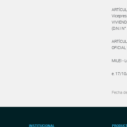
ARTÍCULO
Vicepre
VIVIEND
(D.N.I N°
ARTÍCUL
OFICIAL 
MILEI - L
e. 17/1
Fecha d
INSTITUCIONAL
PRODUCT