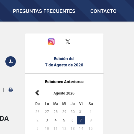
PREGUNTAS FRECUENTES
CONTACTO
Edición del
7 de Agosto de 2026
Ediciones Anteriores
|
Agosto 2026
Do
Lu
Ma
Mi
Ju
Vi
Sa
26
27
28
29
30
31
1
ADA
2
3
4
5
6
7
8
9
10
11
12
13
14
15