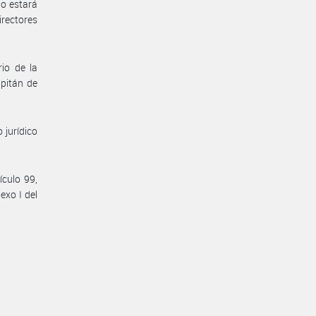
io estará
irectores
io de la
pitán de
 jurídico
ículo 99,
exo I del