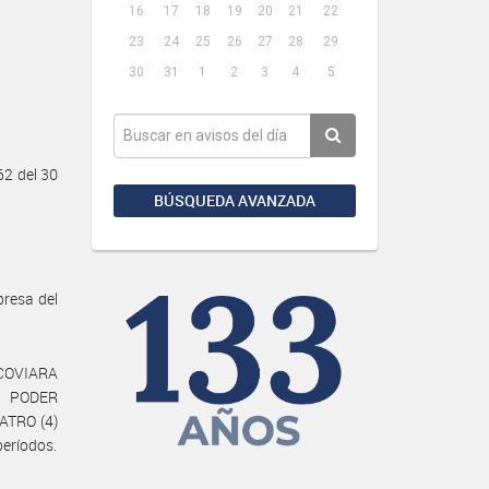
16
17
18
19
20
21
22
23
24
25
26
27
28
29
30
31
1
2
3
4
5
2 del 30
BÚSQUEDA AVANZADA
presa del
e COVIARA
el PODER
ATRO (4)
períodos.