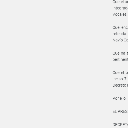
Que el a
integrad
Vocales.
Que enco
referid
Navío Ca
Que ha t
pertine
Que el p
inciso 7
Decreto 
Por ello,
EL PRES
DECRET