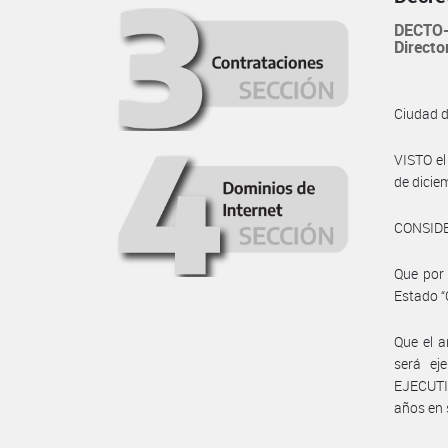
DECTO-
Directo
Ciudad 
VISTO e
de dicie
CONSID
Que por 
Estado 
Que el a
será ej
EJECUTI
años en 