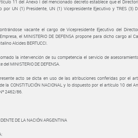
rtículo 11 del Anexo I del mencionado decreto establece que el Director
o por UN (1) Presidente, UN (1) Vicepresidente Ejecutivo y TRES (3) D
ntrándose vacante el cargo de Vicepresidente Ejecutivo del Director
a Empresa, el MINISTERIO DE DEFENSA propone para dicho cargo al Ca
talino Alcides BERTUCCI.
omado la intervención de su competencia el servicio de asesoramiento
nte del MINISTERIO DE DEFENSA.
resente acto se dicta en uso de las atribuciones conferidas por el art
 de la CONSTITUCIÓN NACIONAL y lo dispuesto por el artículo 10 del An
Nº 2462/86.
IDENTE DE LA NACIÓN ARGENTINA
A: