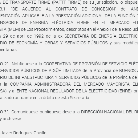
 DE TRANSPORTE FIRME (PAFTT FIRME) de su jurisdicción, lo dispues
 3.1. “DE ACUERDO AL CONTRATO DE CONCESIÓN” del AN
ENTACIÓN APLICABLE A LA PRESTACIÓN ADICIONAL DE LA FUNCIÓN 
NSPORTE DE ENERGÍA ELÉCTRICA FIRME EN EL MERCADO EL
A (MEM) de Los Procedimientos, descriptos en el Anexo I de la Resoluc
a 29 de abril de 1992 de la ex SECRETARÍA DE ENERGÍA ELÉCTRIC
RIO DE ECONOMÍA Y OBRAS Y SERVICIOS PÚBLICOS y sus modifica
entarias.
O 2°.- Notifíquese a la COOPERATIVA DE PROVISIÓN DE SERVICIO ELÉ
ERVICIOS PÚBLICOS DE PIGÜÉ LIMITADA de la Provincia de BUENOS A
RIO DE INFRAESTRUCTURA Y SERVICIOS PÚBLICOS de la Provincia d
 a la COMPAÑÍA ADMINISTRADORA DEL MERCADO MAYORISTA EL
A); y al ENTE NACIONAL REGULADOR DE LA ELECTRICIDAD (ENRE), o
alizado actuante en la órbita de esta Secretaría.
O 3°.- Comuníquese, publíquese, dese a la DIRECCIÓN NACIONAL DEL 
y archívese.
Javier Rodriguez Chirillo