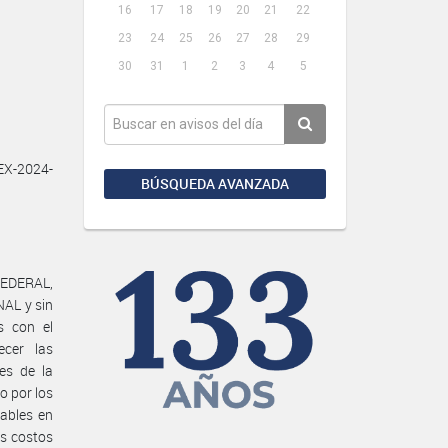
16
17
18
19
20
21
22
23
24
25
26
27
28
29
30
31
1
2
3
4
5
EX-2024-
BÚSQUEDA AVANZADA
EDERAL,
AL y sin
s con el
cer las
es de la
o por los
cables en
os costos