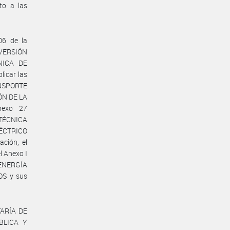
eto a las
06 de la
NVERSIÓN
NICA DE
licar las
ANSPORTE
ÓN DE LA
nexo 27
 TÉCNICA
ÉCTRICO
ción, el
l Anexo I
 ENERGÍA
OS y sus
TARÍA DE
BLICA Y