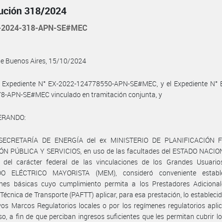
ución 318/2024
-2024-318-APN-SE#MEC
de Buenos Aires, 15/10/2024
l Expediente N° EX-2022-124778550-APN-SE#MEC, y el Expediente N° 
8-APN-SE#MEC vinculado en tramitación conjunta, y
ERANDO:
 SECRETARÍA DE ENERGÍA del ex MINISTERIO DE PLANIFICACIÓN F
ÓN PÚBLICA Y SERVICIOS, en uso de las facultades del ESTADO NACION
io del carácter federal de las vinculaciones de los Grandes Usuario
O ELÉCTRICO MAYORISTA (MEM), consideró conveniente estable
ones básicas cuyo cumplimiento permita a los Prestadores Adicional
Técnica de Transporte (PAFTT) aplicar, para esa prestación, lo establecid
vos Marcos Regulatorios locales o por los regímenes regulatorios apli
o, a fin de que perciban ingresos suficientes que les permitan cubrir l