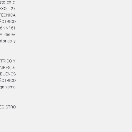
to en el
EXO 27
TÉCNICA
ÉCTRICO
ión N° 61
A del ex
torias y
CTRICO Y
IRES; al
e BUENOS
ÉCTRICO
rganismo
REGISTRO