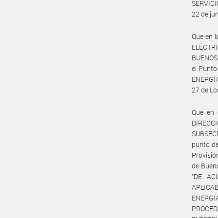
SERVICIO
22 de jun
Que en l
ELÉCTRI
BUENOS A
el Punt
ENERGÍA
27 de Lo
Que en 
DIRECC
SUBSECR
punto de
Provisió
de Bueno
“DE AC
APLICAB
ENERGÍ
PROCEDI