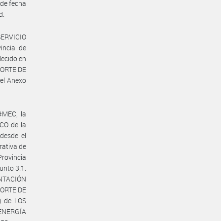
 de fecha
d.
SERVICIO
incia de
lecido en
PORTE DE
el Anexo
#MEC, la
O de la
desde el
rativa de
Provincia
unto 3.1.
NTACIÓN
PORTE DE
 de LOS
 ENERGÍA