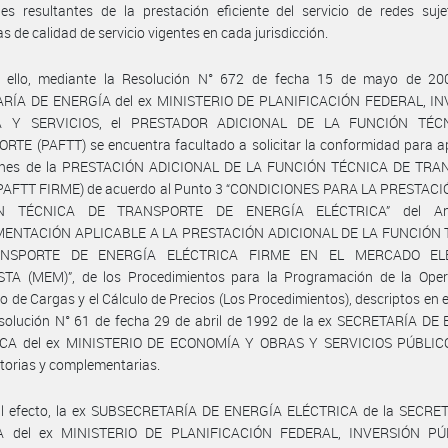
es resultantes de la prestación eficiente del servicio de redes suj
as de calidad de servicio vigentes en cada jurisdicción.
 ello, mediante la Resolución N° 672 de fecha 15 de mayo de 20
RÍA DE ENERGÍA del ex MINISTERIO DE PLANIFICACIÓN FEDERAL, I
A Y SERVICIOS, el PRESTADOR ADICIONAL DE LA FUNCIÓN TÉC
TE (PAFTT) se encuentra facultado a solicitar la conformidad para ap
ones de la PRESTACIÓN ADICIONAL DE LA FUNCIÓN TÉCNICA DE TR
PAFTT FIRME) de acuerdo al Punto 3 “CONDICIONES PARA LA PRESTACI
N TÉCNICA DE TRANSPORTE DE ENERGÍA ELÉCTRICA” del A
ENTACIÓN APLICABLE A LA PRESTACIÓN ADICIONAL DE LA FUNCIÓN
NSPORTE DE ENERGÍA ELÉCTRICA FIRME EN EL MERCADO EL
TA (MEM)”, de los Procedimientos para la Programación de la Opera
 de Cargas y el Cálculo de Precios (Los Procedimientos), descriptos en e
esolución N° 61 de fecha 29 de abril de 1992 de la ex SECRETARÍA DE
CA del ex MINISTERIO DE ECONOMÍA Y OBRAS Y SERVICIOS PÚBLIC
torias y complementarias.
al efecto, la ex SUBSECRETARÍA DE ENERGÍA ELÉCTRICA de la SECRE
A del ex MINISTERIO DE PLANIFICACIÓN FEDERAL, INVERSIÓN PÚ