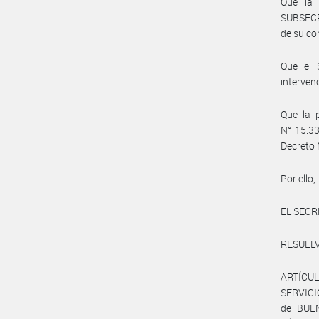
Que la 
SUBSECR
de su co
Que el 
interven
Que la p
N° 15.33
Decreto 
Por ello,
EL SECR
RESUELV
ARTÍCULO
SERVICI
de BUEN