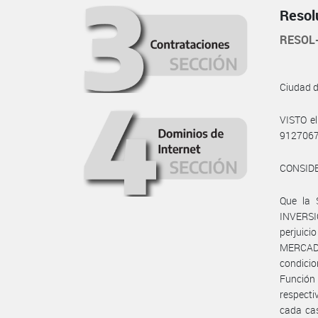
Resol
RESOL
Ciudad 
VISTO e
9127067
CONSID
Que la
INVERSI
perjuic
MERCAD
condici
Función 
respecti
cada cas