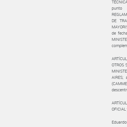
TÉCNICA
punto
REGLAM
DE TRA
MAYORIST
de fech
MINISTE
complem
ARTÍCUL
OTROS S
MINISTE
AIRES;
(CAMMES
descentr
ARTÍCUL
OFICIAL 
Eduardo 