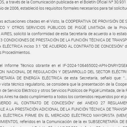
S, a través de la Comunicación publicada en el Boletín Oficial Nº 30.931
io de 2006, estableció los requisitos formales necesarios para tal solicitu
as actuaciones citadas en el Visto, la COOPERATIVA DE PROVISIÓN DE 
CO Y OTROS SERVICIOS PÚBLICOS DE PIGÜÉ LIMITADA de la Prov
IRES, solicitó la conformidad de esta Secretaría de acuerdo a lo estab
o 3 CONDICIONES DE PRESTACIÓN DE LA FUNCIÓN TÉCNICA DE TRANS
 ELÉCTRICA inciso 3.1 “DE ACUERDO AL CONTRATO DE CONCESIÓN” d
s Procedimientos.
el Informe Técnico obrante en el IF-2024-106465002-APN-DNRYDSE
ION NACIONAL DE REGULACIÓN Y DESARROLLO DEL SECTOR ELÉCTRIC
ETARÍA DE ENERGÍA ELÉCTRICA de esta Secretaría, señaló que: “...
 vista técnico regulatorio, se considera que la presentación de la Coope
n de Servicio Eléctrico y otros Servicios Públicos de Pigüé Limitada, de la 
s Aires ha dado cumplimiento a todos los contenidos requeridos por el p
UERDO AL CONTRATO DE CONCESIÓN” del ANEXO 27 REGLAME
LE A LA PRESTACIÓN ADICIONAL DE LA FUNCIÓN TÉCNICA DE TRANS
A ELÉCTRICA FIRME EN EL MERCADO ELÉCTRICO MAYORISTA (MEM)
MIENTOS, referidos en la Comunicación de la ex SUBSECRETARÍA DE