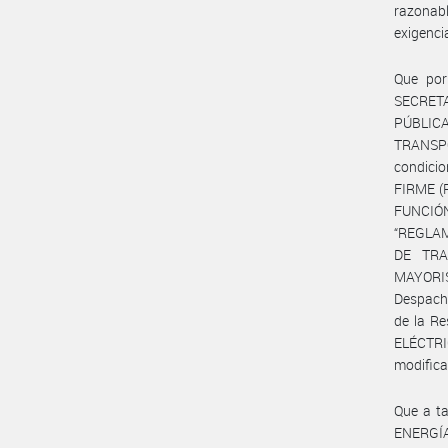
razonabl
exigenci
Que por
SECRETA
PÚBLIC
TRANSPOR
condici
FIRME (
FUNCIÓ
“REGLAM
DE TRA
MAYORIS
Despacho
de la R
ELÉCTRI
modifica
Que a t
ENERGÍ