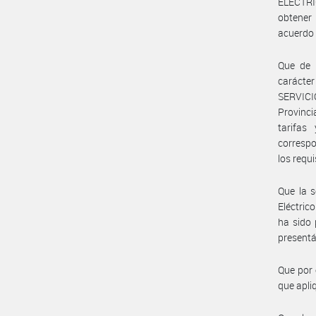
ELÉCTRIC
obtener 
acuerdo 
Que de 
carácte
SERVICIO
Provinci
tarifas
correspo
los requ
Que la s
Eléctric
ha sido 
presentá
Que por 
que apli