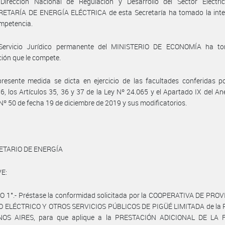
Dirección Nacional de Regulación y Desarrollo del Sector Eléctri
ETARÍA DE ENERGÍA ELÉCTRICA de esta Secretaría ha tomado la inte
mpetencia.
Servicio Jurídico permanente del MINISTERIO DE ECONOMÍA ha t
ción que le compete.
resente medida se dicta en ejercicio de las facultades conferidas p
6, los Artículos 35, 36 y 37 de la Ley Nº 24.065 y el Apartado IX del Ane
Nº 50 de fecha 19 de diciembre de 2019 y sus modificatorios.
ETARIO DE ENERGÍA
E:
 1°.- Préstase la conformidad solicitada por la COOPERATIVA DE PROV
O ELÉCTRICO Y OTROS SERVICIOS PÚBLICOS DE PIGÜÉ LIMITADA de la P
OS AIRES, para que aplique a la PRESTACIÓN ADICIONAL DE LA