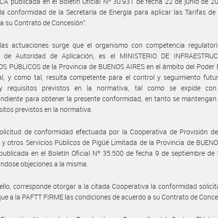
A publicada en el Boletín Oficial Nº 30.931 de fecha 22 de junio de 2
la conformidad de la Secretaría de Energía para aplicar las Tarifas de
a su Contrato de Concesión”.
las actuaciones surge que el organismo con competencia regulatori
r de Autoridad de Aplicación, es el MINISTERIO DE INFRAESTR
S PÚBLICOS de la Provincia de BUENOS AIRES en el ámbito del Poder E
al, y como tal, resulta competente para el control y seguimiento futu
 y requisitos previstos en la normativa, tal como se expide con
ndiente para obtener la presente conformidad, en tanto se mantengan
isitos previstos en la normativa.
olicitud de conformidad efectuada por la Cooperativa de Provisión de
o y otros Servicios Públicos de Pigüé Limitada de la Provincia de BUEN
publicada en el Boletín Oficial Nº 35.500 de fecha 9 de septiembre de
ndose objeciones a la misma.
ello, corresponde otorgar a la citada Cooperativa la conformidad solici
que a la PAFTT FIRME las condiciones de acuerdo a su Contrato de Conce