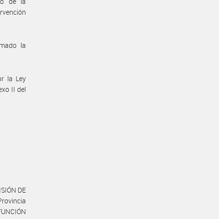
co de la
rvención
omado la
or la Ley
xo II del
ISIÓN DE
rovincia
 FUNCIÓN