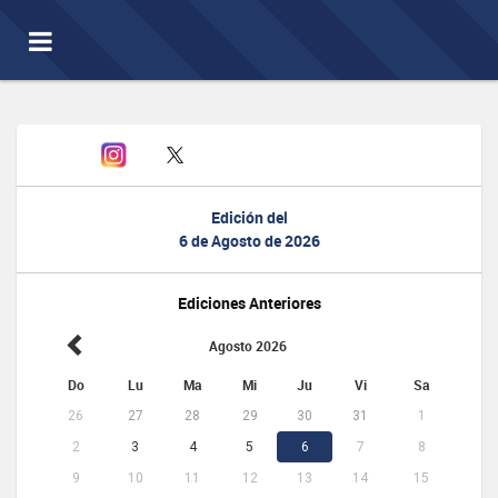
Toggle
navigation
Edición del
6 de Agosto de 2026
Ediciones Anteriores
Agosto 2026
Do
Lu
Ma
Mi
Ju
Vi
Sa
26
27
28
29
30
31
1
2
3
4
5
6
7
8
9
10
11
12
13
14
15