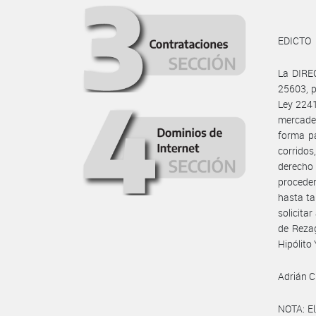
EDICTO
La DIREC
25603, p
Ley 2241
mercade
forma pa
corridos
derecho
proceder
hasta ta
solicita
de Rezag
Hipólito
Adrián Cl
NOTA: El