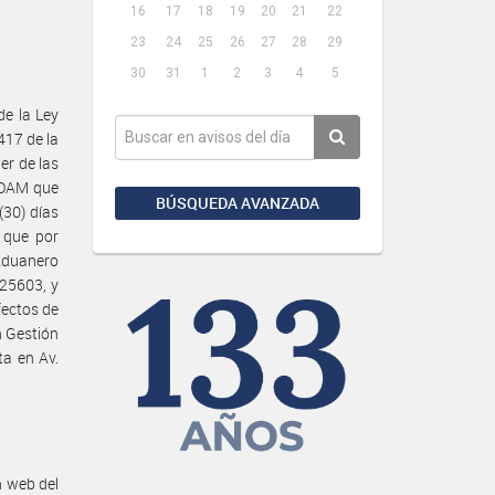
16
17
18
19
20
21
22
23
24
25
26
27
28
29
30
31
1
2
3
4
5
e la Ley
417 de la
er de las
GOAM que
BÚSQUEDA AVANZADA
(30) días
s que por
Aduanero
 25603, y
fectos de
n Gestión
ta en Av.
n web del