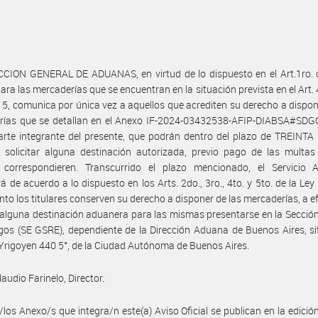
CION GENERAL DE ADUANAS, en virtud de lo dispuesto en el Art.1ro. d
ara las mercaderías que se encuentran en la situación prevista en el Art. 
5, comunica por única vez a aquellos que acrediten su derecho a dispon
rías que se detallan en el Anexo IF-2024-03432538-AFIP-DIABSA#SD
rte integrante del presente, que podrán dentro del plazo de TREINTA 
, solicitar alguna destinación autorizada, previo pago de las multa
 correspondieren. Transcurrido el plazo mencionado, el Servicio 
á de acuerdo a lo dispuesto en los Arts. 2do., 3ro., 4to. y 5to. de la Ley
nto los titulares conserven su derecho a disponer de las mercaderías, a e
r alguna destinación aduanera para las mismas presentarse en la Secció
os (SE GSRE), dependiente de la Dirección Aduana de Buenos Aires, si
 Yrigoyen 440 5°, de la Ciudad Autónoma de Buenos Aires.
audio Farinelo, Director.
/los Anexo/s que integra/n este(a) Aviso Oficial se publican en la edició