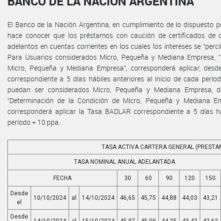
BANCO DE LA NACIÓN ARGENTINA
El Banco de la Nación Argentina, en cumplimiento de lo dispuesto por
hace conocer que los préstamos con caución de certificados de 
adelantos en cuentas corrientes en los cuales los intereses se “perc
Para Usuarios considerados Micro, Pequeña y Mediana Empresa, “
Micro, Pequeña y Mediana Empresa”, corresponderá aplicar, desd
correspondiente a 5 días hábiles anteriores al inicio de cada perí
puedan ser considerados Micro, Pequeña y Mediana Empresa, de
“Determinación de la Condición de Micro, Pequeña y Mediana Emp
corresponderá aplicar la Tasa BADLAR correspondiente a 5 días háb
período + 10 ppa.
TASA ACTIVA CARTERA GENERAL (PRESTA
TASA NOMINAL ANUAL ADELANTADA
FECHA
30
60
90
120
150
Desde
10/10/2024
al
14/10/2024
46,65
45,75
44,88
44,03
43,21
el
Desde
14/10/2024
al
15/10/2024
45,97
45,09
44,25
43,42
42,62