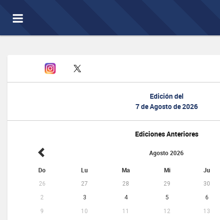
Toggle
navigation
Edición del
7 de Agosto de 2026
Ediciones Anteriores
Agosto 2026
Do
Lu
Ma
Mi
Ju
26
27
28
29
30
2
3
4
5
6
9
10
11
12
13