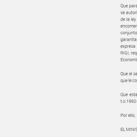
Que para
se autor
de la le
encomend
conjunto
garantía
expresa 
RIGI, re
Economí
Que el s
que le c
Que esta
t.o.1992
Por ello,
EL MINI