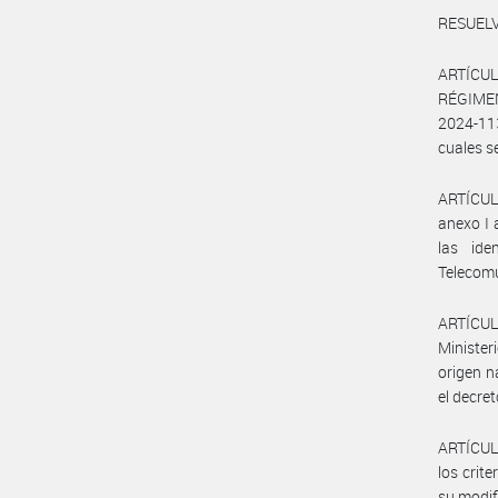
RESUELV
ARTÍCU
RÉGIMEN
2024-11
cuales s
ARTÍCULO
anexo I 
las ide
Telecomu
ARTÍCUL
Minister
origen n
el decre
ARTÍCULO
los crit
su modif