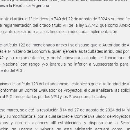
nes a la República Argentina.
ante el artículo 1° del decreto 749 del 22 de agosto de 2024 y su modific
a reglamentación del citado título VII de la ley 27.742, que como Anex
tegrante de esa norma, a los fines de su adecuada implementación.
el artículo 122 del mencionado anexo I se dispuso que la Autoridad de A
 es el Ministerio de Economía, quien ejercerá las facultades atribuidas por 
742 y su reglamentación, y podrá convocar a cualquier funcionario d
o Nacional con rango y/o jerarquía no inferior a Subsecretario para
ento del RIGI.
mismo, el artículo 123 del citado anexo I estableció que la Autoridad de A
onformar un Comité Evaluador de Proyectos, el que analizará las solic
 al RIGI presentadas por los VPU y los Proveedores Locales.
ese marco, se dictó la resolución 814 del 27 de agosto de 2024 del Mini
 y su modificatoria, por la cual se creó el Comité Evaluador de Proyectos
minos y con los alcances allí establecidos, y dispuso que la Secre
ación de Energía y Minería de este Ministerio actuará como U