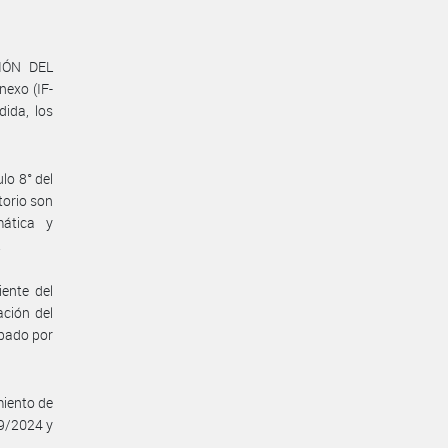
IÓN DEL
exo (IF-
ida, los
lo 8° del
torio son
mática y
.
ente del
ación del
obado por
miento de
49/2024 y