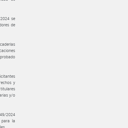
9/2024 se
dores de
caderías
icaciones
I aprobado
icitantes
erechos y
titulares
arias y/o
 749/2024
 para la
les.