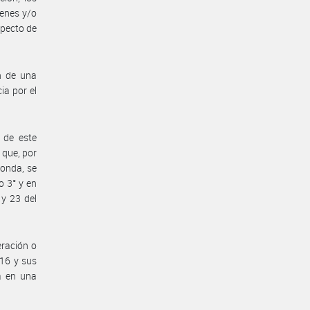
ienes y/o
specto de
ón de una
ia por el
 de este
 que, por
ponda, se
o 3° y en
 y 23 del
eración o
016 y sus
a en una