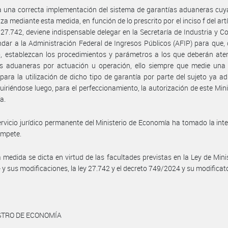
 una correcta implementación del sistema de garantías aduaneras cuy
iza mediante esta medida, en función de lo prescrito por el inciso f del art
y 27.742, deviene indispensable delegar en la Secretaría de Industria y C
ar a la Administración Federal de Ingresos Públicos (AFIP) para que
, establezcan los procedimientos y parámetros a los que deberán ate
s aduaneras por actuación u operación, ello siempre que medie una s
para la utilización de dicho tipo de garantía por parte del sujeto ya ad
quiriéndose luego, para el perfeccionamiento, la autorización de este Mini
a.
ervicio jurídico permanente del Ministerio de Economía ha tomado la int
ompete.
 medida se dicta en virtud de las facultades previstas en la Ley de Mini
- y sus modificaciones, la ley 27.742 y el decreto 749/2024 y su modificato
STRO DE ECONOMÍA