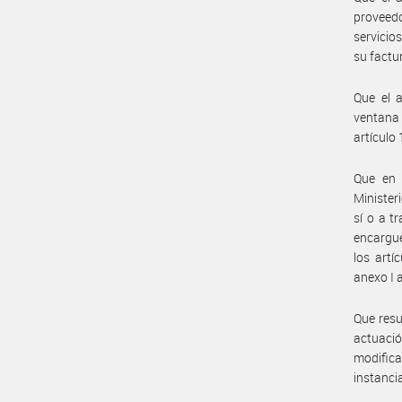
proveedo
servicio
su factu
Que el a
ventana 
artículo 
Que en 
Minister
sí o a t
encargue
los artí
anexo I 
Que resu
actuació
modific
instancia