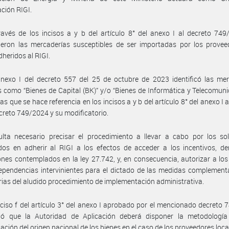
ción RIGI.
avés de los incisos a y b del artículo 8° del anexo I al decreto 74
ieron las mercaderías susceptibles de ser importadas por los provee
dheridos al RIGI.
nexo I del decreto 557 del 25 de octubre de 2023 identificó las mer
s como “Bienes de Capital (BK)” y/o “Bienes de Informática y Telecomun
 las que se hace referencia en los incisos a y b del artículo 8° del anexo 
ecreto 749/2024 y su modificatorio.
lta necesario precisar el procedimiento a llevar a cabo por los sol
dos en adherir al RIGI a los efectos de acceder a los incentivos, d
ones contemplados en la ley 27.742, y, en consecuencia, autorizar a los 
ependencias intervinientes para el dictado de las medidas complement
rias del aludido procedimiento de implementación administrativa.
nciso f del artículo 3° del anexo I aprobado por el mencionado decreto
ció que la Autoridad de Aplicación deberá disponer la metodología
ación del origen nacional de los bienes en el caso de los proveedores loca