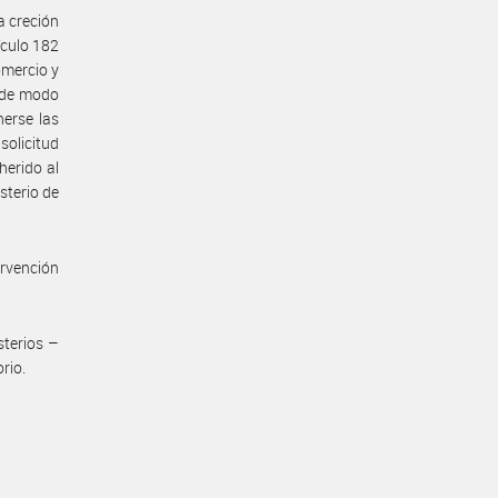
a creción
ículo 182
omercio y
, de modo
nerse las
olicitud
herido al
sterio de
ervención
sterios –
rio.