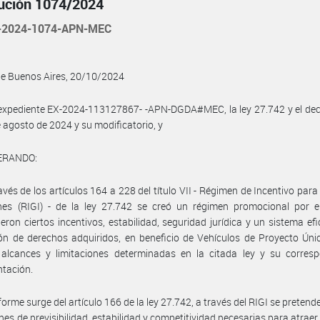
ución 1074/2024
-2024-1074-APN-MEC
de Buenos Aires, 20/10/2024
 expediente EX-2024-113127867- -APN-DGDA#MEC, la ley 27.742 y el de
e agosto de 2024 y su modificatorio, y
ERANDO:
avés de los artículos 164 a 228 del título VII - Régimen de Incentivo par
ones (RIGI) - de la ley 27.742 se creó un régimen promocional por e
ieron ciertos incentivos, estabilidad, seguridad jurídica y un sistema efi
ón de derechos adquiridos, en beneficio de Vehículos de Proyecto Úni
 alcances y limitaciones determinadas en la citada ley y su corresp
tación.
orme surge del artículo 166 de la ley 27.742, a través del RIGI se pretend
nes de previsibilidad, estabilidad y competitividad necesarias para atrae