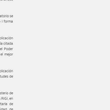
atorio se
o I forma
plicación
la citada
el Poder
 el mejor
plicación
itudes de
sterio de
 RIGI, en
taría de
nidad de