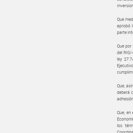
Inversio
Que medi
aprobó l
parte in
Que por 
del RIGI
ley 27.
Ejecutiv
cumplimi
Que, asi
deberá c
adhesión
Que, en 
Economía
los tér
Coordin