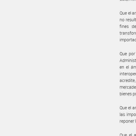
Que el a
no result
fines d
transfo
importa
Que por 
Administ
en el á
interope
acredite
mercader
bienes p
Que el a
las impo
reponer 
Que el a