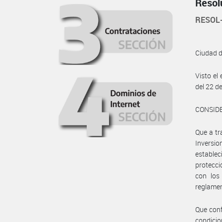
Resol
RESOL
Ciudad 
Visto el
del 22 d
CONSID
Que a tr
Inversi
establec
protecci
con los
reglamen
Que conf
condicio