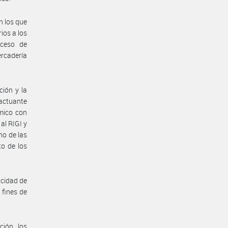
n los que
rios a los
oceso de
rcadería
ción y la
 actuante
mico con
al RIGI y
no de las
to de los
icidad de
 fines de
ción, los