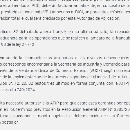
res adheridos al RIGI, deberán facturar anualmente, en concepto de b
s prestados a uno o más VPU adheridos al RIGI, un porcentaje mínimo re
ración total, el cual será precisado por esta Autoridad de Aplicación.
rtículo 82 del citado anexo I prevé, en su último párrafo, la creaci
aduanera para las operaciones que se realicen al amparo de la franquic
190 de la ley 27.742
virtud de las competencias asignadas a las diversas dependencias
io corresponde encomendar a la Secretaría de Industria y Comercio para
ravés de la Ventanilla Única de Comercio Exterior (VUCE), según corres
 de la implementación de las tareas asignadas en el inciso f del artícul
culos 8°, 12, 20, 82 (estos tres últimos en forma conjunta con la AFIP)
al decreto 749/2024.
lta necesario autorizar a la AFIP para que establezca garantías por op
n en los términos previstos en la Resolución General AFIP N° 3885/2
atorias, quedando el monto sujeto a la determinación de esta Carter
 posterior.