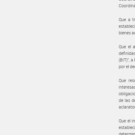
Coordina
Que a tr
establec
bienes a
Que el a
definida
(BIT)”, a
por el d
Que resu
interesa
obligaci
de las d
aclarato
Que el i
estable
determin