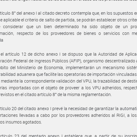
rtículo 8° del anexo I al citado decreto contempla que, en los supuestos e
e aplicable el criterio de salto de partida, se podrán establecer otros crite
e considerar que un bien determinado ha sido objeto de un pr
rmación, respecto de los proveedores de bienes o servicios con me
da
el artículo 12 de dicho anexo I se dispuso que la Autoridad de Aplica
ración Federal de Ingresos Públicos (AFIP), organismo descentralizado
mbito del Ministerio de Economía, implementarán un mecanismo sisté
rabilidad aduanera que facilite las operatorias de importación vinculadas 
, mediante la correspondiente validación del VPU, la trazabilidad de desti
ías importadas con el objeto de proveer a los VPU adheridos, respec
revistos en el citado artículo 8° de la misma reglamentación.
rtículo 20 del citado anexo I prevé la necesidad de garantizar la automat
rtaciones llevadas a cabo por los proveedores adheridos al RIGI, a los
los insumos agotados.
rtículo 23 del mentado anexo I establece que, a partir de su inscrip