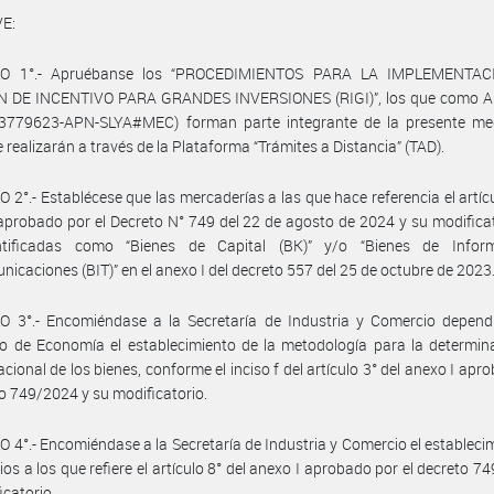
E:
LO 1°.- Apruébanse los “PROCEDIMIENTOS PARA LA IMPLEMENTAC
 DE INCENTIVO PARA GRANDES INVERSIONES (RIGI)”, los que como An
3779623-APN-SLYA#MEC) forman parte integrante de la presente med
e realizarán a través de la Plataforma “Trámites a Distancia” (TAD).
 2°.- Establécese que las mercaderías a las que hace referencia el artícu
aprobado por el Decreto N° 749 del 22 de agosto de 2024 y su modifica
ntificadas como “Bienes de Capital (BK)” y/o “Bienes de Infor
nicaciones (BIT)” en el anexo I del decreto 557 del 25 de octubre de 2023
O 3°.- Encomiéndase a la Secretaría de Industria y Comercio dependi
io de Economía el establecimiento de la metodología para la determin
acional de los bienes, conforme el inciso f del artículo 3° del anexo I apr
to 749/2024 y su modificatorio.
 4°.- Encomiéndase a la Secretaría de Industria y Comercio el estableci
erios a los que refiere el artículo 8° del anexo I aprobado por el decreto 7
icatorio.