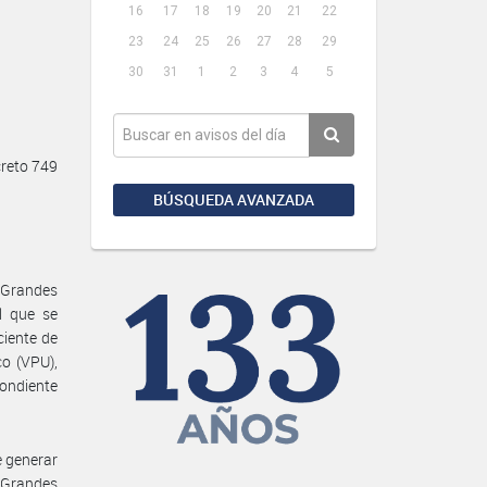
16
17
18
19
20
21
22
23
24
25
26
27
28
29
30
31
1
2
3
4
5
creto 749
BÚSQUEDA AVANZADA
a Grandes
l que se
ciente de
co (VPU),
ondiente
e generar
r Grandes