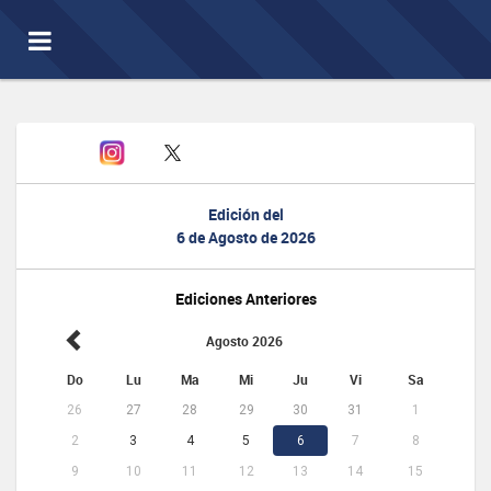
Toggle
navigation
Edición del
6 de Agosto de 2026
Ediciones Anteriores
Agosto 2026
Do
Lu
Ma
Mi
Ju
Vi
Sa
26
27
28
29
30
31
1
2
3
4
5
6
7
8
9
10
11
12
13
14
15