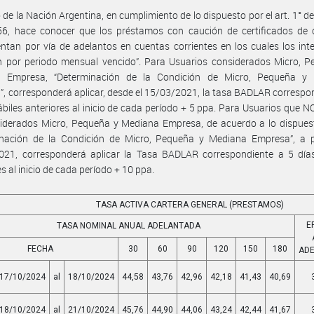
 de la Nación Argentina, en cumplimiento de lo dispuesto por el art. 1° de
56, hace conocer que los préstamos con caución de certificados de 
ntan por vía de adelantos en cuentas corrientes en los cuales los int
n por periodo mensual vencido”. Para Usuarios considerados Micro, P
 Empresa, “Determinación de la Condición de Micro, Pequeña y
, corresponderá aplicar, desde el 15/03/2021, la tasa BADLAR correspo
ábiles anteriores al inicio de cada período + 5 ppa. Para Usuarios que 
iderados Micro, Pequeña y Mediana Empresa, de acuerdo a lo dispuest
inación de la Condición de Micro, Pequeña y Mediana Empresa”, a pa
021, corresponderá aplicar la Tasa BADLAR correspondiente a 5 días
es al inicio de cada período + 10 ppa.
TASA ACTIVA CARTERA GENERAL (PRESTAMOS)
E
TASA NOMINAL ANUAL ADELANTADA
FECHA
30
60
90
120
150
180
AD
17/10/2024
al
18/10/2024
44,58
43,76
42,96
42,18
41,43
40,69
18/10/2024
al
21/10/2024
45,76
44,90
44,06
43,24
42,44
41,67