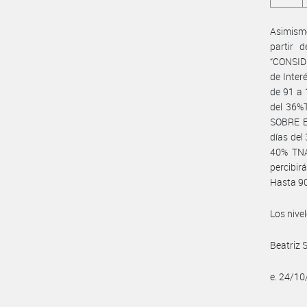
Asimismo
partir 
“CONSID
de Inter
de 91 a 
del 36%
SOBRE E
días del
40% TNA
percibir
Hasta 90
Los nive
Beatriz 
e. 24/1