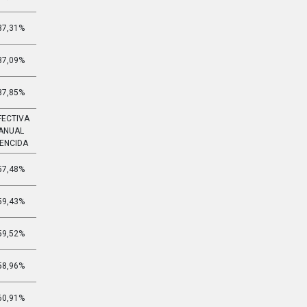
37,31%
3,766%
37,09%
3,738%
37,85%
3,834%
FECTIVA
EFECTIVA
ANUAL
MENSUAL
ENCIDA
VENCIDA
57,48%
3,803%
59,43%
3,908%
59,52%
3,913%
58,96%
3,883%
60,91%
3,987%