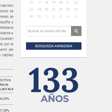
16
17
18
19
20
21
22
l decreto
23
24
25
26
27
28
29
obras se
ereses se
30
31
1
2
3
4
5
equeña y
 Mediana
ndiente a
NO puedan
o por la
BÚSQUEDA AVANZADA
rtir del
 hábiles
FECTIVA
EFECTIVA
ANUAL
MENSUAL
ELANTADA
ADELANTADA
36,50%
3,664%
37,28%
3,761%