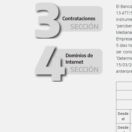
El Banco
13.477/
instrume
“percibe
Mediana
Empresa”
5 días h
ser cons
“Determ
15/03/2
anterior
Desde
el
Desde