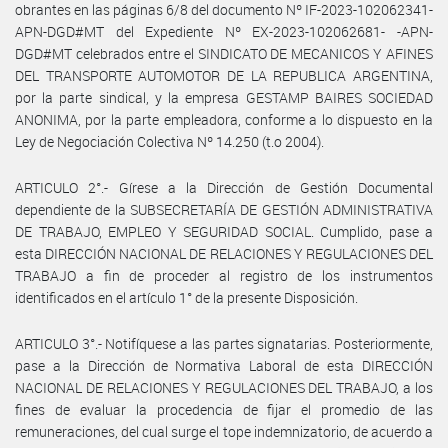
obrantes en las páginas 6/8 del documento Nº IF-2023-102062341-
APN-DGD#MT del Expediente Nº EX-2023-102062681- -APN-
DGD#MT celebrados entre el SINDICATO DE MECANICOS Y AFINES
DEL TRANSPORTE AUTOMOTOR DE LA REPUBLICA ARGENTINA,
por la parte sindical, y la empresa GESTAMP BAIRES SOCIEDAD
ANONIMA, por la parte empleadora, conforme a lo dispuesto en la
Ley de Negociación Colectiva Nº 14.250 (t.o 2004).
ARTICULO 2°.- Gírese a la Dirección de Gestión Documental
dependiente de la SUBSECRETARÍA DE GESTIÓN ADMINISTRATIVA
DE TRABAJO, EMPLEO Y SEGURIDAD SOCIAL. Cumplido, pase a
esta DIRECCIÓN NACIONAL DE RELACIONES Y REGULACIONES DEL
TRABAJO a fin de proceder al registro de los instrumentos
identificados en el artículo 1° de la presente Disposición.
ARTICULO 3°.- Notifíquese a las partes signatarias. Posteriormente,
pase a la Dirección de Normativa Laboral de esta DIRECCIÓN
NACIONAL DE RELACIONES Y REGULACIONES DEL TRABAJO, a los
fines de evaluar la procedencia de fijar el promedio de las
remuneraciones, del cual surge el tope indemnizatorio, de acuerdo a