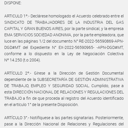
DISPONE:
ARTICULO 1º.- Declárese homologado el Acuerdo celebrado entre el
SINDICATO DE TRABAJADORES DE LA INDUSTRIA DEL GAS
CAPITAL Y GRAN BUENOS AIRES, por la parte sindical, y la empresa
EMA SERVICIOS SOCIEDAD ANONIMA, por la parte empleadora, que
luce en las páginas 1/2 del documento N° RE-2022-56590869-APN-
DGD#MT del Expediente N° EX-2022-56590965- -APN-DGD#MT,
conforme a lo dispuesto en la Ley de Negociación Colectiva
Nº 14.250 (t.o 2004).
ARTÍCULO 2º.- Gírese a la Dirección de Gestión Documental
dependiente de la SUBSECRETARÍA DE GESTIÓN ADMINISTRATIVA
DE TRABAJO, EMPLEO Y SEGURIDAD SOCIAL. Cumplido, pase a
esta DIRECCIÓN NACIONAL DE RELACIONES Y REGULACIONES DEL
TRABAJO a fin de que proceda al registro del Acuerdo identificado
en el artículo 1° de la presente Disposición.
ARTÍCULO 3°.- Notifíquese a las partes signatarias. Posteriormente,
pase a la Dirección Nacional de Relaciones y Regulaciones del